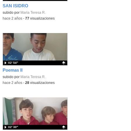
SAN ISIDRO
Contenido educativo.
subido por
Maria Teresa R.
-
hace 2 años
-
77
visualizaciones
02′ 54″
Poemas II
Contenido educativo.
subido por
Maria Teresa R.
-
hace 2 años
-
28
visualizaciones
02′ 30″