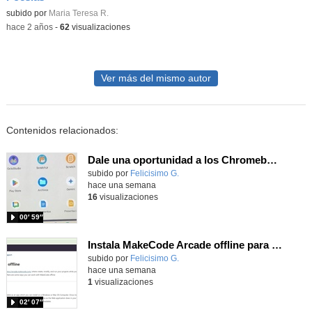
Contenido educativo.
subido por
Maria Teresa R.
-
hace 2 años
-
62
visualizaciones
Ver más del mismo autor
Contenidos relacionados:
Dale una oportunidad a los Chromebooks y utiliza un proyector para realizar talleres si no tienes pantallas táctiles
Contenido educativo.
subido por
Felicisimo G.
-
hace una semana
16
visualizaciones
00′ 59″
Instala MakeCode Arcade offline para programar grandes juegos sin necesidad de Internet
Contenido educativo.
subido por
Felicisimo G.
-
hace una semana
1
visualizaciones
02′ 07″