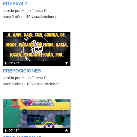
POESÍAS 2
Contenido educativo.
subido por
Maria Teresa R.
-
hace 2 años
-
39
visualizaciones
03′ 20″
PREPOSICIONES
Contenido educativo.
subido por
Maria Teresa R.
-
hace 2 años
-
108
visualizaciones
00′ 42″