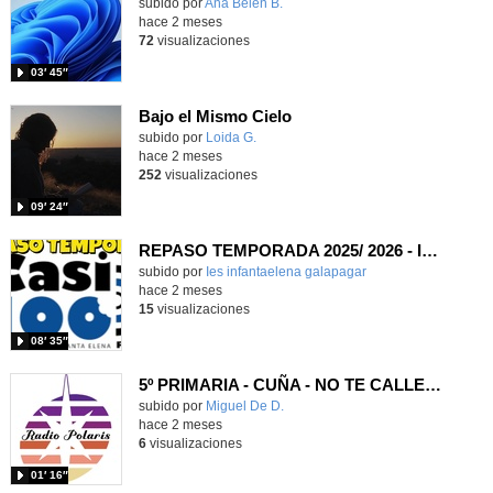
Contenido educativo.
subido por
Ana Belén B.
-
hace 2 meses
72
visualizaciones
03′ 45″
Bajo el Mismo Cielo
Contenido educativo.
subido por
Loida G.
-
hace 2 meses
252
visualizaciones
09′ 24″
REPASO TEMPORADA 2025/ 2026 - IES INFANTA ELENA, GALAPAGAR
subido por
Ies infantaelena galapagar
-
hace 2 meses
15
visualizaciones
08′ 35″
5º PRIMARIA - CUÑA - NO TE CALLES ANTE LOS VILLANOS
Contenido educativo.
subido por
Miguel De D.
-
hace 2 meses
6
visualizaciones
01′ 16″