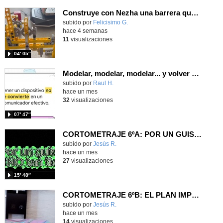
Construye con Nezha una barrera que se levante de un modo gradual usando un tornillo sin fin.
Contenido educativo.
subido por
Felicisimo G.
-
hace 4 semanas
11
visualizaciones
04′ 05″
Modelar, modelar, modelar... y volver a modelar
Contenido educativo.
subido por
Raul H.
-
hace un mes
32
visualizaciones
07′ 47″
CORTOMETRAJE 6ºA: POR UN GUISANTE NO TAN TIERNO
Contenido educativo.
subido por
Jesús R.
-
hace un mes
27
visualizaciones
15′ 48″
CORTOMETRAJE 6ºB: EL PLAN IMPOSIBLE
Contenido educativo.
subido por
Jesús R.
-
hace un mes
14
visualizaciones