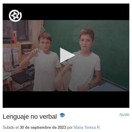
Ajuste
d
Lenguaje no verbal
-
p
Contenido
educativo
Subido el
30 de septiembre de 2023
por
Maria Teresa R.