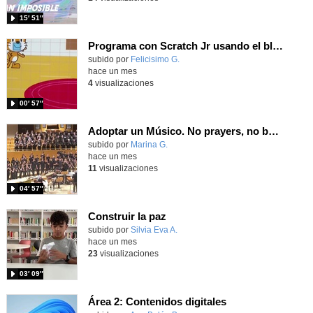
15′ 51″
Programa con Scratch Jr usando el bloque de tiempo y de interacción entre personajes
Contenido educativo.
subido por
Felicisimo G.
-
hace un mes
4
visualizaciones
00′ 57″
Adoptar un Músico. No prayers, no bells.
Contenido educativo.
subido por
Marina G.
-
hace un mes
11
visualizaciones
04′ 57″
Construir la paz
Contenido educativo.
subido por
Silvia Eva A.
-
hace un mes
23
visualizaciones
03′ 09″
Área 2: Contenidos digitales