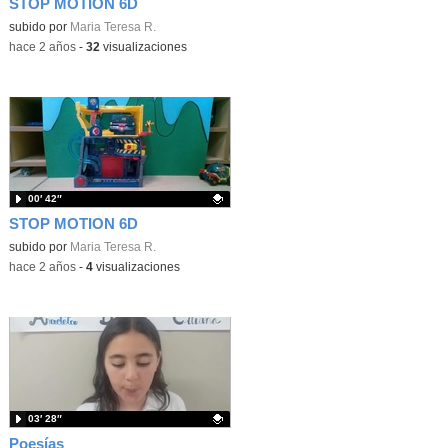
STOP MOTION 6D
Contenido educativo.
subido por
Maria Teresa R.
-
hace 2 años
-
32
visualizaciones
00′ 42″
STOP MOTION 6D
Contenido educativo.
subido por
Maria Teresa R.
-
hace 2 años
-
4
visualizaciones
03′ 28″
Poesías