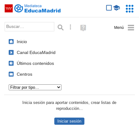
Mediateca de EducaMadrid
Saltar navegación
Servic
Educa
Palabra o frase:
Búsqueda avanzada
Ayuda
(en
ventana
Inicio
nueva)
Canal EducaMadrid
Últimos contenidos
Centros
Tipo de contenido:
Inicia sesión para aportar contenidos, crear listas de
reproducción...
Iniciar sesión