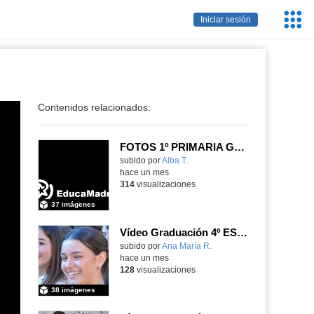
Servic
Iniciar sesión
Educa
Contenidos relacionados:
FOTOS 1º PRIMARIA GONZALO DE BERCEO
subido por
Alba T.
-
hace un mes
314
visualizaciones
37 imágenes
Vídeo Graduación 4º ESO 2025-2026 (2)
subido por
Ana María R.
-
hace un mes
128
visualizaciones
38 imágenes