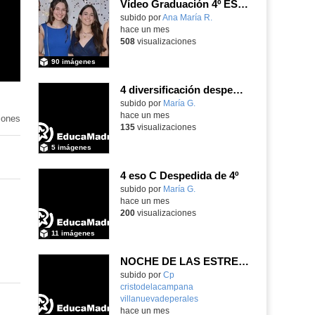
Vídeo Graduación 4º ESO 2025-2026
subido por
Ana María R.
-
hace un mes
508
visualizaciones
90 imágenes
4 diversificación despedida de 4º
Contenido educativo.
subido por
María G.
-
hace un mes
iones
135
visualizaciones
5 imágenes
4 eso C Despedida de 4º
Contenido educativo.
subido por
María G.
-
hace un mes
200
visualizaciones
11 imágenes
NOCHE DE LAS ESTRELLAS DE INFANTIL 5 AÑOS
subido por
Cp
cristodelacampana
villanuevadeperales
-
hace un mes