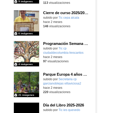
9 imágenes
113
visualizaciones
Cierre de curso 2025/2026 Asociación cultural Don Juan I
subido por
Tic cepa alcala
-
hace 2 meses
146
visualizaciones
6 imágenes
Programación Semana Cultural 2025-26
subido por
Tic cp
ciudaddecolumbia trescantos
-
hace 2 meses
97
visualizaciones
4 imágenes
Parque Europa 4 años Pequeño oeste 2025-26
Contenido educativo.
subido por
Secretaria cp
garcianoblejas villaviciosa2
-
hace 2 meses
220
visualizaciones
21 imágenes
Día del Libro 2025-2026
subido por
Tic ies quevedo