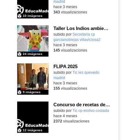
madrid
-
hace 3 meses
343
visualizaciones
10 imágenes
Taller Los Indios ambientación y actividades 13 mayo 4 años
subido por
Secretaria cp
garcianoblejas villaviciosa2
-
hace 3 meses
145
visualizaciones
24 imágenes
FLIPA 2025
subido por
Tic ies quevedo
madrid
-
hace 3 meses
155
visualizaciones
9 imágenes
Concurso de recetas de los abuelos CEIP El Olivo 2025/26
subido por
Tic cp elolivo coslada
-
hace 4 meses
2372
visualizaciones
12 imágenes