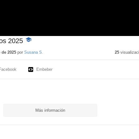
os 2025
-
Contenido
educativo
 de 2025
por
Susana S.
25
visualizac
Facebook
Embeber
Más información