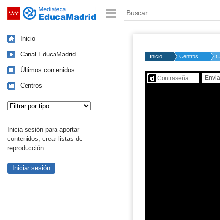
Mediateca de EducaMadrid
Saltar navegación
Palabra o frase:
Inicio
Canal EducaMadrid
Inicio
Centros
C
Últimos contenidos
Contenido protegido…
Centros
Tipo de contenido:
Inicia sesión para aportar
contenidos, crear listas de
reproducción...
Iniciar sesión