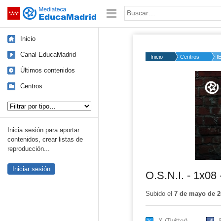
Mediateca de EducaMadrid
Saltar navegación
Palabra o frase:
Inicio
Canal EducaMadrid
Inicio
Centros
I
Últimos contenidos
Volume
50%
Centros
Tipo de contenido:
Inicia sesión para aportar
contenidos, crear listas de
reproducción...
Iniciar sesión
O.S.N.I. - 1x08 
Subido el
7 de mayo de 2
X (Twitter)