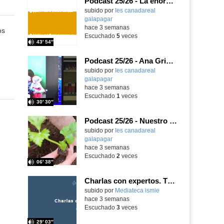
Podcast 25/26 - La enorme responsabilidad de ser juez
subido por
Ies canadareal
galapagar
-
hace 3 semanas
os
Escuchado
5
veces
43′ 54″
Podcast 25/26 - Ana Griott y los cuentos de las voces olvidadas
subido por
Ies canadareal
galapagar
-
hace 3 semanas
Escuchado
1
veces
30′ 30″
Podcast 25/26 - Nuestro huerto escolar
subido por
Ies canadareal
galapagar
-
hace 3 semanas
Escuchado
2
veces
06′ 38″
Charlas con expertos. T1, E5. David-Li Ilundáin Reviriego
subido por
Mediateca ismie
-
hace 3 semanas
Escuchado
3
veces
29′ 03″