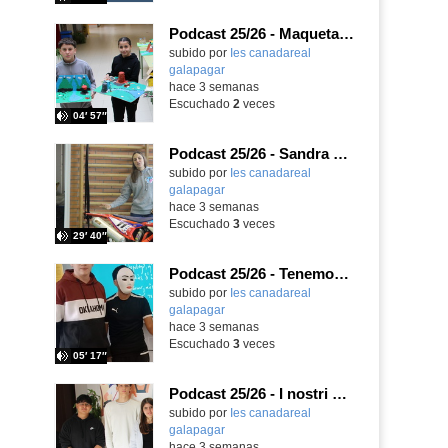
Podcast 25/26 - Maquetas sobre el feudalismo
subido por
Ies canadareal
galapagar
-
hace 3 semanas
Escuchado
2
veces
04′ 57″
Podcast 25/26 - Sandra Gómez, campeona de Enduro
subido por
Ies canadareal
galapagar
-
hace 3 semanas
Escuchado
3
veces
29′ 40″
Podcast 25/26 - Tenemos nueva profesora de Griego ¿Conoces a María Eugenia?
subido por
Ies canadareal
galapagar
-
hace 3 semanas
Escuchado
3
veces
05′ 17″
Podcast 25/26 - I nostri amici italiani
subido por
Ies canadareal
galapagar
-
hace 3 semanas