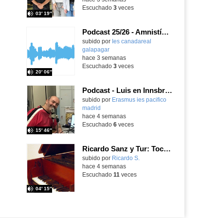
Escuchado
3
veces
03′ 19″
Podcast 25/26 - Amnistía Internacional
subido por
Ies canadareal
galapagar
-
hace 3 semanas
Escuchado
3
veces
20′ 06″
Podcast - Luis en Innsbruck
subido por
Erasmus ies pacifico
madrid
-
hace 4 semanas
Escuchado
6
veces
15′ 46″
Ricardo Sanz y Tur: Tocatina concertante al aire español
subido por
Ricardo S.
-
hace 4 semanas
Escuchado
11
veces
04′ 15″