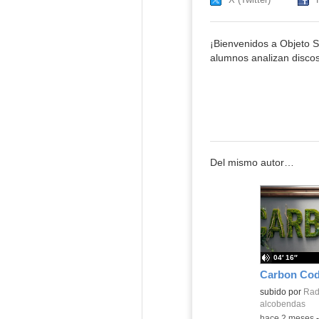
¡Bienvenidos a Objeto S
alumnos analizan disco
Del mismo autor…
04′ 16″
subido por
Radi
alcobendas
-
hace 2 meses