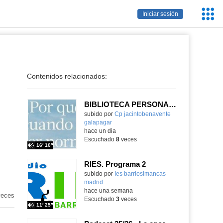
Servic
Iniciar sesión
Educa
Contenidos relacionados:
BIBLIOTECA PERSONAL 9: ¿Por qué ser feliz cuando puedes ser normal?
Contenido educativo.
subido por
Cp jacintobenavente
galapagar
-
hace un dia
Escuchado
8
veces
16′ 10″
RIES. Programa 2
Contenido educativo.
subido por
Ies barriosimancas
madrid
-
hace una semana
eces
Escuchado
3
veces
11′ 25″