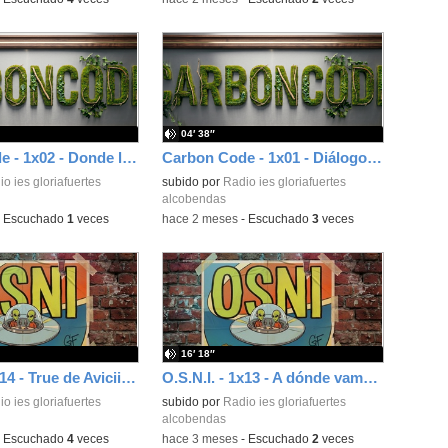
04′ 38″
Carbon Code - 1x02 - Donde la vida no debería existir
Carbon Code - 1x01 - Diálogos con la IA
o ies gloriafuertes
subido por
Radio ies gloriafuertes
alcobendas
-
Escuchado
1
veces
-
hace 2 meses
-
Escuchado
3
veces
16′ 18″
O.S.N.I. - 1x14 - True de Avicii (2013)
O.S.N.I. - 1x13 - A dónde vamos de Morat (2021)
o ies gloriafuertes
subido por
Radio ies gloriafuertes
alcobendas
-
Escuchado
4
veces
-
hace 3 meses
-
Escuchado
2
veces