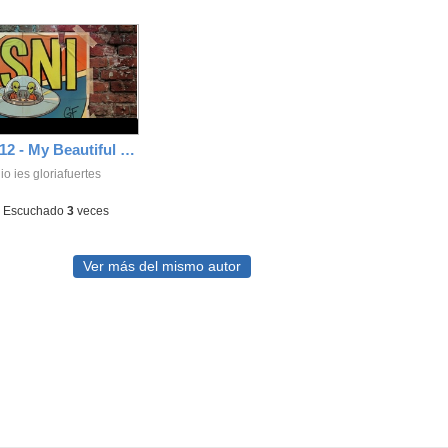
O.S.N.I. - 1x12 - My Beautiful Dark Twisted Fantasy de Kanye West (2010)
o ies gloriafuertes
-
Escuchado
3
veces
Ver más del mismo autor