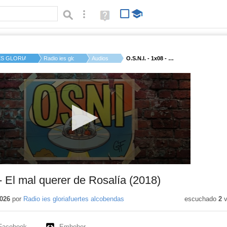
Búsqueda avanzada
Ayuda
(en
ventana
nueva)
ES GLORIA FUERTES A...
Radio ies gloriafue...
Audios
O.S.N.I. - 1x08 - El...
- El mal querer de Rosalía (2018)
026
por
Radio ies gloriafuertes alcobendas
escuchado
2
v
Facebook
Embeber