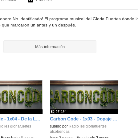
onoro No Identificado! El programa musical del Gloria Fuertes donde l
s que marcaron un antes y un después.
Más información
03′ 16″
Carbon Code - 1x04 - De la Luna, el espacios y sus naves
Carbon Code - 1x03 - Dopaje en el deporte
o ies gloriafuertes
subido por
Radio ies gloriafuertes
alcobendas
-
Escuchado
4
veces
-
hace 2 meses
-
Escuchado
2
veces