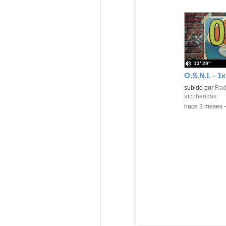
13′ 29″
subido por
Radi
alcobendas
-
hace 3 meses