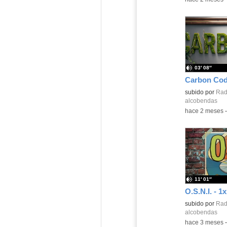
03′ 08″
subido por
Radi
alcobendas
-
hace 2 meses
11′ 01″
subido por
Radi
alcobendas
-
hace 3 meses