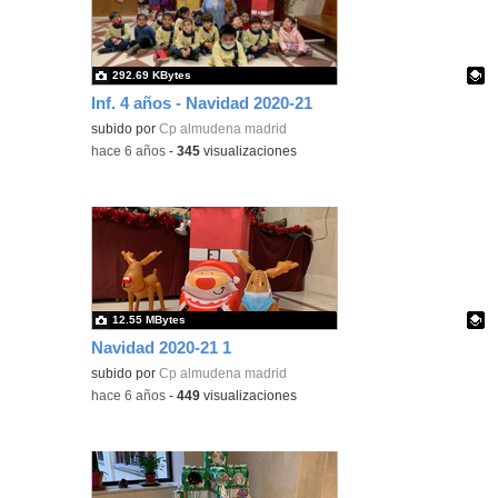
292.69 KBytes
Inf. 4 años - Navidad 2020-21
Contenido educativo.
subido por
Cp almudena madrid
-
hace 6 años
-
345
visualizaciones
12.55 MBytes
Navidad 2020-21 1
Contenido educativo.
subido por
Cp almudena madrid
-
hace 6 años
-
449
visualizaciones