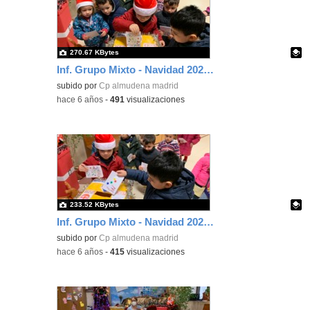
270.67 KBytes
Inf. Grupo Mixto - Navidad 2020-21
Contenido educativo.
subido por
Cp almudena madrid
-
hace 6 años
-
491
visualizaciones
233.52 KBytes
Inf. Grupo Mixto - Navidad 2020-21
Contenido educativo.
subido por
Cp almudena madrid
-
hace 6 años
-
415
visualizaciones