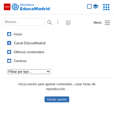
Mediateca de EducaMadrid
Saltar navegación
Servic
Educa
Palabra o frase:
Búsqueda avanzada
Ayuda
(en
ventana
Inicio
nueva)
Canal EducaMadrid
Últimos contenidos
Centros
Tipo de contenido:
Inicia sesión para aportar contenidos, crear listas de
reproducción...
Iniciar sesión