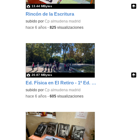
13.44 MBytes
Rincón de la Escritura
Contenido educativo.
subido por
Cp almudena madrid
-
hace 6 años
-
825
visualizaciones
20.87 MBytes
Ed. Física en El Retiro - 1º Ed. Primaria
Contenido educativo.
subido por
Cp almudena madrid
-
hace 6 años
-
605
visualizaciones