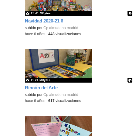
15.41 MBytes
Navidad 2020-21 6
Contenido educativo.
subido por
Cp almudena madrid
-
hace 6 años
-
448
visualizaciones
11.21 MBytes
Rincón del Arte
Contenido educativo.
subido por
Cp almudena madrid
-
hace 6 años
-
617
visualizaciones