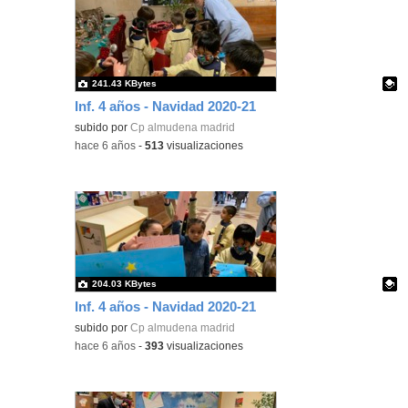
241.43 KBytes
Inf. 4 años - Navidad 2020-21
Contenido educativo.
subido por
Cp almudena madrid
-
hace 6 años
-
513
visualizaciones
204.03 KBytes
Inf. 4 años - Navidad 2020-21
Contenido educativo.
subido por
Cp almudena madrid
-
hace 6 años
-
393
visualizaciones