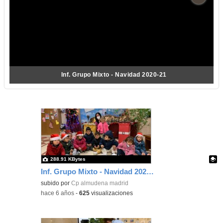
Inf. Grupo Mixto - Navidad 2020-21
288.91 KBytes
Inf. Grupo Mixto - Navidad 2020-21
Contenido educativo.
subido por
Cp almudena madrid
-
hace 6 años
-
625
visualizaciones