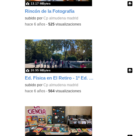
13.17 MBytes
Rincón de la Fotografía
Contenido educativo.
subido por
Cp almudena madrid
-
hace 6 años
-
525
visualizaciones
20.95 MBytes
Ed. Física en El Retiro - 1º Ed. Primaria
Contenido educativo.
subido por
Cp almudena madrid
-
hace 6 años
-
564
visualizaciones