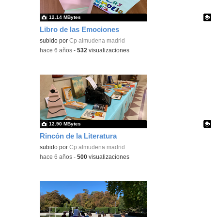
12.14 MBytes
Libro de las Emociones
Contenido educativo.
subido por
Cp almudena madrid
-
hace 6 años
-
532
visualizaciones
12.90 MBytes
Rincón de la Literatura
Contenido educativo.
subido por
Cp almudena madrid
-
hace 6 años
-
500
visualizaciones