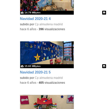
14.79 MBytes
Navidad 2020-21 4
Contenido educativo.
subido por
Cp almudena madrid
-
hace 6 años
-
396
visualizaciones
15.60 MBytes
Navidad 2020-21 5
Contenido educativo.
subido por
Cp almudena madrid
-
hace 6 años
-
405
visualizaciones