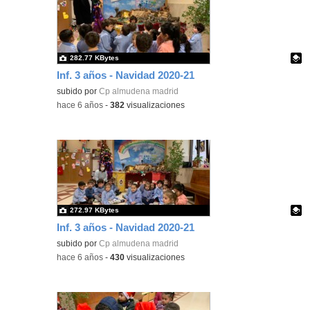
282.77 KBytes
Inf. 3 años - Navidad 2020-21
Contenido educativo.
subido por
Cp almudena madrid
-
hace 6 años
-
382
visualizaciones
272.97 KBytes
Inf. 3 años - Navidad 2020-21
Contenido educativo.
subido por
Cp almudena madrid
-
hace 6 años
-
430
visualizaciones