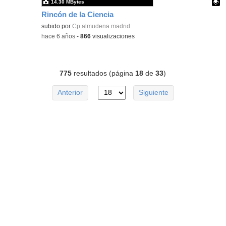
14.30 MBytes
Rincón de la Ciencia
Contenido educativo.
subido por
Cp almudena madrid
-
hace 6 años
-
866
visualizaciones
775
resultados (página
18
de
33
)
Anterior
Siguiente