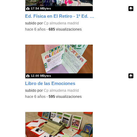
17.54 MBytes
Ed. Física en El Retiro - 1º Ed. Primaria
Contenido educativo.
subido por
Cp almudena madrid
-
hace 6 años
-
685
visualizaciones
12.00 MBytes
Libro de las Emociones
Contenido educativo.
subido por
Cp almudena madrid
-
hace 6 años
-
595
visualizaciones