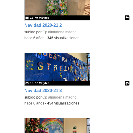
13.70 MBytes
Navidad 2020-21 2
Contenido educativo.
subido por
Cp almudena madrid
-
hace 6 años
-
346
visualizaciones
15.77 MBytes
Navidad 2020-21 3
Contenido educativo.
subido por
Cp almudena madrid
-
hace 6 años
-
454
visualizaciones