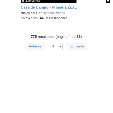
4.09 MBytes
Casa de Campo - Primaria 220622 2
Contenido educativo.
subido por
Cp almudena madrid
-
hace 4 años
-
648
visualizaciones
775
resultados (página
4
de
33
)
Anterior
Siguiente