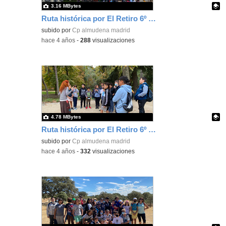
3.16 MBytes
Ruta histórica por El Retiro 6º Ed. Primaria 2
Contenido educativo.
subido por
Cp almudena madrid
-
hace 4 años
-
288
visualizaciones
4.78 MBytes
Ruta histórica por El Retiro 6º Ed. Primaria 3
Contenido educativo.
subido por
Cp almudena madrid
-
hace 4 años
-
332
visualizaciones