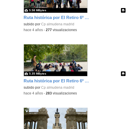
5.58 MBytes
Ruta histórica por El Retiro 6º Ed. Primaria 7
Contenido educativo.
subido por
Cp almudena madrid
-
hace 4 años
-
277
visualizaciones
5.35 MBytes
Ruta histórica por El Retiro 6º Ed. Primaria 8
Contenido educativo.
subido por
Cp almudena madrid
-
hace 4 años
-
283
visualizaciones