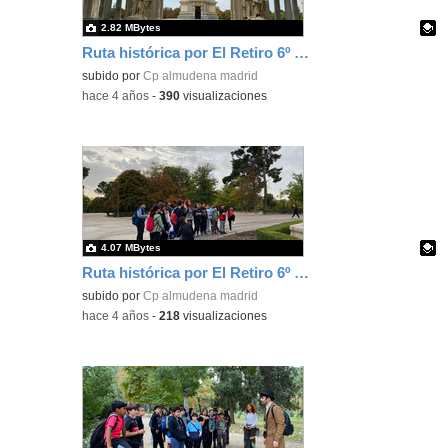
2.82 MBytes
Ruta histórica por El Retiro 6º Ed. Primaria 9
Contenido educativo.
subido por
Cp almudena madrid
-
hace 4 años
-
390
visualizaciones
4.07 MBytes
Ruta histórica por El Retiro 6º Ed. Primaria 10
Contenido educativo.
subido por
Cp almudena madrid
-
hace 4 años
-
218
visualizaciones