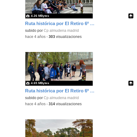
4.26 MBytes
Ruta histórica por El Retiro 6º Ed. Primaria 18
Contenido educativo.
subido por
Cp almudena madrid
-
hace 4 años
-
303
visualizaciones
4.65 MBytes
Ruta histórica por El Retiro 6º Ed. Primaria 4
Contenido educativo.
subido por
Cp almudena madrid
-
hace 4 años
-
314
visualizaciones