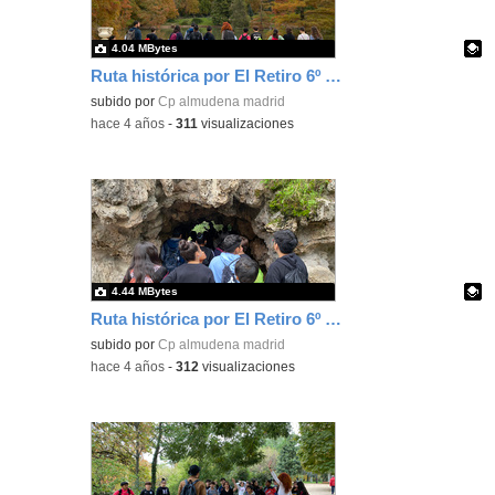
4.04 MBytes
Ruta histórica por El Retiro 6º Ed. Primaria 5
Contenido educativo.
subido por
Cp almudena madrid
-
hace 4 años
-
311
visualizaciones
4.44 MBytes
Ruta histórica por El Retiro 6º Ed. Primaria 6
Contenido educativo.
subido por
Cp almudena madrid
-
hace 4 años
-
312
visualizaciones