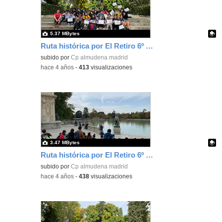
5.37 MBytes
Ruta histórica por El Retiro 6º Ed. Primaria 14
Contenido educativo.
subido por
Cp almudena madrid
-
hace 4 años
-
413
visualizaciones
3.47 MBytes
Ruta histórica por El Retiro 6º Ed. Primaria 15
Contenido educativo.
subido por
Cp almudena madrid
-
hace 4 años
-
438
visualizaciones