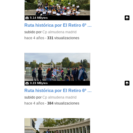
5.14 MBytes
Ruta histórica por El Retiro 6º Ed. Primaria 16
Contenido educativo.
subido por
Cp almudena madrid
-
hace 4 años
-
331
visualizaciones
3.23 MBytes
Ruta histórica por El Retiro 6º Ed. Primaria 17
Contenido educativo.
subido por
Cp almudena madrid
-
hace 4 años
-
384
visualizaciones