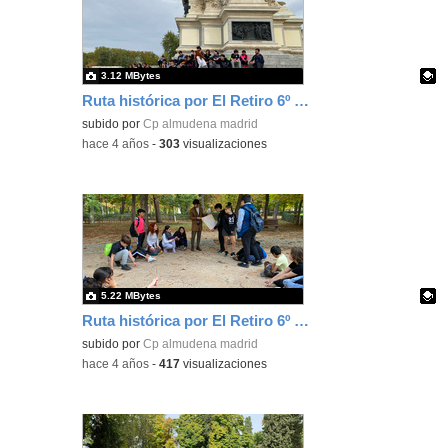
3.12 MBytes
Ruta histórica por El Retiro 6º Ed. Primaria 12
Contenido educativo.
subido por
Cp almudena madrid
-
hace 4 años
-
303
visualizaciones
5.22 MBytes
Ruta histórica por El Retiro 6º Ed. Primaria 13
Contenido educativo.
subido por
Cp almudena madrid
-
hace 4 años
-
417
visualizaciones