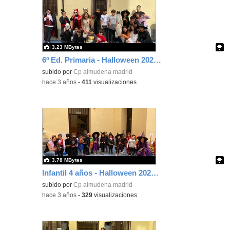
3.23 MBytes
6º Ed. Primaria - Halloween 2022-23
Contenido educativo.
subido por
Cp almudena madrid
-
hace 3 años
-
411
visualizaciones
3.78 MBytes
Infantil 4 años - Halloween 2022-23
Contenido educativo.
subido por
Cp almudena madrid
-
hace 3 años
-
329
visualizaciones