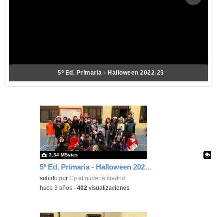
5º Ed. Primaria - Halloween 2022-23
3.34 MBytes
5º Ed. Primaria - Halloween 2022-23
Contenido educativo.
subido por
Cp almudena madrid
-
hace 3 años
-
402
visualizaciones