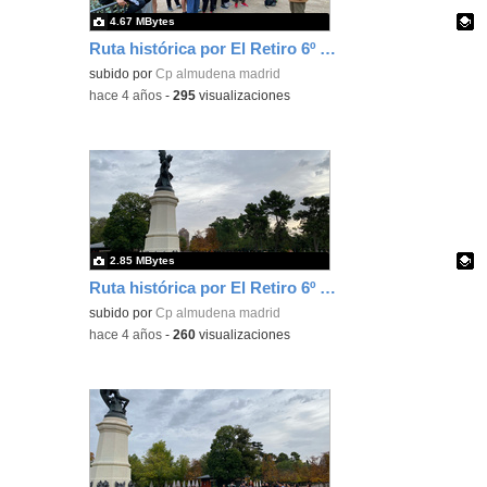
4.67 MBytes
Ruta histórica por El Retiro 6º Ed. Primaria 11
Contenido educativo.
subido por
Cp almudena madrid
-
hace 4 años
-
295
visualizaciones
2.85 MBytes
Ruta histórica por El Retiro 6º Ed. Primaria 1
Contenido educativo.
subido por
Cp almudena madrid
-
hace 4 años
-
260
visualizaciones