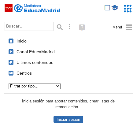
Mediateca de EducaMadrid
Saltar navegación
Servic
Educa
Palabra o frase:
Búsqueda avanzada
Ayuda
(en
ventana
Inicio
nueva)
Canal EducaMadrid
Últimos contenidos
Centros
Tipo de contenido:
Inicia sesión para aportar contenidos, crear listas de
reproducción...
Iniciar sesión