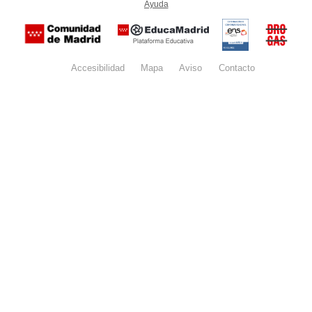
Ayuda
(en ventana nueva)
Certificación
Buzón
de
anónim
conformidad
del Pla
con el
Regiona
Esquema
contra l
Nacional de
Accesibilidad
Mapa
web
Aviso
legal
Contacto
Drogas 
Seguridad
la
(categoría
Comunid
MEDIA). El
de Madr
documento
se abrirá en
ventana
nueva.