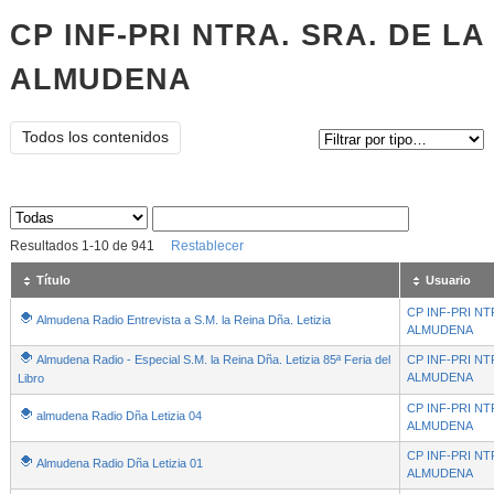
CP INF-PRI NTRA. SRA. DE LA
ALMUDENA
Tipo de contenido:
Todos los contenidos
Sus archivos
:
Resultados
1
-
10
de
941
Restablecer
Título
Usuario
CP INF-PRI NT
Almudena Radio Entrevista a S.M. la Reina Dña. Letizia
ALMUDENA
Almudena Radio - Especial S.M. la Reina Dña. Letizia 85ª Feria del
CP INF-PRI NT
ALMUDENA
Libro
CP INF-PRI NT
almudena Radio Dña Letizia 04
ALMUDENA
CP INF-PRI NT
Almudena Radio Dña Letizia 01
ALMUDENA