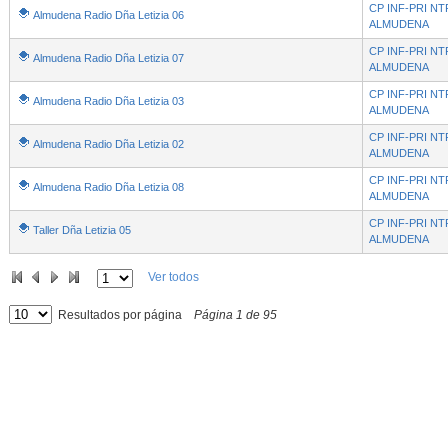
CP INF-PRI NT
Almudena Radio Dña Letizia 06
ALMUDENA
CP INF-PRI NT
Almudena Radio Dña Letizia 07
ALMUDENA
CP INF-PRI NT
Almudena Radio Dña Letizia 03
ALMUDENA
CP INF-PRI NT
Almudena Radio Dña Letizia 02
ALMUDENA
CP INF-PRI NT
Almudena Radio Dña Letizia 08
ALMUDENA
CP INF-PRI NT
Taller Dña Letizia 05
ALMUDENA
Ver todos
Resultados por página
Página
1
de
95