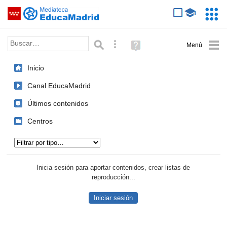
Mediateca de EducaMadrid
Saltar navegación
Servic
Educa
Palabra o frase:
Búsqueda avanzada
Ayuda
(en
ventana
Inicio
nueva)
Canal EducaMadrid
Últimos contenidos
Centros
Tipo de contenido:
Inicia sesión para aportar contenidos, crear listas de
reproducción...
Iniciar sesión