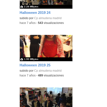
2.28 MBytes
Halloween 2019 24
subido por
Cp almudena madrid
-
hace 7 años
-
543
visualizaciones
1.95 MBytes
Halloween 2019 25
subido por
Cp almudena madrid
-
hace 7 años
-
489
visualizaciones