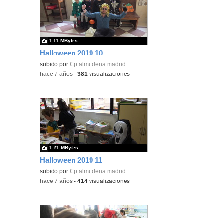
1.11 MBytes
Halloween 2019 10
subido por
Cp almudena madrid
-
hace 7 años
-
381
visualizaciones
1.21 MBytes
Halloween 2019 11
subido por
Cp almudena madrid
-
hace 7 años
-
414
visualizaciones