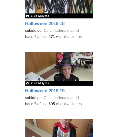
1.95 MBytes
Halloween 2019 18
subido por
Cp almudena madrid
-
hace 7 años
-
471
visualizaciones
2.20 MBytes
Halloween 2019 19
subido por
Cp almudena madrid
-
hace 7 años
-
695
visualizaciones