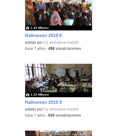
1.39 MBytes
Halloween 2019 8
subido por
Cp almudena madrid
-
hace 7 años
-
498
visualizaciones
1.23 MBytes
Halloween 2019 9
subido por
Cp almudena madrid
-
hace 7 años
-
620
visualizaciones