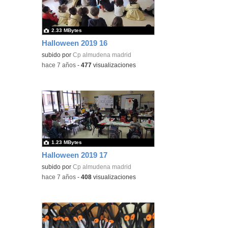
2.33 MBytes
Halloween 2019 16
subido por
Cp almudena madrid
-
hace 7 años
-
477
visualizaciones
1.23 MBytes
Halloween 2019 17
subido por
Cp almudena madrid
-
hace 7 años
-
408
visualizaciones