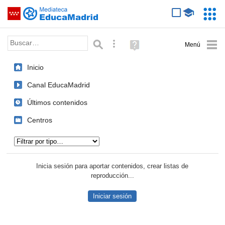
Mediateca de EducaMadrid
Saltar navegación
Servic
Educa
Palabra o frase:
Búsqueda avanzada
Ayuda
(en
ventana
Inicio
nueva)
Canal EducaMadrid
Últimos contenidos
Centros
Tipo de contenido:
Inicia sesión para aportar contenidos, crear listas de
reproducción...
Iniciar sesión