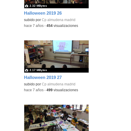
2.32 MBytes
Halloween 2019 26
subido por
Cp almudena madrid
-
hace 7 años
-
454
visualizaciones
2.17 MBytes
Halloween 2019 27
subido por
Cp almudena madrid
-
hace 7 años
-
499
visualizaciones