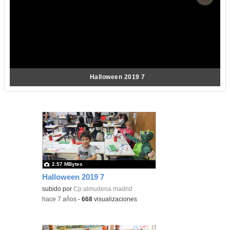
Halloween 2019 7
2.57 MBytes
Halloween 2019 7
subido por
Cp almudena madrid
-
hace 7 años
-
668
visualizaciones