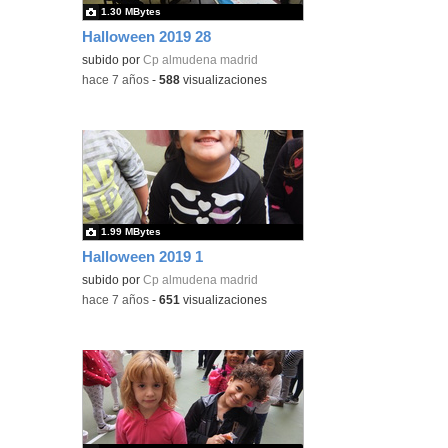
1.30 MBytes
Halloween 2019 28
subido por
Cp almudena madrid
-
hace 7 años
-
588
visualizaciones
1.99 MBytes
Halloween 2019 1
subido por
Cp almudena madrid
-
hace 7 años
-
651
visualizaciones