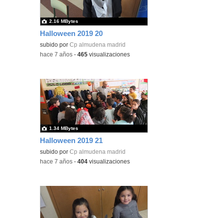
2.16 MBytes
Halloween 2019 20
subido por
Cp almudena madrid
-
hace 7 años
-
465
visualizaciones
1.34 MBytes
Halloween 2019 21
subido por
Cp almudena madrid
-
hace 7 años
-
404
visualizaciones