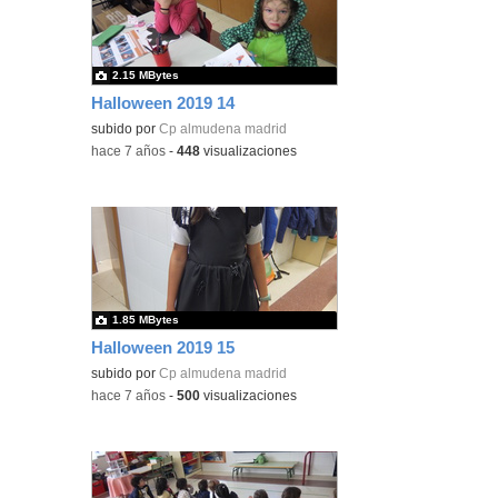
2.15 MBytes
Halloween 2019 14
subido por
Cp almudena madrid
-
hace 7 años
-
448
visualizaciones
1.85 MBytes
Halloween 2019 15
subido por
Cp almudena madrid
-
hace 7 años
-
500
visualizaciones