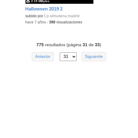
2.15 MBytes
Halloween 2019 2
subido por
Cp almudena madrid
-
hace 7 años
-
390
visualizaciones
775
resultados (página
31
de
33
)
Anterior
Siguiente