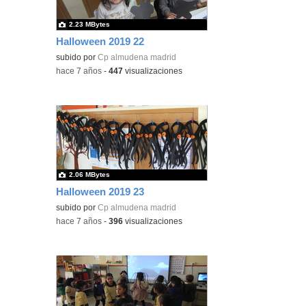
2.23 MBytes
Halloween 2019 22
subido por
Cp almudena madrid
-
hace 7 años
-
447
visualizaciones
2.06 MBytes
Halloween 2019 23
subido por
Cp almudena madrid
-
hace 7 años
-
396
visualizaciones