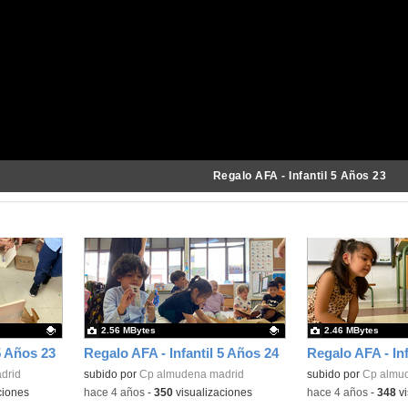
Regalo AFA - Infantil 5 Años 23
2.56 MBytes
2.46 MBytes
5 Años 23
Regalo AFA - Infantil 5 Años 24
Regalo AFA - Inf
drid
Contenido educativo.
subido por
Cp almudena madrid
Contenido educativo
subido por
Cp almu
ciones
-
hace 4 años
-
350
visualizaciones
-
hace 4 años
-
348
vi