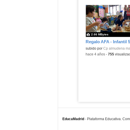
2.66 MBytes
Regalo AFA - Infantil 
Contenido educativo.
subido por
Cp almudena ma
-
hace 4 años
-
755
visualiza
EducaMadrid
-
Plataforma Educativa. Co