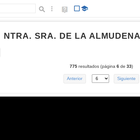
Búsqueda avanzada
Ayuda
(en
ventana
nueva)
I NTRA. SRA. DE LA ALMUDEN
Tipo de contenido:
775
resultados (página
6
de
33
)
Anterior
Siguiente