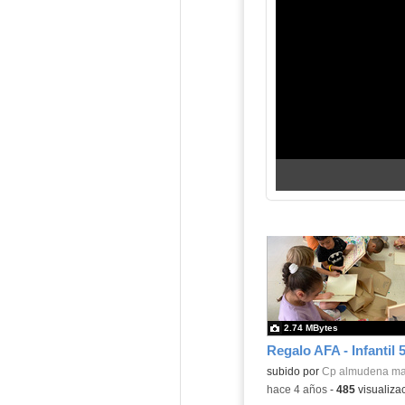
2.74 MBytes
Regalo AFA - Infantil 
Contenido educativo.
subido por
Cp almudena ma
-
hace 4 años
-
485
visualiza