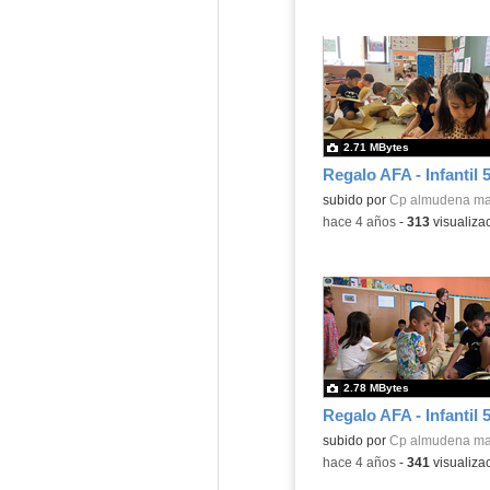
2.71 MBytes
Regalo AFA - Infantil 
Contenido educativo.
subido por
Cp almudena ma
-
hace 4 años
-
313
visualiza
2.78 MBytes
Regalo AFA - Infantil 
Contenido educativo.
subido por
Cp almudena ma
-
hace 4 años
-
341
visualiza