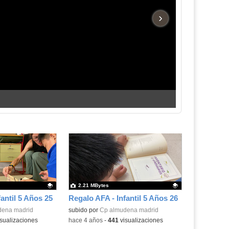
›
2.21 MBytes
antil 5 Años 25
Regalo AFA - Infantil 5 Años 26
.
dena madrid
Contenido educativo.
subido por
Cp almudena madrid
sualizaciones
-
hace 4 años
-
441
visualizaciones