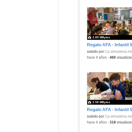
2.89 MBytes
Regalo AFA - Infantil 
Contenido educativo.
subido por
Cp almudena ma
-
hace 4 años
-
460
visualiza
2.58 MBytes
Regalo AFA - Infantil 
Contenido educativo.
subido por
Cp almudena ma
-
hace 4 años
-
318
visualiza