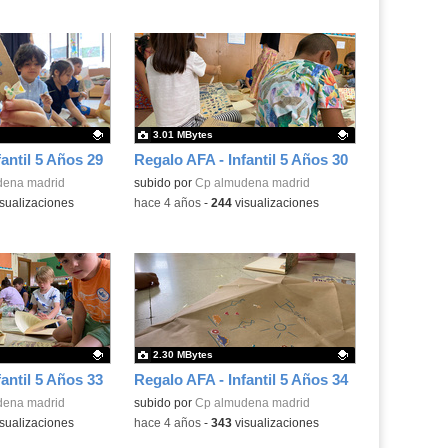
3.01 MBytes
antil 5 Años 29
Regalo AFA - Infantil 5 Años 30
.
dena madrid
Contenido educativo.
subido por
Cp almudena madrid
sualizaciones
-
hace 4 años
-
244
visualizaciones
2.30 MBytes
antil 5 Años 33
Regalo AFA - Infantil 5 Años 34
.
dena madrid
Contenido educativo.
subido por
Cp almudena madrid
sualizaciones
-
hace 4 años
-
343
visualizaciones