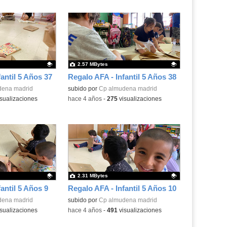
2.57 MBytes
antil 5 Años 37
Regalo AFA - Infantil 5 Años 38
.
dena madrid
Contenido educativo.
subido por
Cp almudena madrid
sualizaciones
-
hace 4 años
-
275
visualizaciones
2.31 MBytes
antil 5 Años 9
Regalo AFA - Infantil 5 Años 10
.
dena madrid
Contenido educativo.
subido por
Cp almudena madrid
sualizaciones
-
hace 4 años
-
491
visualizaciones