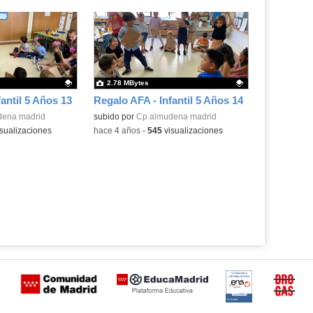
2.78 MBytes
antil 5 Años 13
Regalo AFA - Infantil 5 Años 14
.
dena madrid
Contenido educativo.
subido por
Cp almudena madrid
sualizaciones
-
hace 4 años
-
545
visualizaciones
Certificación
Buzón