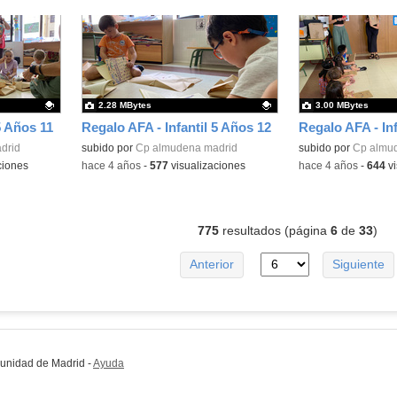
2.28 MBytes
3.00 MBytes
5 Años 11
Regalo AFA - Infantil 5 Años 12
Regalo AFA - Inf
drid
Contenido educativo.
subido por
Cp almudena madrid
Contenido educativo
subido por
Cp almu
ciones
-
hace 4 años
-
577
visualizaciones
-
hace 4 años
-
644
vi
775
resultados (página
6
de
33
)
Anterior
Siguiente
munidad de Madrid
-
Ayuda
(en ventana nueva)