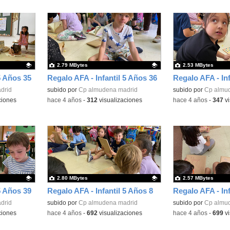
2.79 MBytes
2.53 MBytes
5 Años 35
Regalo AFA - Infantil 5 Años 36
Regalo AFA - Inf
drid
Contenido educativo.
subido por
Cp almudena madrid
Contenido educativo
subido por
Cp almu
ciones
-
hace 4 años
-
312
visualizaciones
-
hace 4 años
-
347
vi
2.80 MBytes
2.57 MBytes
5 Años 39
Regalo AFA - Infantil 5 Años 8
Regalo AFA - Inf
drid
Contenido educativo.
subido por
Cp almudena madrid
Contenido educativo
subido por
Cp almu
ciones
-
hace 4 años
-
692
visualizaciones
-
hace 4 años
-
699
vi