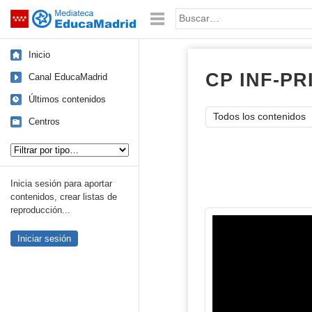
Mediateca de EducaMadrid
Saltar navegación
Palabra o frase:
Inicio
CP INF-PR
Canal EducaMadrid
Últimos contenidos
Todos los contenidos
Centros
Tipo de contenido:
Inicia sesión para aportar
contenidos, crear listas de
reproducción...
Iniciar sesión