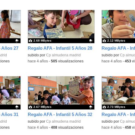
2.68 MBytes
2.12 MBytes
5 Años 27
Regalo AFA - Infantil 5 Años 28
Regalo AFA - Inf
drid
Contenido educativo.
subido por
Cp almudena madrid
Contenido educativo
subido por
Cp almu
ciones
-
hace 4 años
-
505
visualizaciones
-
hace 4 años
-
453
vi
2.67 MBytes
2.73 MBytes
5 Años 31
Regalo AFA - Infantil 5 Años 32
Regalo AFA - Inf
drid
Contenido educativo.
subido por
Cp almudena madrid
Contenido educativo
subido por
Cp almu
ciones
-
hace 4 años
-
408
visualizaciones
-
hace 4 años
-
458
vi