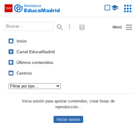
Mediateca de EducaMadrid
Saltar navegación
Servic
Educa
Palabra o frase:
Búsqueda avanzada
Ayuda
(en
ventana
Inicio
nueva)
Canal EducaMadrid
Últimos contenidos
Centros
Tipo de contenido:
Inicia sesión para aportar contenidos, crear listas de
reproducción...
Iniciar sesión