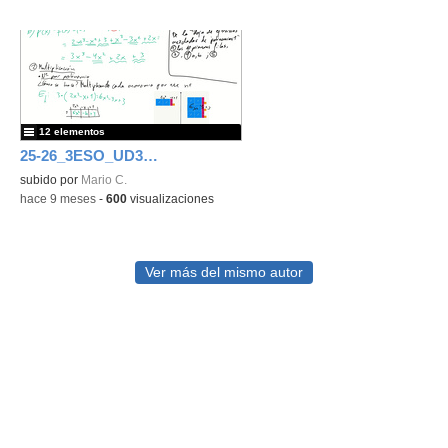
12 elementos
25-26_3ESO_UD3_Polinomios
subido por
Mario C.
-
hace 9 meses
-
600
visualizaciones
Ver más del mismo autor