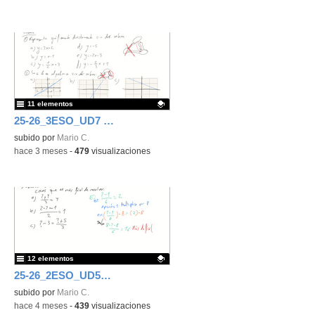
11 elementos
25-26_3ESO_UD7 Función lineal y cuadrática
Contenido educativo.
subido por
Mario C.
-
hace 3 meses
-
479
visualizaciones
12 elementos
25-26_2ESO_UD5_Ecuaciones
Contenido educativo.
subido por
Mario C.
-
hace 4 meses
-
439
visualizaciones