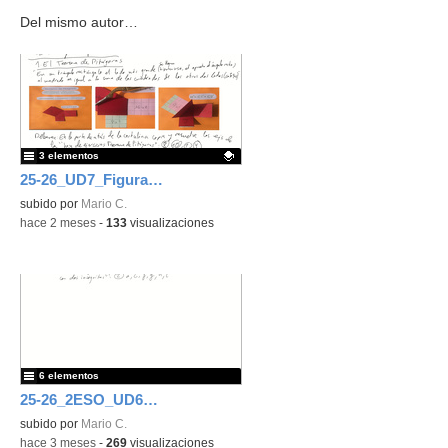
Del mismo autor…
3 elementos
25-26_UD7_Figuras planas
Contenido educativo.
subido por
Mario C.
-
hace 2 meses
-
133
visualizaciones
6 elementos
25-26_2ESO_UD6_Sistemas de ecuaciones
subido por
Mario C.
-
hace 3 meses
-
269
visualizaciones