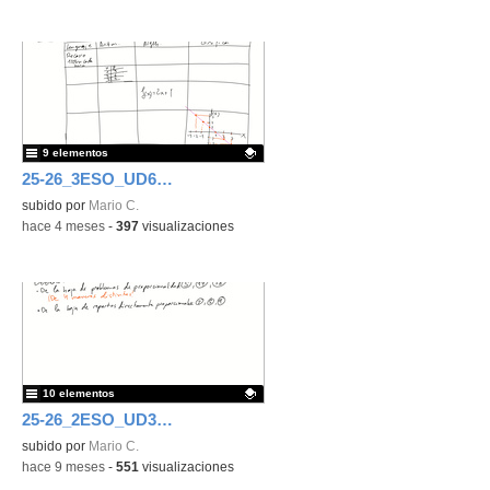
9 elementos
25-26_3ESO_UD6_Funciones y gráficas
Contenido educativo.
subido por
Mario C.
-
hace 4 meses
-
397
visualizaciones
10 elementos
25-26_2ESO_UD3_Proporcionalidad y porcentajes
Contenido educativo.
subido por
Mario C.
-
hace 9 meses
-
551
visualizaciones