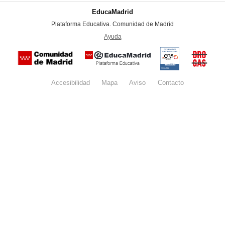
EducaMadrid
-
Plataforma Educativa. Comunidad de Madrid
-
Ayuda
(en ventana nueva)
Certificación
Buzón
de
anónim
conformidad
del Pla
con el
Regiona
Esquema
contra l
Nacional de
Accesibilidad
Mapa
web
Aviso
legal
Contacto
Drogas 
Seguridad
la
(categoría
Comunid
MEDIA). El
de Madr
documento
se abrirá en
ventana
nueva.