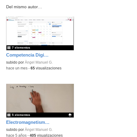
Del mismo autor…
7 elementos
Competencia Digital Docente
subido por
Àngel Manuel G.
-
hace un mes
-
65
visualizaciones
5 elementos
Electromagnetismo 4: Inducción
Contenido educativo.
subido por
Àngel Manuel G.
-
hace 5 años
-
405
visualizaciones