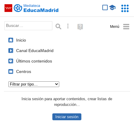
Mediateca de EducaMadrid
Saltar navegación
Servic
Educa
Palabra o frase:
Búsqueda avanzada
Ayuda
(en
ventana
Inicio
nueva)
Canal EducaMadrid
Últimos contenidos
Centros
Tipo de contenido:
Inicia sesión para aportar contenidos, crear listas de
reproducción...
Iniciar sesión