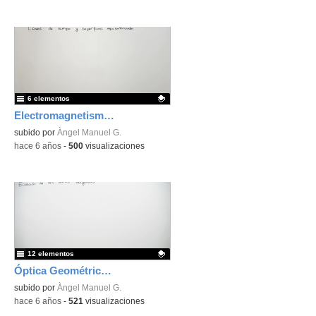
6 elementos
Electromagnetismo 1
Contenido educativo.
subido por
Àngel Manuel G.
-
hace 6 años
-
500
visualizaciones
12 elementos
Óptica Geométrica 3: Lentes delgadas
Contenido educativo.
subido por
Àngel Manuel G.
-
hace 6 años
-
521
visualizaciones