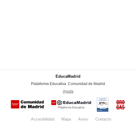
EducaMadrid
-
Plataforma Educativa. Comunidad de Madrid
-
Ayuda
(en ventana nueva)
Certificación
Buzón
de
anónim
conformidad
del Pla
con el
Regiona
Esquema
contra l
Nacional de
Accesibilidad
Mapa
web
Aviso
legal
Contacto
Drogas 
Seguridad
la
(categoría
Comunid
MEDIA). El
de Madr
documento
se abrirá en