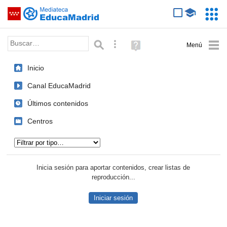
Mediateca de EducaMadrid
Saltar navegación
Servic
Educa
Palabra o frase:
Búsqueda avanzada
Ayuda
(en
ventana
Inicio
nueva)
Canal EducaMadrid
Últimos contenidos
Centros
Tipo de contenido:
Inicia sesión para aportar contenidos, crear listas de
reproducción...
Iniciar sesión