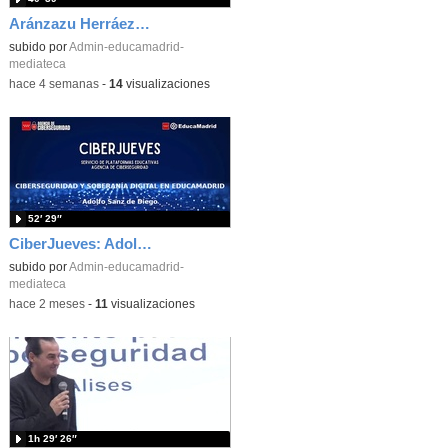
Aránzazu Herráez: Ciberseguridad e innovación: Protegiendo y transformando la vida digital
subido por
Admin-educamadrid-
mediateca
-
hace 4 semanas
-
14
visualizaciones
52′ 29″
CiberJueves: Adolfo Sanz de Diego
subido por
Admin-educamadrid-
mediateca
-
hace 2 meses
-
11
visualizaciones
1h 29′ 26″