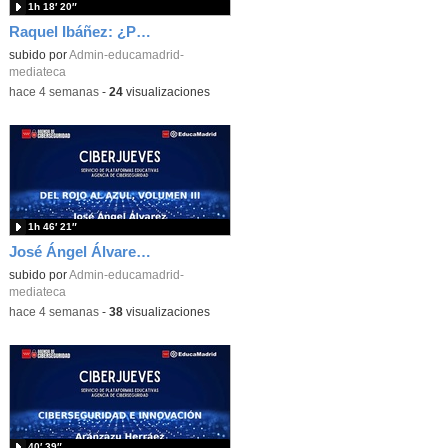
1h 18′ 20″
Raquel Ibáñez: ¿Por qué tu cerebro es el Zero-Day favorito de la IA
subido por
Admin-educamadrid-
mediateca
-
hace 4 semanas
-
24
visualizaciones
1h 46′ 21″
José Ángel Álvarez: Del rojo al azul, volumen III
subido por
Admin-educamadrid-
mediateca
-
hace 4 semanas
-
38
visualizaciones
40′ 39″