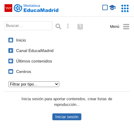
Mediateca de EducaMadrid
Saltar navegación
Servic
Educa
Palabra o frase:
Búsqueda avanzada
Ayuda
(en
ventana
Inicio
nueva)
Canal EducaMadrid
Últimos contenidos
Centros
Tipo de contenido:
Inicia sesión para aportar contenidos, crear listas de
reproducción...
Iniciar sesión