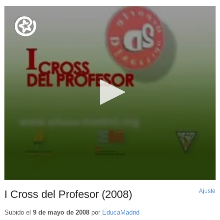
Ajuste
d
I Cross del Profesor (2008)
p
Subido el
9 de mayo de 2008
por
EducaMadrid