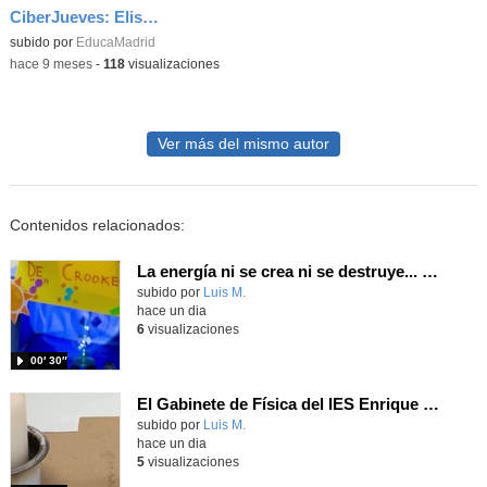
CiberJueves: Elisa Alises "Dos años, mil retos: una historia real de crecimiento en Ciberseguridad
subido por
EducaMadrid
-
hace 9 meses
-
118
visualizaciones
Ver más del mismo autor
Contenidos relacionados:
La energía ni se crea ni se destruye... ¡se experimenta! El Tierno en la Feria Madrid es Ciencia 2026
Contenido educativo.
subido por
Luis M.
-
hace un dia
6
visualizaciones
00′ 30″
El Gabinete de Física del IES Enrique Tierno Galván de Parla (Curso 25-26)
Contenido educativo.
subido por
Luis M.
-
hace un dia
5
visualizaciones