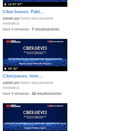
1h 07′ 07″
CiberJueves: Pablo Asenjo "n8n aplicado a la ciberseguridad, alertas y cibervigilancia
subido por
Admin-educamadrid-
mediateca
-
hace 4 semanas
-
7
visualizaciones
09′ 32″
Ciberjueves: Intervención del Consejero de Digitalización
subido por
Admin-educamadrid-
mediateca
-
hace 4 semanas
-
12
visualizaciones