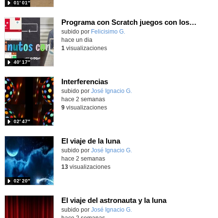
01′ 01″
Programa con Scratch juegos con los partidos del mundial 2026 ganados por España
Contenido educativo.
subido por
Felicisimo G.
-
hace un dia
1
visualizaciones
40′ 17″
Interferencias
Contenido educativo.
subido por
José Ignacio G.
-
hace 2 semanas
9
visualizaciones
02′ 47″
El viaje de la luna
Contenido educativo.
subido por
José Ignacio G.
-
hace 2 semanas
13
visualizaciones
02′ 20″
El viaje del astronauta y la luna
Contenido educativo.
subido por
José Ignacio G.
-
hace 2 semanas