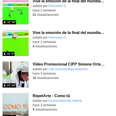
Vive la emoción de la final del mundial programando con Scratch, un juego de toques y esquivar contrarios
Contenido educativo.
subido por
Felicisimo G.
-
hace 2 semanas
21
visualizaciones
12′ 30″
Vive la emoción de la final del mundial 2026, programando con Scratch un juego de toques.
Contenido educativo.
subido por
Felicisimo G.
-
hace 2 semanas
4
visualizaciones
01′ 0″
Vídeo Promocional CIFP Simone Ortega
Contenido educativo.
subido por
Cifp simoneortega mostoles
-
hace 3 semanas
31
visualizaciones
01′ 44″
RepetArte - Como tú
subido por
ies puertabonita madrid
-
hace 3 semanas
5
visualizaciones