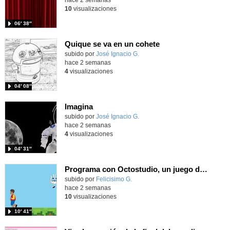
10
visualizaciones
06′ 38″
Quique se va en un cohete
Contenido educativo.
subido por
José Ignacio G.
-
hace 2 semanas
4
visualizaciones
04′ 08″
Imagina
Contenido educativo.
subido por
José Ignacio G.
-
hace 2 semanas
4
visualizaciones
04′ 31″
Programa con Octostudio, un juego de 4 personajes ganando la copa del mundo saltando y esquivando rivales.
Contenido educativo.
subido por
Felicisimo G.
-
hace 2 semanas
10
visualizaciones
10′ 41″