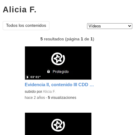
Alicia F.
vídeos
Tipo de contenido:
Todos los contenidos
5
resultados (página
1
de
1
)
03′ 01″
Evidencia II, contenido III CDD Nivel B
subido por
Alicia F.
-
hace 2 años
-
5
visualizaciones