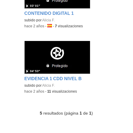
03′ 01″
CONTENIDO DIGITAL 1
subido por
Alicia F.
-
hace 2 años
-
Idioma:
-
7
visualizaciones
04′ 53″
EVIDENCIA 1 CDD NIVEL B
subido por
Alicia F.
-
hace 2 años
-
11
visualizaciones
5
resultados (página
1
de
1
)