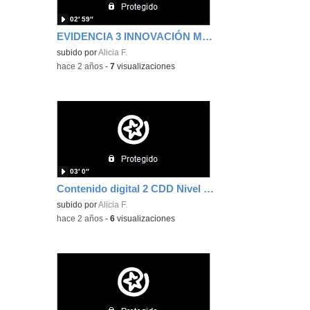
02′ 59″
EVIDENCIA 3 INNOVACIÓN METODOLÓGICA
subido por
Alicia F.
-
hace 2 años
-
7
visualizaciones
03′ 0″
Contenido digital 2 CDD Nivel B Alicia Fdez
subido por
Alicia F.
-
hace 2 años
-
6
visualizaciones