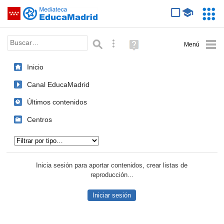
Mediateca de EducaMadrid
Saltar navegación
Servic
Educa
Palabra o frase:
Búsqueda avanzada
Ayuda
(en
ventana
Inicio
nueva)
Canal EducaMadrid
Últimos contenidos
Centros
Tipo de contenido:
Inicia sesión para aportar contenidos, crear listas de
reproducción...
Iniciar sesión