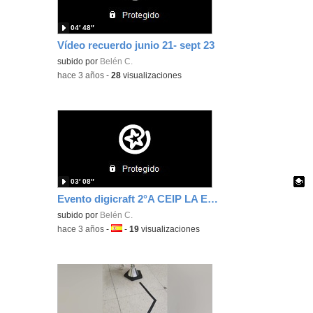
04′ 48″
Vídeo recuerdo junio 21- sept 23
subido por
Belén C.
-
hace 3 años
-
28
visualizaciones
03′ 08″
Evento digicraft 2°A CEIP LA ESCUELA 22-23
Contenido educativo.
subido por
Belén C.
-
hace 3 años
-
Idioma:
-
19
visualizaciones