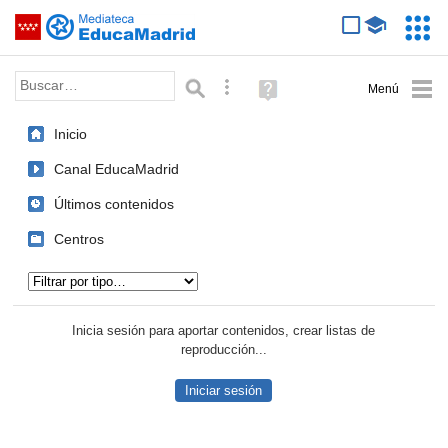
Mediateca de EducaMadrid
Saltar navegación
Servic
Educa
Palabra o frase:
Búsqueda avanzada
Ayuda
(en
ventana
Inicio
nueva)
Canal EducaMadrid
Últimos contenidos
Centros
Tipo de contenido:
Inicia sesión para aportar contenidos, crear listas de
reproducción...
Iniciar sesión