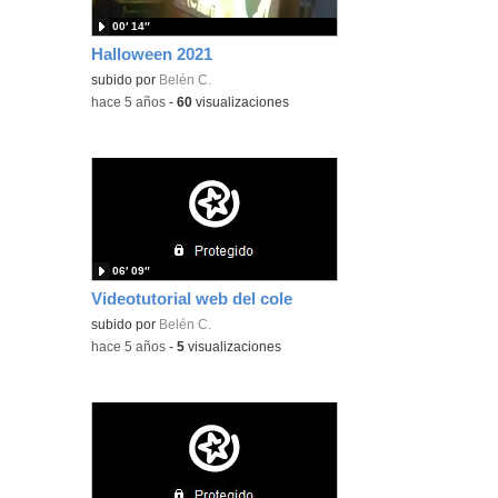
00′ 14″
Halloween 2021
subido por
Belén C.
-
hace 5 años
-
60
visualizaciones
06′ 09″
Videotutorial web del cole
subido por
Belén C.
-
hace 5 años
-
5
visualizaciones