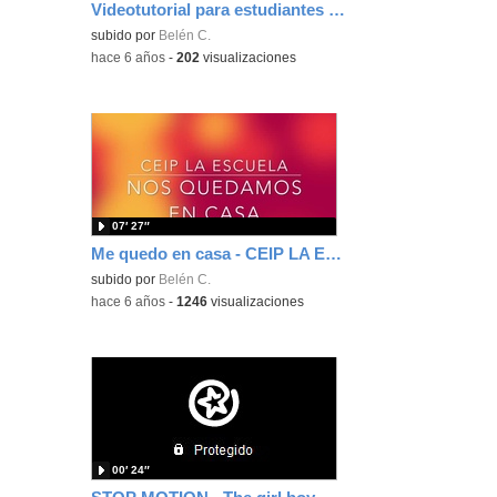
Videotutorial para estudiantes BLINKLEARNING
subido por
Belén C.
-
hace 6 años
-
202
visualizaciones
07′ 27″
Me quedo en casa - CEIP LA ESCUELA
subido por
Belén C.
-
hace 6 años
-
1246
visualizaciones
00′ 24″