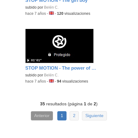
STOP MOTION - The girl boy
subido por
Belén C.
-
hace 7 años
-
Idioma:
-
120
visualizaciones
01′ 01″
STOP MOTION - The power of the TV
subido por
Belén C.
-
hace 7 años
-
Idioma:
-
94
visualizaciones
35
resultados (página
1
de
2
)
Anterior
1
2
Siguiente