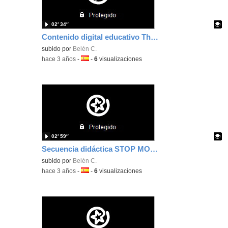
02′ 34″
Contenido digital educativo The water cycle
Contenido educativo.
subido por
Belén C.
-
hace 3 años
-
Idioma:
-
6
visualizaciones
02′ 59″
Secuencia didáctica STOP MOTION
Contenido educativo.
subido por
Belén C.
-
hace 3 años
-
Idioma:
-
6
visualizaciones