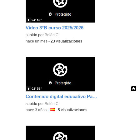
04′ 59″
Vídeo 3°B curso 2025/2026
subido por
Belén C.
-
hace un mes
-
23
visualizaciones
02′ 56″
Contenido digital educativo Past simple
Contenido educativo.
subido por
Belén C.
-
hace 3 años
-
Idioma:
-
5
visualizaciones