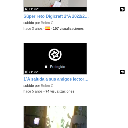
01′ 25″
Súper reto Digicraft 2°A 2022/23 CEIP LA ESCUELA
Contenido educativo.
subido por
Belén C.
-
hace 3 años
-
Idioma:
-
157
visualizaciones
01′ 36″
1ºA saluda a sus amigos lectores de 5ºB
Contenido educativo.
subido por
Belén C.
-
hace 5 años
-
74
visualizaciones