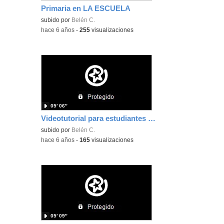
Primaria en LA ESCUELA
subido por
Belén C.
-
hace 6 años
-
255
visualizaciones
05′ 06″
Videotutorial para estudiantes CISCO WEBEX Educamadrid
subido por
Belén C.
-
hace 6 años
-
165
visualizaciones
05′ 09″