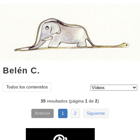
Belén C.
vídeos
Tipo de contenido:
Todos los contenidos
35
resultados (página
1
de
2
)
Anterior
1
2
Siguiente