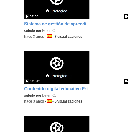
05′ 0″
Sistema de gestión de aprendizaje
Contenido educativo.
subido por
Belén C.
-
hace 3 años
-
Idioma:
-
7
visualizaciones
02′ 51″
Contenido digital educativo Fridah Kahlo
Contenido educativo.
subido por
Belén C.
-
hace 3 años
-
Idioma:
-
5
visualizaciones