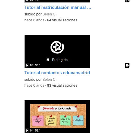
Tutorial matriculación manual aula virtual
Contenido educativo.
subido por
Belén C.
-
hace 6 años
-
64
visualizaciones
06′ 34″
Tutorial contactos educamadrid
Contenido educativo.
subido por
Belén C.
-
hace 6 años
-
93
visualizaciones
04′ 51″