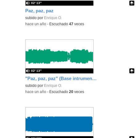
02′ 13″
Paz, paz, paz
Contenido educativo.
subido por
Enrique O.
-
hace un año
-
Escuchado
47
veces
02′ 13″
"Paz, paz, paz" (Base intrumental)
Contenido educativo.
subido por
Enrique O.
-
hace un año
-
Escuchado
20
veces