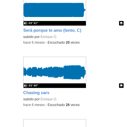
03′ 31″
Será porque te amo (lento, C)
Contenido educativo.
subido por
Enrique O.
-
hace 6 meses
-
Escuchado
20
veces
03′ 40″
Chasing cars
Contenido educativo.
subido por
Enrique O.
-
hace 6 meses
-
Escuchado
26
veces