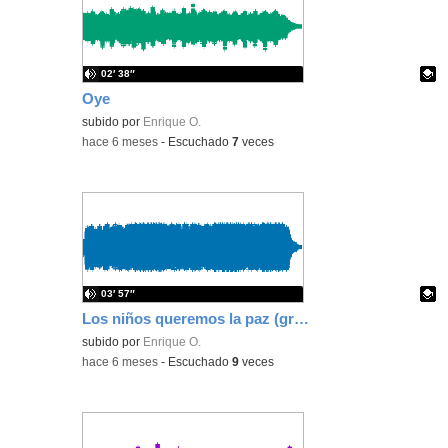
02′ 38″
Oye
Contenido educativo.
subido por
Enrique O.
-
hace 6 meses
-
Escuchado
7
veces
03′ 57″
Los niños queremos la paz (grabación)
Contenido educativo.
subido por
Enrique O.
-
hace 6 meses
-
Escuchado
9
veces