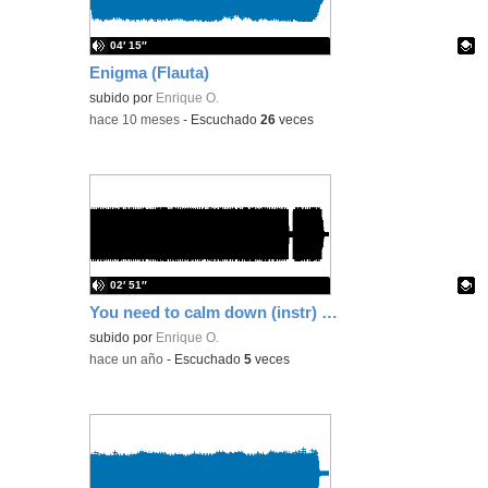
04′ 15″
Enigma (Flauta)
Contenido educativo.
subido por
Enrique O.
-
hace 10 meses
-
Escuchado
26
veces
02′ 51″
You need to calm down (instr) - C
Contenido educativo.
subido por
Enrique O.
-
hace un año
-
Escuchado
5
veces