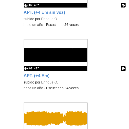
02′ 49″
APT. (+4 Em sin voz)
Contenido educativo.
subido por
Enrique O.
-
hace un año
-
Escuchado
26
veces
02′ 49″
APT. (+4 Em)
Contenido educativo.
subido por
Enrique O.
-
hace un año
-
Escuchado
34
veces