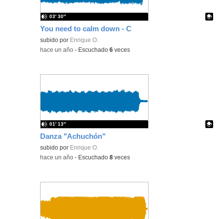
03′ 30″
You need to calm down - C
Contenido educativo.
subido por
Enrique O.
-
hace un año
-
Escuchado
6
veces
01′ 13″
Danza "Achuchón"
Contenido educativo.
subido por
Enrique O.
-
hace un año
-
Escuchado
8
veces