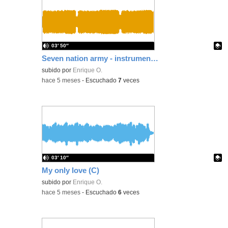
03′ 50″
Seven nation army - instrumental +5 Am
Contenido educativo.
subido por
Enrique O.
-
hace 5 meses
-
Escuchado
7
veces
03′ 10″
My only love (C)
Contenido educativo.
subido por
Enrique O.
-
hace 5 meses
-
Escuchado
6
veces