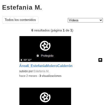
Estefania M.
vídeos
Tipo de contenido:
Todos los contenidos
6
resultados (página
1
de
1
)
03′ 12″
Área6_EstefaníaMoleroCalderón
Contenido educativo.
subido por
Estefania M.
-
hace 2 meses
-
3
visualizaciones