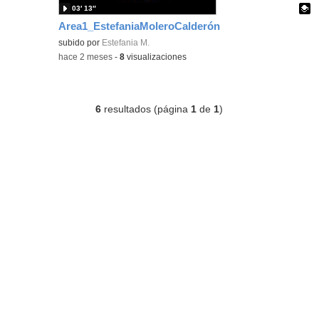
03′ 13″
Area1_EstefaniaMoleroCalderón
Contenido educativo.
subido por
Estefania M.
-
hace 2 meses
-
8
visualizaciones
6
resultados (página
1
de
1
)