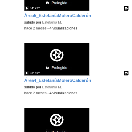
04′ 22″
Área5_EstefaníaMoleroCalderón
Contenido educativo.
subido por
Estefania M.
-
hace 2 meses
-
4
visualizaciones
03′ 59″
Área4_EstefaníaMoleroCalderón
Contenido educativo.
subido por
Estefania M.
-
hace 2 meses
-
4
visualizaciones