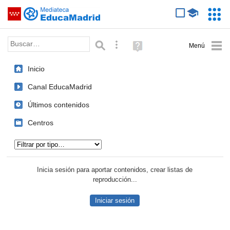
Mediateca de EducaMadrid
Saltar navegación
Servic
Educa
Palabra o frase:
Búsqueda avanzada
Ayuda
(en
ventana
Inicio
nueva)
Canal EducaMadrid
Últimos contenidos
Centros
Tipo de contenido:
Inicia sesión para aportar contenidos, crear listas de
reproducción...
Iniciar sesión