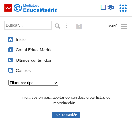
Mediateca de EducaMadrid
Saltar navegación
Servic
Educa
Palabra o frase:
Búsqueda avanzada
Ayuda
(en
ventana
Inicio
nueva)
Canal EducaMadrid
Últimos contenidos
Centros
Tipo de contenido:
Inicia sesión para aportar contenidos, crear listas de
reproducción...
Iniciar sesión