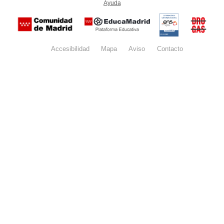
Ayuda
(en ventana nueva)
Certificación
Buzón
de
anónim
conformidad
del Pla
con el
Regiona
Esquema
contra l
Nacional de
Accesibilidad
Mapa
web
Aviso
legal
Contacto
Drogas 
Seguridad
la
(categoría
Comunid
MEDIA). El
de Madr
documento
se abrirá en
ventana
nueva.