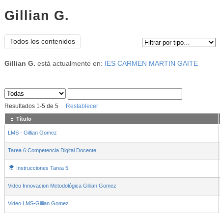
Gillian G.
Tipo de contenido:
Todos los contenidos
Gillian G.
está actualmente en:
IES CARMEN MARTIN GAITE
Sus archivos
:
Resultados
1
-
5
de
5
Restablecer
Título
LMS - Gillian Gomez
Tarea 6 Competencia Digital Docente
Instrucciones Tarea 5
Video Innovacion Metodológica Gillian Gomez
Video LMS-Gillian Gomez