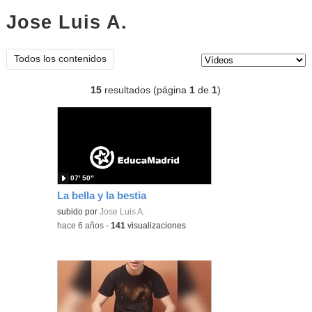
Jose Luis A.
vídeos
Tipo de contenido:
Todos los contenidos
15
resultados (página
1
de
1
)
07′ 50″
La bella y la bestia
subido por
Jose Luis A.
-
hace 6 años
-
141
visualizaciones