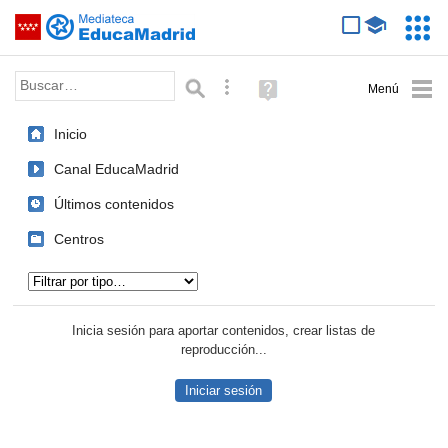
Mediateca de EducaMadrid
Saltar navegación
Servic
Educa
Palabra o frase:
Búsqueda avanzada
Ayuda
(en
ventana
Inicio
nueva)
Canal EducaMadrid
Últimos contenidos
Centros
Tipo de contenido:
Inicia sesión para aportar contenidos, crear listas de
reproducción...
Iniciar sesión