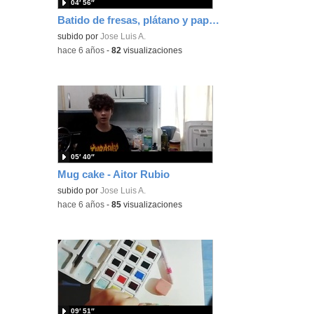
04′ 56″
Batido de fresas, plátano y papaya - Ángel Durán
subido por
Jose Luis A.
-
hace 6 años
-
82
visualizaciones
05′ 40″
Mug cake - Aitor Rubio
subido por
Jose Luis A.
-
hace 6 años
-
85
visualizaciones
09′ 51″