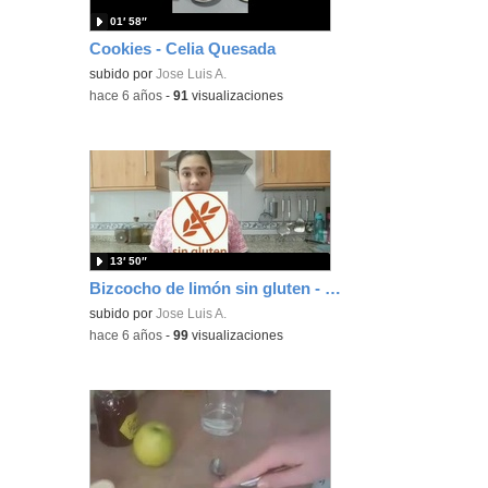
01′ 58″
Cookies - Celia Quesada
subido por
Jose Luis A.
-
hace 6 años
-
91
visualizaciones
13′ 50″
Bizcocho de limón sin gluten - Carlota Sierra
subido por
Jose Luis A.
-
hace 6 años
-
99
visualizaciones