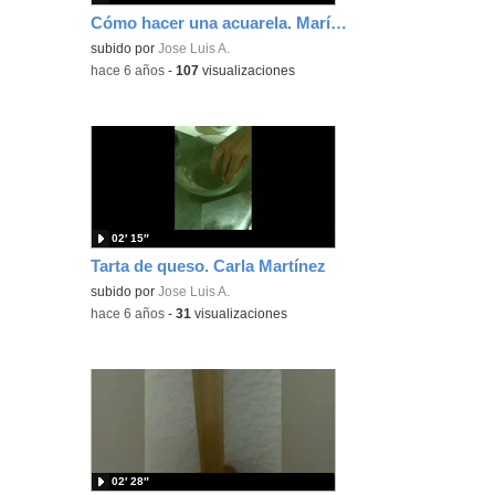
Cómo hacer una acuarela. María Hernando
subido por
Jose Luis A.
-
hace 6 años
-
107
visualizaciones
02′ 15″
Tarta de queso. Carla Martínez
subido por
Jose Luis A.
-
hace 6 años
-
31
visualizaciones
02′ 28″