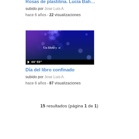
Rosas de plastilina. Lucía Bahamonde
subido por
Jose Luis A.
-
hace 6 años
-
22
visualizaciones
00′ 55″
Día del libro confinado
subido por
Jose Luis A.
-
hace 6 años
-
87
visualizaciones
15
resultados (página
1
de
1
)