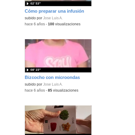
02′ 53″
Cómo preparar una infusión
subido por
Jose Luis A.
-
hace 6 años
-
100
visualizaciones
08′ 15″
Bizcocho con microondas
subido por
Jose Luis A.
-
hace 6 años
-
85
visualizaciones