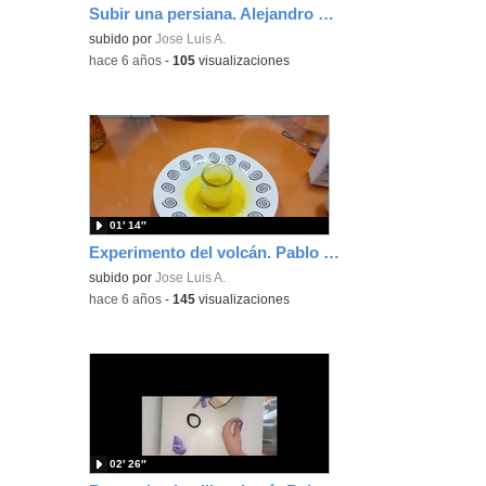
Subir una persiana. Alejandro Camacho
subido por
Jose Luis A.
-
hace 6 años
-
105
visualizaciones
01′ 14″
Experimento del volcán. Pablo Meléndez
subido por
Jose Luis A.
-
hace 6 años
-
145
visualizaciones
02′ 26″