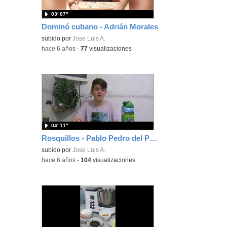
03′ 07″
Dominó cubano - Adrián Morales
subido por
Jose Luis A.
-
hace 6 años
-
77
visualizaciones
04′ 11″
Rosquillos - Pablo Pedro del Pozo
subido por
Jose Luis A.
-
hace 6 años
-
104
visualizaciones