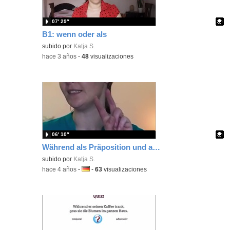
07′ 29″
B1: wenn oder als
Contenido educativo.
subido por
Katja S.
-
hace 3 años
-
48
visualizaciones
06′ 10″
Während als Präposition und als temporaler und adversativer Konnektor
Contenido educativo.
subido por
Katja S.
-
hace 4 años
-
Idioma:
-
63
visualizaciones