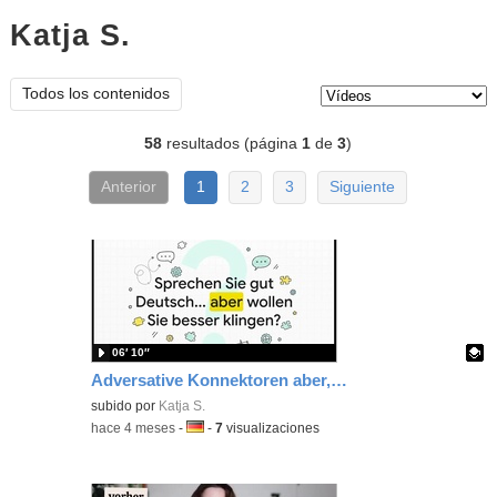
Katja S.
vídeos
Tipo de contenido:
Todos los contenidos
58
resultados (página
1
de
3
)
Anterior
1
2
3
Siguiente
06′ 10″
Adversative Konnektoren aber, sondern, während, im Gegensatz zu
Contenido educativo.
subido por
Katja S.
-
hace 4 meses
-
Idioma:
-
7
visualizaciones