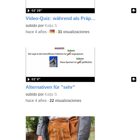
02′ 28″
Video-Quiz: während als Präposition und als temporaler und adversativer Konnektor
Contenido educativo.
subido por
Katja S.
-
hace 4 años
-
Idioma:
-
31
visualizaciones
02′ 0″
Alternativen für "sehr"
Contenido educativo.
subido por
Katja S.
-
hace 4 años
-
22
visualizaciones