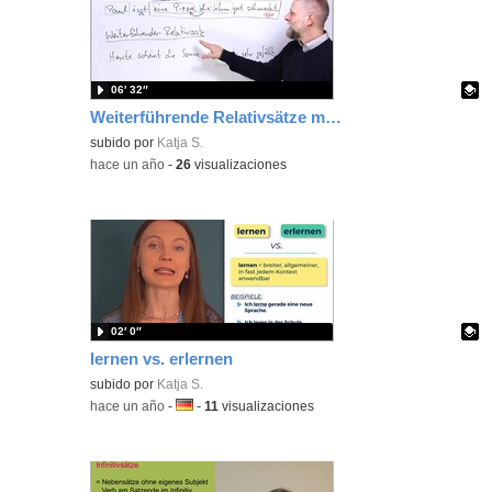
06′ 32″
Weiterführende Relativsätze mit was oder wo(r)-
Contenido educativo.
subido por
Katja S.
-
hace un año
-
26
visualizaciones
02′ 0″
lernen vs. erlernen
Contenido educativo.
subido por
Katja S.
-
hace un año
-
Idioma:
-
11
visualizaciones