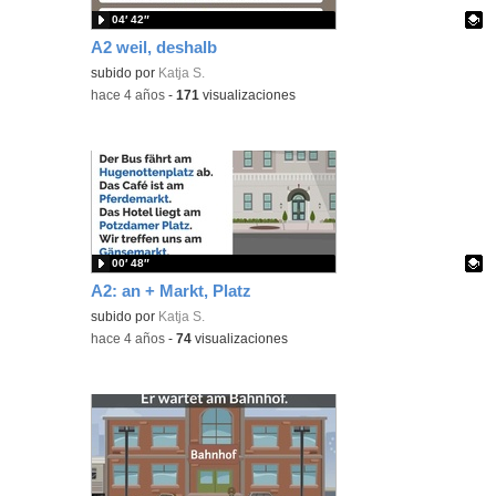
04′ 42″
A2 weil, deshalb
Contenido educativo.
subido por
Katja S.
-
hace 4 años
-
171
visualizaciones
00′ 48″
A2: an + Markt, Platz
Contenido educativo.
subido por
Katja S.
-
hace 4 años
-
74
visualizaciones