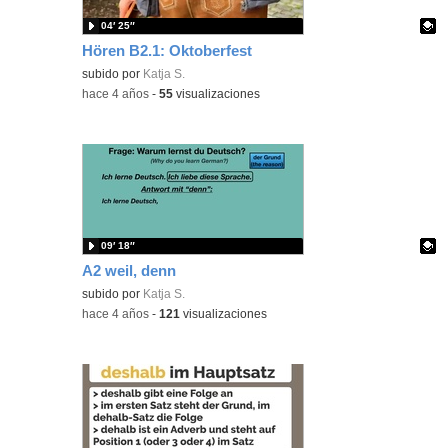
04′ 25″
Hören B2.1: Oktoberfest
Contenido educativo.
subido por
Katja S.
-
hace 4 años
-
55
visualizaciones
09′ 18″
A2 weil, denn
Contenido educativo.
subido por
Katja S.
-
hace 4 años
-
121
visualizaciones