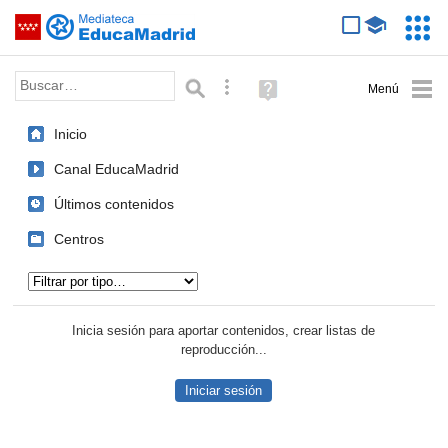
Mediateca de EducaMadrid
Saltar navegación
Servic
Educa
Palabra o frase:
Búsqueda avanzada
Ayuda
(en
ventana
Inicio
nueva)
Canal EducaMadrid
Últimos contenidos
Centros
Tipo de contenido:
Inicia sesión para aportar contenidos, crear listas de
reproducción...
Iniciar sesión