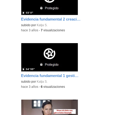
03′ 0″
Evidencia fundamental 2 creacion de contenidos digitales B1.2
subido por
Katja S.
-
hace 3 años
-
7
visualizaciones
04′ 55″
Evidencia fundamental 1 gestion de plataformas de aprendizaje y evaluacion B1.1
subido por
Katja S.
-
hace 3 años
-
6
visualizaciones