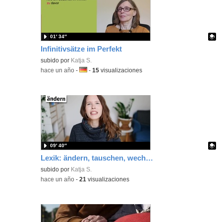
01′ 34″
Infinitivsätze im Perfekt
Contenido educativo.
subido por
Katja S.
-
hace un año
-
Idioma:
-
15
visualizaciones
09′ 40″
Lexik: ändern, tauschen, wechseln, sich wandeln
Contenido educativo.
subido por
Katja S.
-
hace un año
-
21
visualizaciones