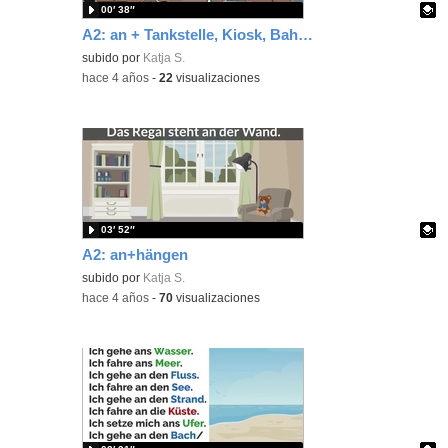
00′ 38″
A2: an + Tankstelle, Kiosk, Bahnhof
Contenido educativo.
subido por
Katja S.
-
hace 4 años
-
22
visualizaciones
03′ 52″
A2: an+hängen
Contenido educativo.
subido por
Katja S.
-
hace 4 años
-
70
visualizaciones