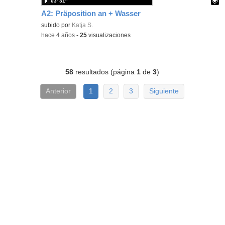
03′ 31″
A2: Präposition an + Wasser
Contenido educativo.
subido por
Katja S.
-
hace 4 años
-
25
visualizaciones
58
resultados (página
1
de
3
)
Anterior
1
2
3
Siguiente