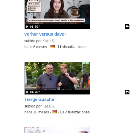
03′ 52″
vorher versus davor
Contenido educativo.
subido por
Katja S.
-
hace 6 meses
-
Idioma:
-
11
visualizaciones
04′ 30″
Tiergeräusche
Contenido educativo.
subido por
Katja S.
-
hace 10 meses
-
Idioma:
-
13
visualizaciones