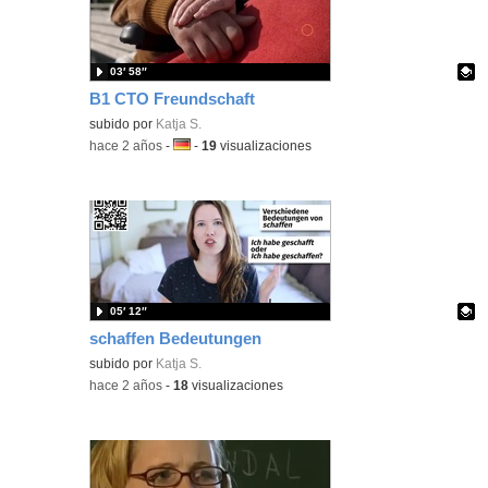
03′ 58″
B1 CTO Freundschaft
Contenido educativo.
subido por
Katja S.
-
hace 2 años
-
Idioma:
-
19
visualizaciones
05′ 12″
schaffen Bedeutungen
Contenido educativo.
subido por
Katja S.
-
hace 2 años
-
18
visualizaciones