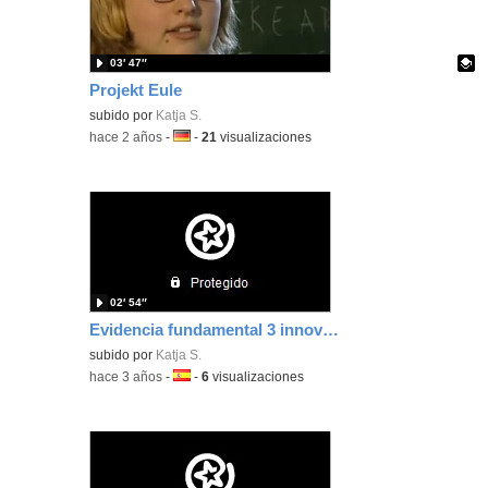
03′ 47″
Projekt Eule
Contenido educativo.
subido por
Katja S.
-
hace 2 años
-
Idioma:
-
21
visualizaciones
02′ 54″
Evidencia fundamental 3 innovacion metodologica B1.2
subido por
Katja S.
-
hace 3 años
-
Idioma:
-
6
visualizaciones