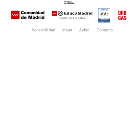
Ayuda
(en ventana nueva)
Certificación
Buzón
de
anónim
conformidad
del Pla
con el
Regiona
Esquema
contra l
Nacional de
Accesibilidad
Mapa
web
Aviso
legal
Contacto
Drogas 
Seguridad
la
(categoría
Comunid
MEDIA). El
de Madr
documento
se abrirá en
ventana
nueva.