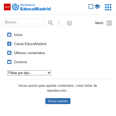
Mediateca de EducaMadrid
Saltar navegación
Servic
Educa
Palabra o frase:
Búsqueda avanzada
Ayuda
(en
ventana
Inicio
nueva)
Canal EducaMadrid
Últimos contenidos
Centros
Tipo de contenido:
Inicia sesión para aportar contenidos, crear listas de
reproducción...
Iniciar sesión