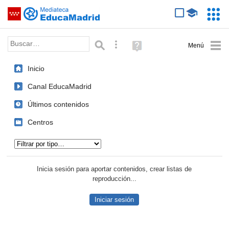
Mediateca de EducaMadrid
Saltar navegación
Servic
Educa
Palabra o frase:
Búsqueda avanzada
Ayuda
(en
ventana
Inicio
nueva)
Canal EducaMadrid
Últimos contenidos
Centros
Tipo de contenido:
Inicia sesión para aportar contenidos, crear listas de
reproducción...
Iniciar sesión