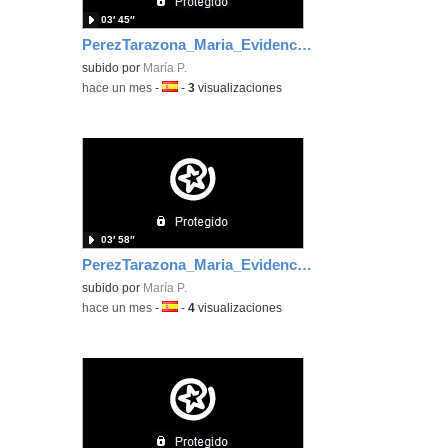
03′ 45″
PerezTarazona_Maria_EvidenciaArea_4
subido por
María P.
-
hace un mes
-
Idioma:
-
3
visualizaciones
03′ 58″
PerezTarazona_Maria_EvidenciaArea_2
subido por
María P.
-
hace un mes
-
Idioma:
-
4
visualizaciones