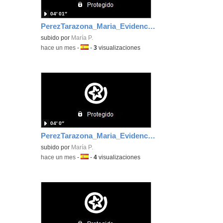
04′ 01″
PerezTarazona_Maria_EvidenciaArea_6
subido por
María P.
-
hace un mes
-
Idioma:
-
3
visualizaciones
04′ 0″
PerezTarazona_Maria_EvidenciaArea_5
subido por
María P.
-
hace un mes
-
Idioma:
-
4
visualizaciones