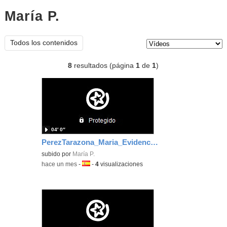
María P.
vídeos
Tipo de contenido:
Todos los contenidos
8
resultados (página
1
de
1
)
04′ 0″
PerezTarazona_Maria_EvidenciaArea_3
subido por
María P.
-
hace un mes
-
Idioma:
-
4
visualizaciones