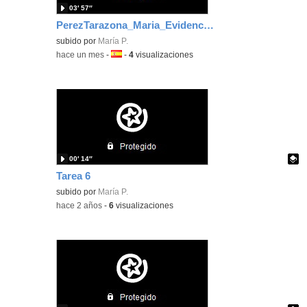
03′ 57″
PerezTarazona_Maria_EvidenciaArea_1
subido por
María P.
-
hace un mes
-
Idioma:
-
4
visualizaciones
00′ 14″
Tarea 6
Contenido educativo.
subido por
María P.
-
hace 2 años
-
6
visualizaciones