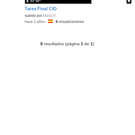
01′ 26″
Tarea Final CID
Contenido educativo.
subido por
María P.
-
hace 2 años
-
Idioma:
-
6
visualizaciones
8
resultados (página
1
de
1
)