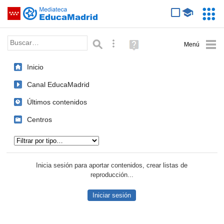
Mediateca de EducaMadrid
Saltar navegación
Servic
Educa
Palabra o frase:
Búsqueda avanzada
Ayuda
(en
ventana
Inicio
nueva)
Canal EducaMadrid
Últimos contenidos
Centros
Tipo de contenido:
Inicia sesión para aportar contenidos, crear listas de
reproducción...
Iniciar sesión