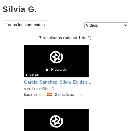
Silvia G.
vídeos
Tipo de contenido:
Todos los contenidos
7
resultados (página
1
de
1
)
04′ 42″
García_Sánchez_Silvia_EvidenciaArea_6
subido por
Silvia G.
-
hace un mes
-
Idioma:
-
2
visualizaciones