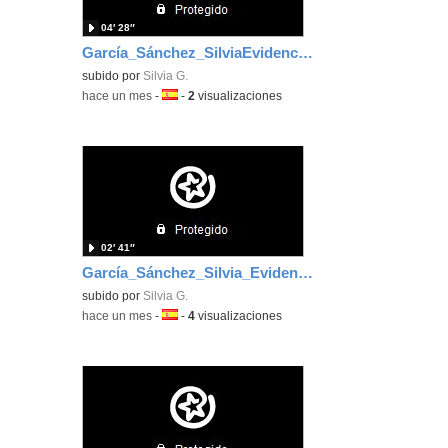
04′ 28″
García_Sánchez_SilviaEvidenciaArea_5
subido por
Silvia G.
-
hace un mes
-
Idioma:
-
2
visualizaciones
02′ 41″
García_Sánchez_Silvia_EvidenciaArea_4
subido por
Silvia G.
-
hace un mes
-
Idioma:
-
4
visualizaciones