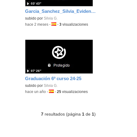
03′ 43″
Garcia_Sanchez_Silvia_EvidenciaArea_1
subido por
Silvia G.
-
hace 2 meses
-
Idioma:
-
3
visualizaciones
07′ 26″
Graduación 6º curso 24-25
subido por
Silvia G.
-
hace un año
-
Idioma:
-
25
visualizaciones
7
resultados (página
1
de
1
)