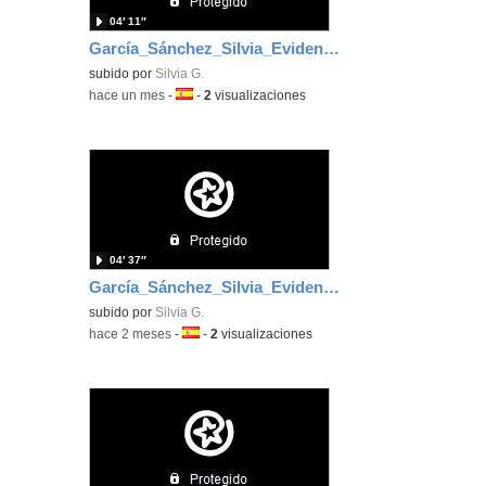
04′ 11″
García_Sánchez_Silvia_EvidenciaÁrea_3
subido por
Silvia G.
-
hace un mes
-
Idioma:
-
2
visualizaciones
04′ 37″
García_Sánchez_Silvia_EvidenciaArea_2
subido por
Silvia G.
-
hace 2 meses
-
Idioma:
-
2
visualizaciones