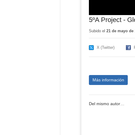
5ºA Project - G
Subido el
21 de mayo de 
X (Twitter)
Más información
Del mismo autor…