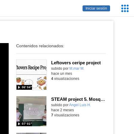
Servic
Iniciar sesión
Educa
Contenidos relacionados:
Leftovers ceripe project
Contenido educativo.
subido por
M.mar M.
-
hace un mes
4
visualizaciones
06′ 04″
STEAM project 5. Mosquito trap. Inspired in the glow worms.
Contenido educativo.
subido por
Angel Luis H.
-
hace 2 meses
7
visualizaciones
07′ 01″