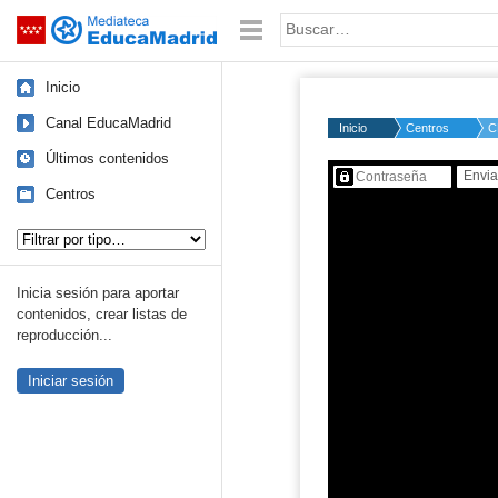
Mediateca de EducaMadrid
Saltar navegación
Palabra o frase:
Inicio
Canal EducaMadrid
Inicio
Centros
C
Últimos contenidos
Contenido protegido…
Centros
Tipo de contenido:
Inicia sesión para aportar
contenidos, crear listas de
reproducción...
Iniciar sesión