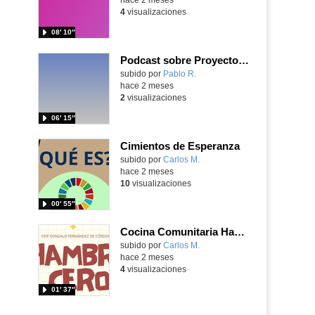
4
visualizaciones
08′ 10″
Podcast sobre Proyecto eTwinning Antoni Gaudí nº 1 (en castellano)
Contenido educativo.
subido por
Pablo R.
-
hace 2 meses
2
visualizaciones
06′ 15″
Cimientos de Esperanza
Contenido educativo.
subido por
Carlos M.
-
hace 2 meses
10
visualizaciones
00′ 55″
Cocina Comunitaria Hambre CEro
Contenido educativo.
subido por
Carlos M.
-
hace 2 meses
4
visualizaciones
01′ 37″