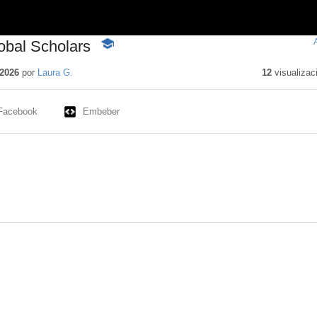
lobal Scholars
-
Contenido
educativo
2026
por
Laura G.
12
visualizac
Facebook
Embeber