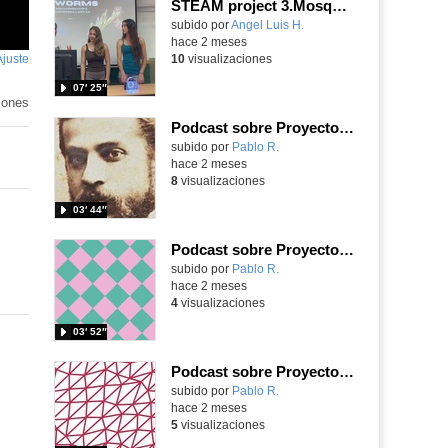
STEAM project 3.Mosquito trap. Inspired in the Glow worms of New Zealand. - Contenido educativo
Contenido educativo.
subido por
Angel Luis H.
-
hace 2 meses
Ajuste
de
10
visualizaciones
pantalla
07′ 25″
iones
Podcast sobre Proyecto eTwinning Antoni Gaudí nº 8 (en castellano)
Contenido educativo.
subido por
Pablo R.
-
hace 2 meses
8
visualizaciones
03′ 44″
Podcast sobre Proyecto eTwinning Antoni Gaudí nº 7 (en castellano)
Contenido educativo.
subido por
Pablo R.
-
hace 2 meses
4
visualizaciones
03′ 52″
Podcast sobre Proyecto eTwinning Antoni Gaudí nº 6 (en castellano)
Contenido educativo.
subido por
Pablo R.
-
hace 2 meses
5
visualizaciones