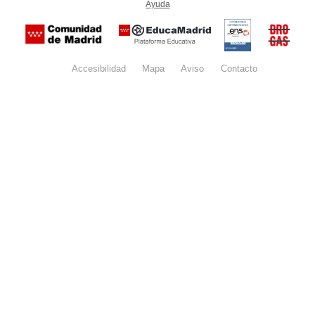
Ayuda
(en ventana nueva)
Certificación
Buzón
de
anónim
conformidad
del Pla
con el
Regiona
Esquema
contra l
Nacional de
Accesibilidad
Mapa
web
Aviso
legal
Contacto
Drogas 
Seguridad
la
(categoría
Comunid
MEDIA). El
de Madr
documento
se abrirá en
ventana
nueva.