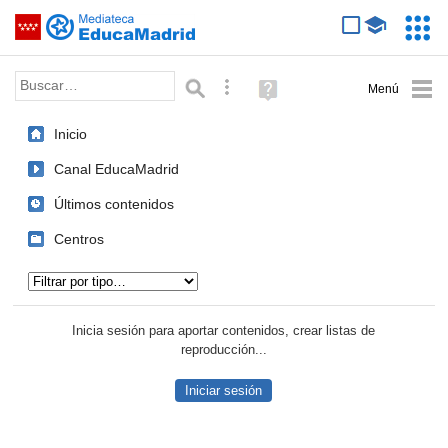
Mediateca de EducaMadrid
Saltar navegación
Servic
Educa
Palabra o frase:
Búsqueda avanzada
Ayuda
(en
ventana
Inicio
nueva)
Canal EducaMadrid
Últimos contenidos
Centros
Tipo de contenido:
Inicia sesión para aportar contenidos, crear listas de
reproducción...
Iniciar sesión