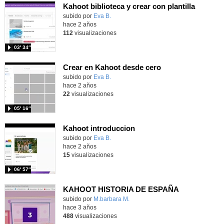
Kahoot biblioteca y crear con plantilla
subido por
Eva B.
-
hace 2 años
112
visualizaciones
03′ 34″
Crear en Kahoot desde cero
subido por
Eva B.
-
hace 2 años
22
visualizaciones
05′ 16″
Kahoot introduccion
subido por
Eva B.
-
hace 2 años
15
visualizaciones
06′ 57″
KAHOOT HISTORIA DE ESPAÑA
Contenido educativo.
subido por
M.barbara M.
-
hace 3 años
488
visualizaciones