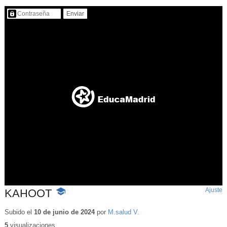
Contenido protegido…
Ajuste
d
KAHOOT
-
p
Contenido
educativo
Subido el
10 de junio de 2024
por
M.salud V.
5
visualizaciones