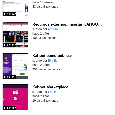
hace 10 meses
43
visualizaciones
11′ 14″
Recursos externos: insertar KAHOOT! en el aula virtual
subido por
Andrea C.
-
hace 2 años
146
visualizaciones
00′ 43″
Kahoot como publicar
subido por
Eva B.
-
hace 2 años
251
visualizaciones
01′ 44″
Kahoot Marketplace
subido por
Eva B.
-
hace 2 años
10
visualizaciones
01′ 22″