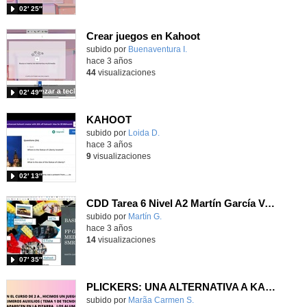
02′ 25″
Crear juegos en Kahoot
subido por
Buenaventura I.
-
hace 3 años
44
visualizaciones
02′ 49″
KAHOOT
Contenido educativo.
subido por
Loida D.
-
hace 3 años
9
visualizaciones
02′ 13″
CDD Tarea 6 Nivel A2 Martín García Valle
subido por
Martín G.
-
hace 3 años
14
visualizaciones
07′ 35″
PLICKERS: UNA ALTERNATIVA A KAHOOT
Contenido educativo.
subido por
Marã­a Carmen S.
-