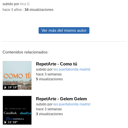
Contenido educativo.
subido por
Ana G.
-
hace 3 años
-
34
visualizaciones
Ver más del mismo autor
Contenidos relacionados:
RepetArte - Como tú
subido por
ies puertabonita madrid
-
hace 3 semanas
5
visualizaciones
19′ 19″
RepetArte - Gelem Gelem
subido por
ies puertabonita madrid
-
hace 3 semanas
3
visualizaciones
11′ 33″