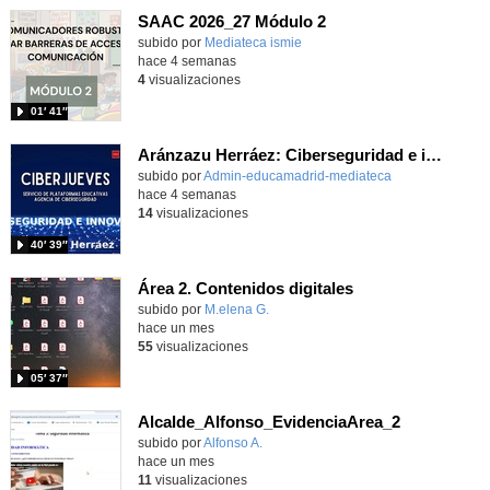
SAAC 2026_27 Módulo 2
subido por
Mediateca ismie
-
hace 4 semanas
4
visualizaciones
01′ 41″
Aránzazu Herráez: Ciberseguridad e innovación: Protegiendo y transformando la vida digital
subido por
Admin-educamadrid-mediateca
-
hace 4 semanas
14
visualizaciones
40′ 39″
Área 2. Contenidos digitales
Contenido educativo.
subido por
M.elena G.
-
hace un mes
55
visualizaciones
05′ 37″
Alcalde_Alfonso_EvidenciaArea_2
Contenido educativo.
subido por
Alfonso A.
-
hace un mes
11
visualizaciones