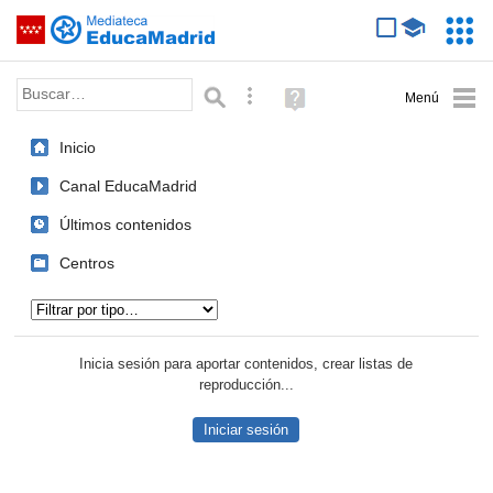
Mediateca de EducaMadrid
Saltar navegación
Servic
Educa
Palabra o frase:
Búsqueda avanzada
Ayuda
(en
ventana
Inicio
nueva)
Canal EducaMadrid
Últimos contenidos
Centros
Tipo de contenido:
Inicia sesión para aportar contenidos, crear listas de
reproducción...
Iniciar sesión