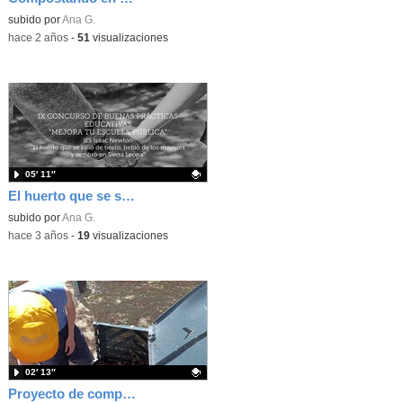
Contenido educativo.
subido por
Ana G.
-
hace 2 años
-
51
visualizaciones
05′ 11″
El huerto que se salió del tiesto
Contenido educativo.
subido por
Ana G.
-
hace 3 años
-
19
visualizaciones
02′ 13″
Proyecto de compostaje "Compost-Diver"