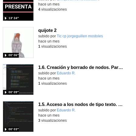
hace un mes
4
visualizaciones
13′ 24″
quijote 2
subido por
Tic cp jorgeguillen mostoles
-
hace un mes
1
visualizaciones
00′ 06″
1.6. Creación y borrado de nodos. Parte 2.
Contenido educativo.
subido por
Eduardo R.
-
hace un mes
1
visualizaciones
00′ 09″
1.5. Acceso a los nodos de tipo texto. Parte 2.
Contenido educativo.
subido por
Eduardo R.
-
hace un mes
3
visualizaciones
00′ 03″