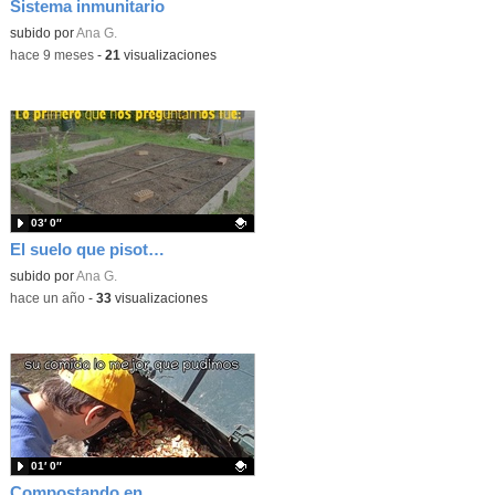
Sistema inmunitario
Contenido educativo.
subido por
Ana G.
-
hace 9 meses
-
21
visualizaciones
03′ 0″
El suelo que pisoteamos (VIII Concurso Huertos Escolares)
Contenido educativo.
subido por
Ana G.
-
hace un año
-
33
visualizaciones
01′ 0″
Compostando en el IES Isaac Newton curso 2023/24