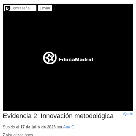
Contenido protegido…
Ajuste
d
Evidencia 2: Innovación metodológica
p
Subido el
17 de julio de 2023
por
Ana G.
7
visualizaciones