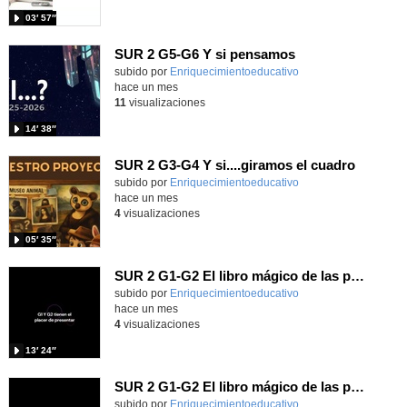
03′ 57″
SUR 2 G5-G6 Y si pensamos
Contenido educativo.
subido por
Enriquecimientoeducativo
-
hace un mes
11
visualizaciones
14′ 38″
SUR 2 G3-G4 Y si....giramos el cuadro
Contenido educativo.
subido por
Enriquecimientoeducativo
-
hace un mes
4
visualizaciones
05′ 35″
SUR 2 G1-G2 El libro mágico de las preguntas imposibles.
Contenido educativo.
subido por
Enriquecimientoeducativo
-
hace un mes
4
visualizaciones
13′ 24″
SUR 2 G1-G2 El libro mágico de las preguntas imposibles.
Contenido educativo.
subido por
Enriquecimientoeducativo
-