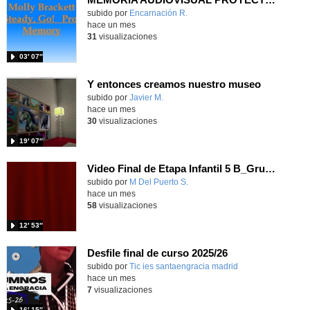
Contenido educativo.
subido por
Encarnación R.
-
hace un mes
31
visualizaciones
03′ 07″
Y entonces creamos nuestro museo
subido por
Javier M.
-
hace un mes
30
visualizaciones
19′ 07″
Video Final de Etapa Infantil 5 B_Grupo de los Búhos
Contenido educativo.
subido por
M Del Puerto S.
-
hace un mes
58
visualizaciones
12′ 53″
Desfile final de curso 2025/26
subido por
Tic ies santaengracia madrid
-
hace un mes
7
visualizaciones
16′ 15″