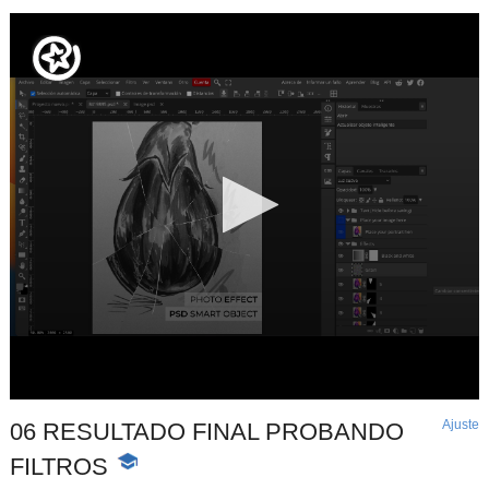
Ajuste
d
06 RESULTADO FINAL PROBANDO
p
FILTROS
-
Contenido