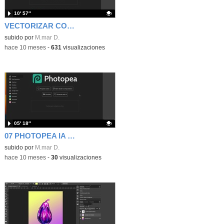
10′ 57″
VECTORIZAR CON VECTORPEA Y PHOTOPEA
Contenido educativo.
subido por
M.mar D.
-
hace 10 meses
-
631
visualizaciones
05′ 18″
07 PHOTOPEA IA PLANTILLAS Y TAMPÓN DE CLONAR
Contenido educativo.
subido por
M.mar D.
-
hace 10 meses
-
30
visualizaciones