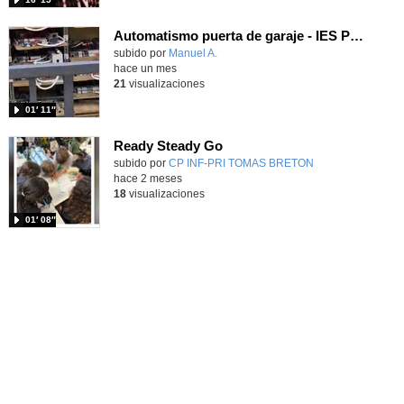
Automatismo puerta de garaje - IES Pacifico
Contenido educativo.
subido por
Manuel A.
-
hace un mes
21
visualizaciones
01′ 11″
Ready Steady Go
Contenido educativo.
subido por
CP INF-PRI TOMAS BRETON
-
hace 2 meses
18
visualizaciones
01′ 08″