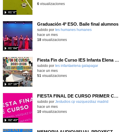
6
visualizaciones
01′ 0″
Graduación 4º ESO. Baile final alumnos
subido por
Ies humanes humanes
-
hace un mes
18
visualizaciones
01′ 04″
Fiesta Fin de Curso IES Infanta Elena 2025-2026
subido por
Ies infantaelena galapagar
-
hace un mes
51
visualizaciones
07′ 10″
FIESTA FINAL DE CURSO PRIMER CICLO DE INFANTIL 2026
Contenido educativo.
subido por
Jestudios cp vazquezdiaz madrid
-
hace un mes
10
visualizaciones
02′ 43″
MEMORIA AUDIOVISUAL PROYECTO READY, STEADY, GO CEIP LA LATINA