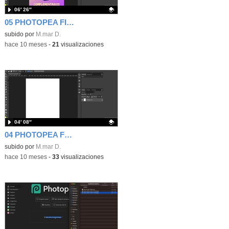
06′ 26″
05 PHOTOPEA FILTROS Y EFECTOS CON FREEPIK
Contenido educativo.
subido por
M.mar D.
-
hace 10 meses
-
21
visualizaciones
04′ 08″
04 PHOTOPEA FONDO DEGRADADO Y TEXTO
Contenido educativo.
subido por
M.mar D.
-
hace 10 meses
-
33
visualizaciones