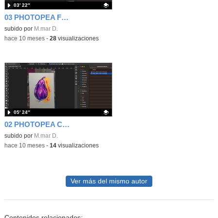
03′ 22″
03 PHOTOPEA FONDO TRANSPARENTE
Contenido educativo.
subido por
M.mar D.
-
hace 10 meses
-
28
visualizaciones
05′ 24″
02 PHOTOPEA COLOR FONDO
- Contenido educativo
Contenido educativo.
subido por
M.mar D.
-
hace 10 meses
-
14
visualizaciones
Ver más del mismo autor
Contenidos relacionados: