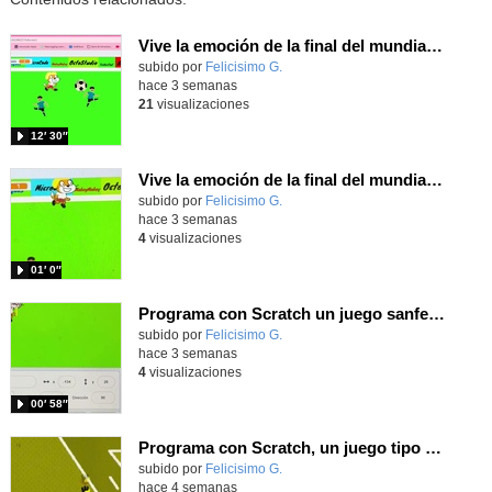
Vive la emoción de la final del mundial programando con Scratch, un juego de toques y esquivar contrarios
Contenido educativo.
subido por
Felicisimo G.
-
hace 3 semanas
21
visualizaciones
12′ 30″
Vive la emoción de la final del mundial 2026, programando con Scratch un juego de toques.
Contenido educativo.
subido por
Felicisimo G.
-
hace 3 semanas
4
visualizaciones
01′ 0″
Programa con Scratch un juego sanferminero con Mikel Merino evitando toros y dando toques al balón.
Contenido educativo.
subido por
Felicisimo G.
-
hace 3 semanas
4
visualizaciones
00′ 58″
Programa con Scratch, un juego tipo frontón para vivir los cuartos de final contra Bélgica
Contenido educativo.
subido por
Felicisimo G.
-
hace 4 semanas