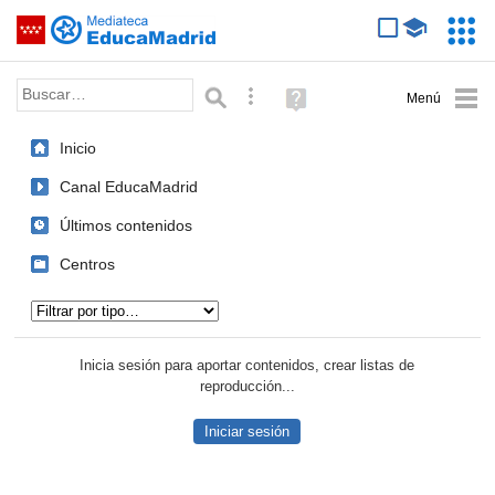
Mediateca de EducaMadrid
Saltar navegación
Servic
Educa
Palabra o frase:
Búsqueda avanzada
Ayuda
(en
ventana
Inicio
nueva)
Canal EducaMadrid
Últimos contenidos
Centros
Tipo de contenido:
Inicia sesión para aportar contenidos, crear listas de
reproducción...
Iniciar sesión