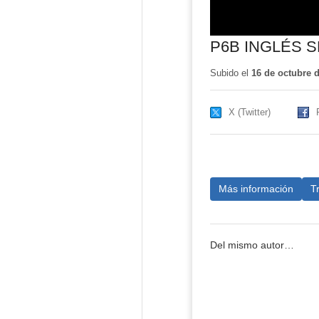
P6B INGLÉS S
Subido el
16 de octubre 
X (Twitter)
Más información
T
Del mismo autor…