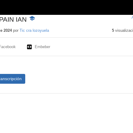
PAIN IAN
-
Contenido
educativo
de 2024
por
Tic cra lozoyuela
5
visualizac
Facebook
Embeber
ranscripción