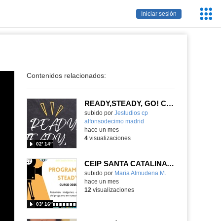
Servic
Iniciar sesión
Educa
Contenidos relacionados:
READY,STEADY, GO! CEIP ALFONSO X EL SABIO
Contenido educativo.
subido por
Jestudios cp
alfonsodecimo madrid
-
hace un mes
4
visualizaciones
02′ 14″
CEIP SANTA CATALINA PROGRAMA READY, STEADY, GO! 2025-26
Contenido educativo.
subido por
Maria Almudena M.
-
hace un mes
12
visualizaciones
03′ 16″