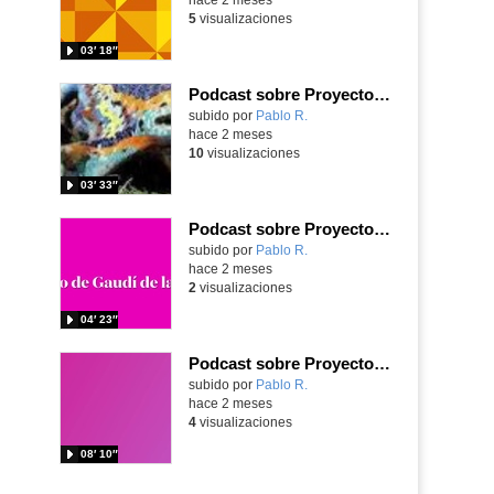
5
visualizaciones
03′ 18″
Podcast sobre Proyecto eTwinning Antoni Gaudí nº 4 (en castellano)
Contenido educativo.
subido por
Pablo R.
-
hace 2 meses
10
visualizaciones
03′ 33″
Podcast sobre Proyecto eTwinning Antoni Gaudí nº 3 (en castellano)
Contenido educativo.
subido por
Pablo R.
-
hace 2 meses
2
visualizaciones
04′ 23″
Podcast sobre Proyecto eTwinning Antoni Gaudí nº 2 (en castellano)
Contenido educativo.
subido por
Pablo R.
-
hace 2 meses
4
visualizaciones
08′ 10″