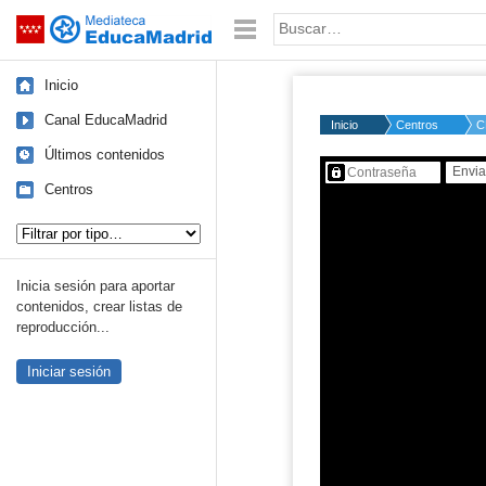
Mediateca de EducaMadrid
Saltar navegación
Palabra o frase:
Inicio
Canal EducaMadrid
Inicio
Centros
C
Últimos contenidos
Contenido protegido…
Centros
Tipo de contenido:
Inicia sesión para aportar
contenidos, crear listas de
reproducción...
Iniciar sesión