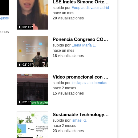
LSE Inglés Simone Ortega
Contenido educativo.
subido por
Eoep auditivas madrid
-
hace un mes
Ajuste
de
20
visualizaciones
pantalla
00′ 19″
iones
Ponencia Congreso COCENFE 26.01.23
Contenido educativo.
subido por
Elena María L.
-
hace un mes
18
visualizaciones
02′ 04″
Video promocional con subtítulos en inglés
Contenido educativo.
subido por
Ies lapaz alcobendas
-
hace 2 meses
15
visualizaciones
02′ 0″
Sustainable Technology 3rd ESO
Contenido educativo.
subido por
Ismael G.
-
hace 2 meses
23
visualizaciones