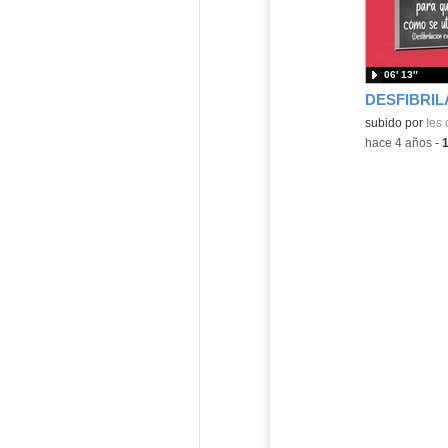
06′ 13″
Contenido educ
subido por
Ies
-
hace 4 años
-