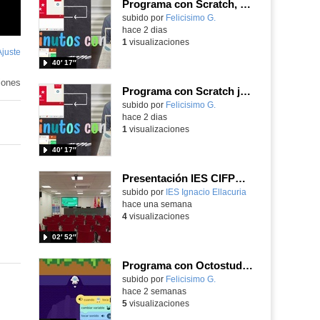
Programa con Scratch, 8 diferentes juegos para vivir la emoción de los partidos de España en el mundial 2026
Contenido educativo.
subido por
Felicisimo G.
-
hace 2 dias
1
visualizaciones
Ajuste
de
40′ 17″
pantalla
iones
Programa con Scratch juegos con los partidos del mundial 2026 ganados por España
Contenido educativo.
subido por
Felicisimo G.
-
hace 2 dias
1
visualizaciones
40′ 17″
Presentación IES CIFPD Ignacio Ellacuría
Contenido educativo.
subido por
IES Ignacio Ellacuria
-
hace una semana
4
visualizaciones
02′ 52″
Programa con Octostudio, un juego moviendo la tablet para ganar con España, el mundial 2026
Contenido educativo.
subido por
Felicisimo G.
-
hace 2 semanas
5
visualizaciones