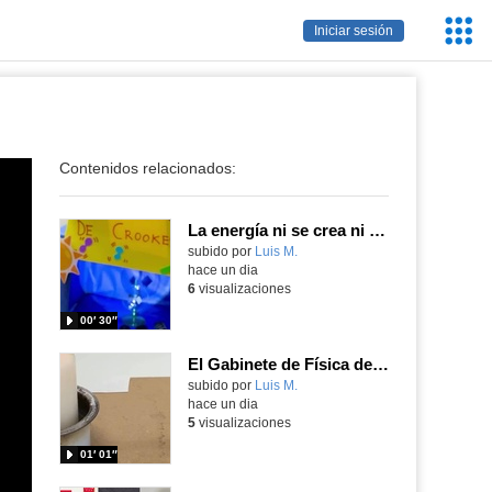
Servic
Iniciar sesión
Educa
Contenidos relacionados:
La energía ni se crea ni se destruye... ¡se experimenta! El Tierno en la Feria Madrid es Ciencia 2026
Contenido educativo.
subido por
Luis M.
-
hace un dia
6
visualizaciones
00′ 30″
El Gabinete de Física del IES Enrique Tierno Galván de Parla (Curso 25-26)
Contenido educativo.
subido por
Luis M.
-
hace un dia
5
visualizaciones
01′ 01″