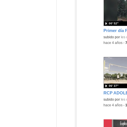
00′ 52″
Contenido educ
subido por
Ies
-
hace 4 años
-
06′ 37″
Contenido educ
subido por
Ies
-
hace 4 años
-