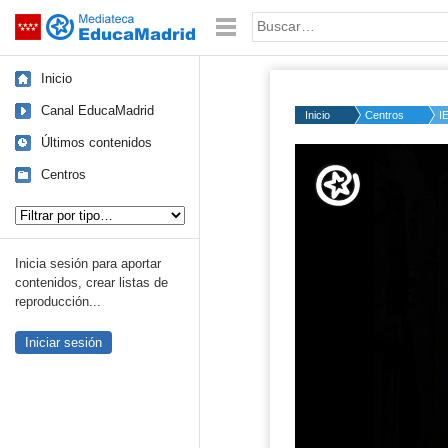
Mediateca de EducaMadrid
Saltar navegación
Palabra o frase:
Inicio
Canal EducaMadrid
Inicio
Centros
I
Últimos contenidos
Volume
50%
Centros
Tipo de contenido:
Inicia sesión para aportar
contenidos, crear listas de
reproducción...
Iniciar sesión