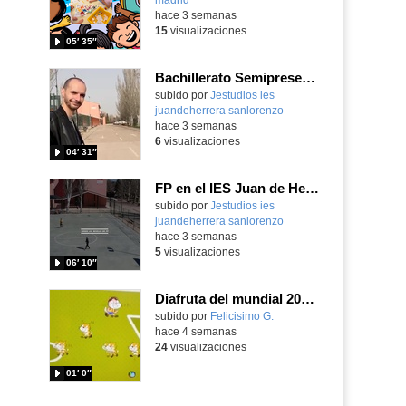
hace 3 semanas
15
visualizaciones
05′ 35″
Bachillerato Semipresencial en el IES Juan de Herrera
subido por
Jestudios ies
juandeherrera sanlorenzo
-
hace 3 semanas
6
visualizaciones
04′ 31″
FP en el IES Juan de Herrera
Contenido educativo.
subido por
Jestudios ies
juandeherrera sanlorenzo
-
hace 3 semanas
5
visualizaciones
06′ 10″
Diafruta del mundial 2026, programando con Scratch un juego de regates para el partido España contra Portugal
Contenido educativo.
subido por
Felicisimo G.
-
hace 4 semanas
24
visualizaciones
01′ 0″