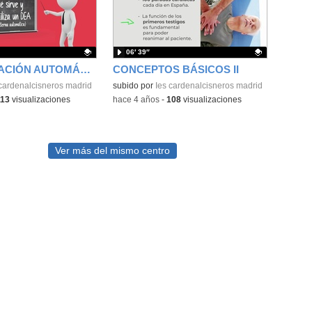
06′ 39″
DESFIBRILACIÓN AUTOMÁTICA
CONCEPTOS BÁSICOS II
ativo.
 cardenalcisneros madrid
Contenido educativo.
subido por
Ies cardenalcisneros madrid
113
visualizaciones
-
hace 4 años
-
108
visualizaciones
Ver más del mismo centro