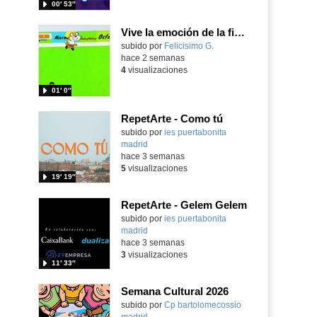
00′ 53″
Vive la emoción de la final del mundial 2026, programando con Scratch un juego de toques.
Contenido educativo.
subido por
Felicisimo G.
-
hace 2 semanas
4
visualizaciones
01′ 0″
RepetArte - Como tú
subido por
ies puertabonita
madrid
-
hace 3 semanas
5
visualizaciones
19′ 19″
RepetArte - Gelem Gelem
subido por
ies puertabonita
madrid
-
hace 3 semanas
3
visualizaciones
11′ 33″
Semana Cultural 2026
Contenido educativo.
subido por
Cp bartolomecossio
madrid
-