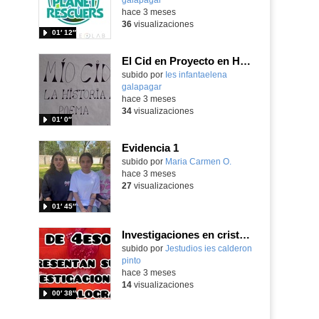
hace 3 meses
36
visualizaciones
01′ 12″
El Cid en Proyecto en Historia y Patrimonio Cultural
subido por
Ies infantaelena
galapagar
-
hace 3 meses
34
visualizaciones
01′ 0″
Evidencia 1
Contenido educativo.
subido por
Maria Carmen O.
-
hace 3 meses
27
visualizaciones
01′ 45″
Investigaciones en cristalografía en 4ºESO (optativa de laboratorio)
Contenido educativo.
subido por
Jestudios ies calderon
pinto
-
hace 3 meses
14
visualizaciones
00′ 38″