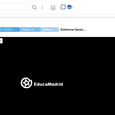
Búsqueda avanzada
Ayuda
(en
ventana
nueva)
ES JOSÉ LUIS SAMPED...
Beatriz V.
Vídeos
Evidencia Optativa -...