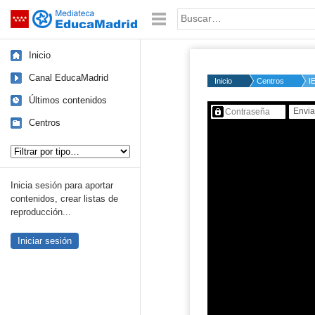
Mediateca de EducaMadrid
Saltar navegación
Palabra o frase:
Inicio
Canal EducaMadrid
Inicio
Centros
I
Últimos contenidos
Contenido protegido…
Centros
Tipo de contenido:
Inicia sesión para aportar
contenidos, crear listas de
reproducción...
Iniciar sesión