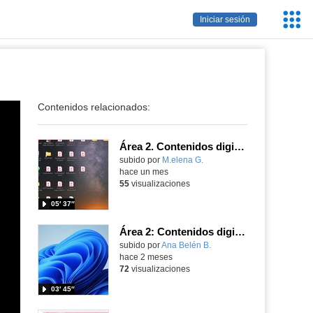
Servic
Iniciar sesión
Educa
Contenidos relacionados:
Área 2. Contenidos digitales
Contenido educativo.
subido por
M.elena G.
-
hace un mes
55
visualizaciones
05′ 37″
Área 2: Contenidos digitales
Contenido educativo.
subido por
Ana Belén B.
-
hace 2 meses
72
visualizaciones
03′ 45″