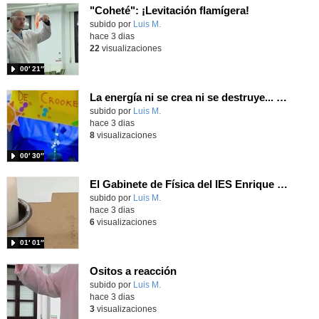
"Coheté": ¡Levitación flamígera!
Contenido educativo.
subido por
Luis M.
-
hace 3 dias
22
visualizaciones
00′ 21″
La energía ni se crea ni se destruye... ¡se experimenta! El Tierno en la Feria Madrid es Ciencia 2026
Contenido educativo.
subido por
Luis M.
-
hace 3 dias
8
visualizaciones
00′ 30″
El Gabinete de Física del IES Enrique Tierno Galván de Parla (Curso 25-26)
Contenido educativo.
subido por
Luis M.
-
hace 3 dias
6
visualizaciones
01′ 01″
Ositos a reacción
Contenido educativo.
subido por
Luis M.
-
hace 3 dias
3
visualizaciones