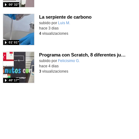
00′ 32″
La serpiente de carbono
Contenido educativo.
subido por
Luis M.
-
hace 3 dias
4
visualizaciones
01′ 01″
Programa con Scratch, 8 diferentes juegos para vivir la emoción de los partidos de España en el mundial 2026
Contenido educativo.
subido por
Felicisimo G.
-
hace 4 dias
3
visualizaciones
40′ 17″