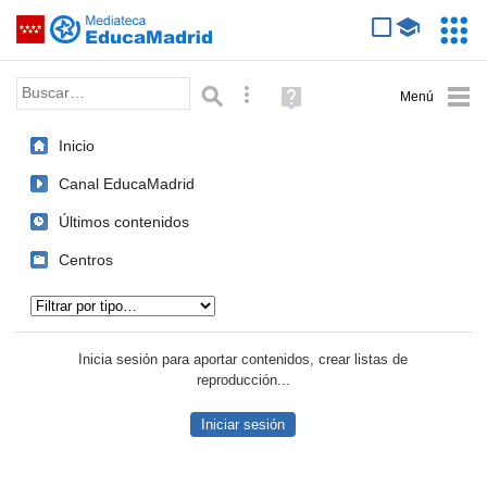
Mediateca de EducaMadrid
Saltar navegación
Servic
Educa
Palabra o frase:
Búsqueda avanzada
Ayuda
(en
ventana
Inicio
nueva)
Canal EducaMadrid
Últimos contenidos
Centros
Tipo de contenido:
Inicia sesión para aportar contenidos, crear listas de
reproducción...
Iniciar sesión