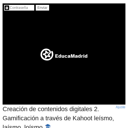
Contenido protegido…
Ajuste
d
Creación de contenidos digitales 2.
p
Gamificación a través de Kahoot leísmo,
laísmo, loísmo
-