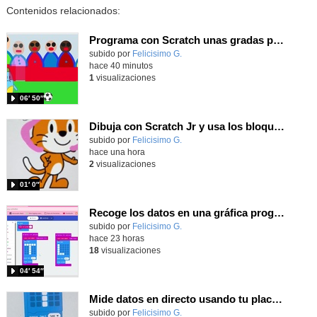
Contenidos relacionados:
Programa con Scratch unas gradas para que produzca el efecto de desplazamiento.
Contenido educativo.
subido por
Felicisimo G.
-
hace 40 minutos
1
visualizaciones
06′ 50″
Dibuja con Scratch Jr y usa los bloques de aparecer/desparecer para hacer animaciones
Contenido educativo.
subido por
Felicisimo G.
-
hace una hora
2
visualizaciones
01′ 0″
Recoge los datos en una gráfica programando tu placa microbit con MakeCode y conoce la Tª y nivel de luz en este eclipse
Contenido educativo.
subido por
Felicisimo G.
-
hace 23 horas
18
visualizaciones
04′ 54″
Mide datos en directo usando tu placa microbit y programando con MakeCode dos placas conectadas por radio
Contenido educativo.
subido por
Felicisimo G.
-