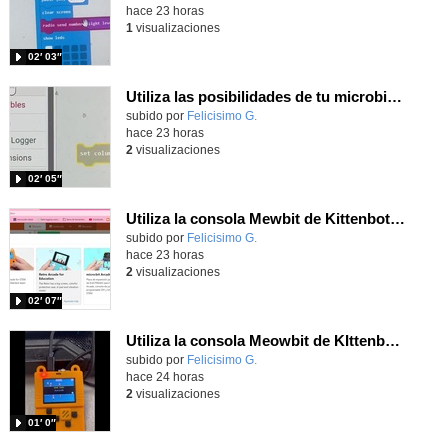
hace 23 horas
1
visualizaciones
02′ 03″
Utiliza las posibilidades de tu microbit programando com MakeCode para medir temperatura y nivel de luz con Datalogger
Contenido educativo.
subido por
Felicisimo G.
-
hace 23 horas
2
visualizaciones
02′ 05″
Utiliza la consola Mewbit de Kittenbot para llevar tus juegos arcade de MakeCode a tu mano
Contenido educativo.
subido por
Felicisimo G.
-
hace 23 horas
2
visualizaciones
02′ 07″
Utiliza la consola Meowbit de KIttenbot para jugar con tus programas MakeCode Arcade
Contenido educativo.
subido por
Felicisimo G.
-
hace 24 horas
2
visualizaciones
01′ 0″