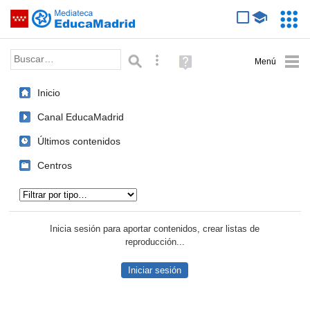
Mediateca de EducaMadrid
Saltar navegación
Servic
Educa
Palabra o frase:
Búsqueda avanzada
Ayuda
(en
ventana
Inicio
nueva)
Canal EducaMadrid
Últimos contenidos
Centros
Tipo de contenido:
Inicia sesión para aportar contenidos, crear listas de
reproducción...
Iniciar sesión