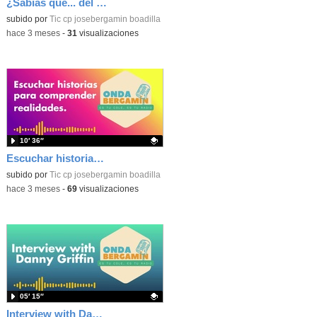
¿Sabías qué... del universo?
Contenido educativo.
subido por
Tic cp josebergamin boadilla
-
hace 3 meses
-
31
visualizaciones
10′ 36″
Escuchar historias para comprender realidades
Contenido educativo.
subido por
Tic cp josebergamin boadilla
-
hace 3 meses
-
69
visualizaciones
05′ 15″
Interview with Danny Griffin