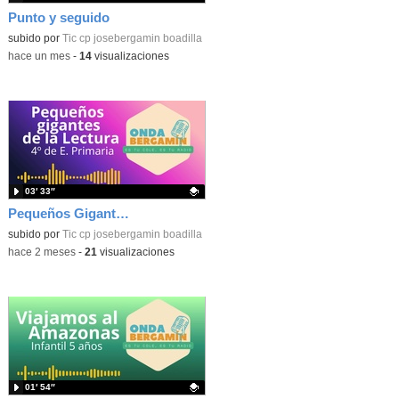
Punto y seguido
Contenido educativo.
subido por
Tic cp josebergamin boadilla
-
hace un mes
-
14
visualizaciones
03′ 33″
Pequeños Gigantes de la Lectura
Contenido educativo.
subido por
Tic cp josebergamin boadilla
-
hace 2 meses
-
21
visualizaciones
01′ 54″