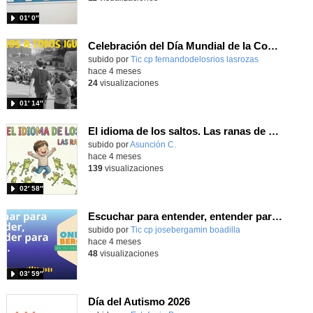
01′ 0″
Celebración del Día Mundial de la Concienciación del Autismo 2026_CEIP FDLR_Las Rozas
Contenido educativo.
subido por
Tic cp fernandodelosrios lasrozas
-
hace 4 meses
24
visualizaciones
01′ 14″
El idioma de los saltos. Las ranas de Elías.
Contenido educativo.
subido por
Asunción C.
-
hace 4 meses
139
visualizaciones
02′ 58″
Escuchar para entender, entender para incluir (Día del Autismo 2026)
Contenido educativo.
subido por
Tic cp josebergamin boadilla
-
hace 4 meses
48
visualizaciones
03′ 59″
Día del Autismo 2026