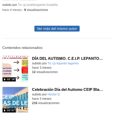
Contenido educativo.
subido por
Tic cp josebergamin boadilla
-
hace 4 meses
-
9
visualizaciones
Ver más del mismo autor
Contenidos relacionados:
DÍA DEL AUTISMO. C.E.I.P. LEPANTO (Leganés)
Contenido educativo.
subido por
Tic cp lepanto leganes
-
hace 3 meses
12
visualizaciones
02′ 18″
Celebración Día del Autismo CEIP Blas de Lezo
subido por
Hector D.
-
hace 3 meses
216
visualizaciones
03′ 57″