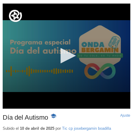
Ajuste
d
Día del Autismo
-
p
Contenido
educativo
Subido el
10 de abril de 2025
por
Tic cp josebergamin boadilla