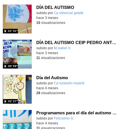
DÍA DEL AUTISMO
Contenido educativo.
subido por
Cp elbercial getafe
-
hace 3 meses
10
visualizaciones
01′ 31″
DÍA DEL AUTISMO CEIP PEDRO ANTONIO DE ALARCÓN
Contenido educativo.
subido por
M.isabel V.
-
hace 3 meses
11
visualizaciones
00′ 59″
Día del Autismo
Contenido educativo.
subido por
Cp luisbello madrid
-
hace 4 meses
28
visualizaciones
02′ 27″
Programamos para el día del autismo con Scratch Jr en segundo
Contenido educativo.
subido por
Felicisimo G.
-
hace 4 meses
11
visualizaciones