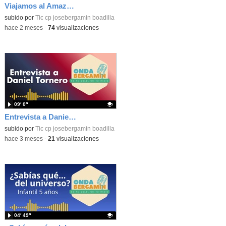
Viajamos al Amazonas
Contenido educativo.
subido por
Tic cp josebergamin boadilla
-
hace 2 meses
-
74
visualizaciones
09′ 0″
Entrevista a Daniel Tornero
Contenido educativo.
subido por
Tic cp josebergamin boadilla
-
hace 3 meses
-
21
visualizaciones
04′ 49″