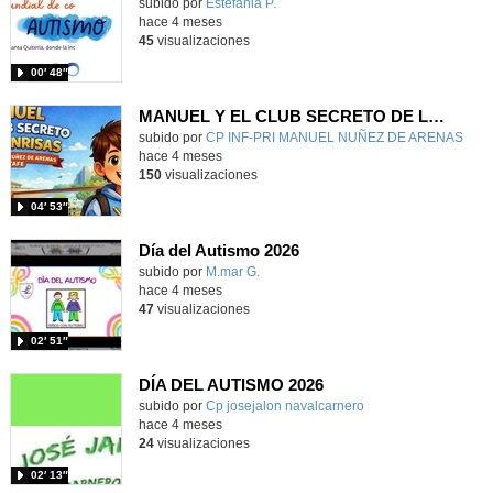
Contenido educativo.
subido por
Estefania P.
-
hace 4 meses
45
visualizaciones
00′ 48″
MANUEL Y EL CLUB SECRETO DE LAS SONRISAS
Contenido educativo.
subido por
CP INF-PRI MANUEL NUÑEZ DE ARENAS
-
hace 4 meses
150
visualizaciones
04′ 53″
Día del Autismo 2026
Contenido educativo.
subido por
M.mar G.
-
hace 4 meses
47
visualizaciones
02′ 51″
DÍA DEL AUTISMO 2026
Contenido educativo.
subido por
Cp josejalon navalcarnero
-
hace 4 meses
24
visualizaciones
02′ 13″