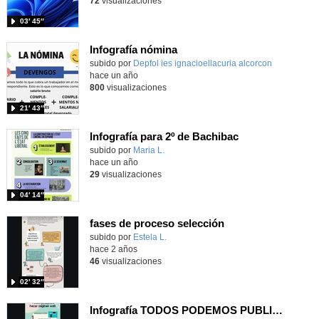
72
visualizaciones
03′ 45″
Infografía nómina
Contenido educativo.
subido por
Depfol ies ignacioellacuria alcorcon
-
hace un año
800
visualizaciones
21′ 43″
Infografía para 2º de Bachibac
Contenido educativo.
subido por
Maria L.
-
hace un año
29
visualizaciones
04′ 14″
fases de proceso selección
Contenido educativo.
subido por
Estela L.
-
hace 2 años
46
visualizaciones
02′ 32″
Infografía TODOS PODEMOS PUBLICAR EN INTERNET