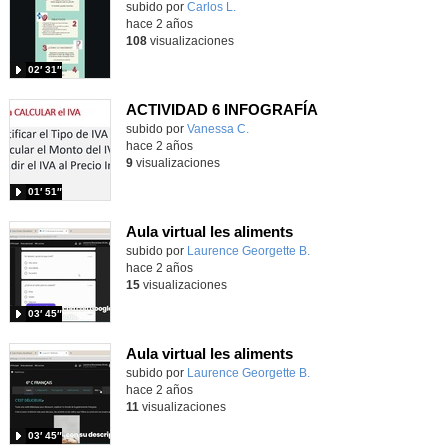
Contenido educativo.
subido por
Carlos L.
-
hace 2 años
108
visualizaciones
02′ 31″
ACTIVIDAD 6 INFOGRAFÍA
Contenido educativo.
subido por
Vanessa C.
-
hace 2 años
9
visualizaciones
01′ 51″
Aula virtual les aliments
Contenido educativo.
subido por
Laurence Georgette B.
-
hace 2 años
15
visualizaciones
03′ 45″
Aula virtual les aliments
Contenido educativo.
subido por
Laurence Georgette B.
-
hace 2 años
11
visualizaciones
03′ 45″