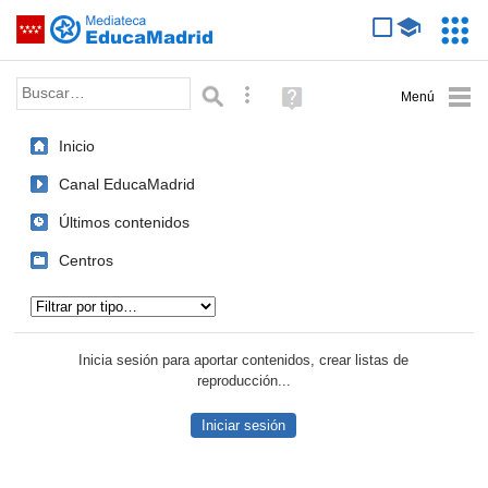
Mediateca de EducaMadrid
Saltar navegación
Servic
Educa
Palabra o frase:
Búsqueda avanzada
Ayuda
(en
ventana
Inicio
nueva)
Canal EducaMadrid
Últimos contenidos
Centros
Tipo de contenido:
Inicia sesión para aportar contenidos, crear listas de
reproducción...
Iniciar sesión