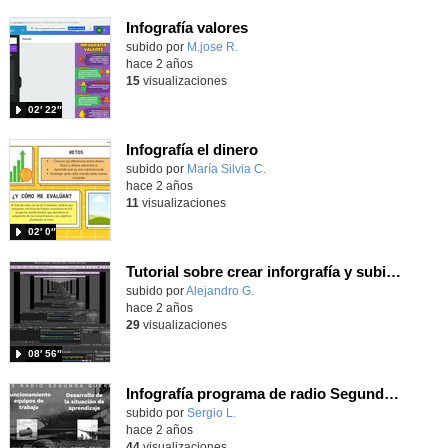
Infografía valores
Contenido educativo.
subido por
M.jose R.
-
hace 2 años
15
visualizaciones
02′ 22″
Infografía el dinero
Contenido educativo.
subido por
María Silvia C.
-
hace 2 años
11
visualizaciones
02′ 0″
Tutorial sobre crear inforgrafía y subir a Mediateca
subido por
Alejandro G.
-
hace 2 años
29
visualizaciones
08′ 56″
Infografía programa de radio Segunda Guerra Mundial
Contenido educativo.
subido por
Sergio L.
-
hace 2 años
44
visualizaciones