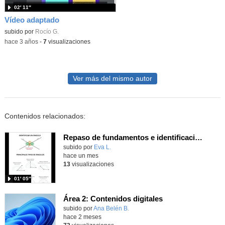
02′ 11″
Vídeo adaptado
subido por
Rocío G.
-
hace 3 años
-
7
visualizaciones
Ver más del mismo autor
Contenidos relacionados:
Repaso de fundamentos e identificación de ángulos
Contenido educativo.
subido por
Eva L.
-
hace un mes
13
visualizaciones
01′ 05″
Área 2: Contenidos digitales
Contenido educativo.
subido por
Ana Belén B.
-
hace 2 meses