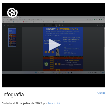
Ajuste
d
Infografía
p
Subido el
8 de julio de 2023
por
Rocío G.