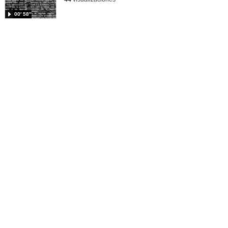
00′ 58″