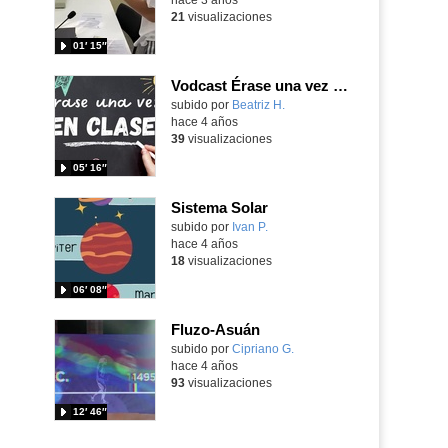
21
visualizaciones
01′ 15″
Vodcast Érase una vez en clase: Los refranes
Contenido educativo.
subido por
Beatriz H.
-
hace 4 años
39
visualizaciones
05′ 16″
Sistema Solar
Contenido educativo.
subido por
Ivan P.
-
hace 4 años
18
visualizaciones
06′ 08″
Fluzo-Asuán
Contenido educativo.
subido por
Cipriano G.
-
hace 4 años
93
visualizaciones
12′ 46″