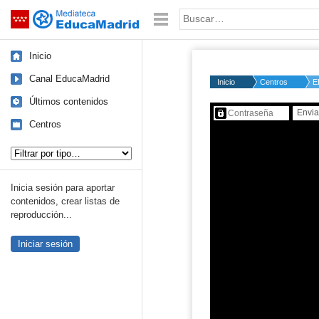
Mediateca de EducaMadrid
Saltar navegación
Palabra o frase:
Inicio
Canal EducaMadrid
Inicio
Centros
E
Últimos contenidos
Contenido protegido…
Centros
Tipo de contenido:
Inicia sesión para aportar
contenidos, crear listas de
reproducción...
Iniciar sesión