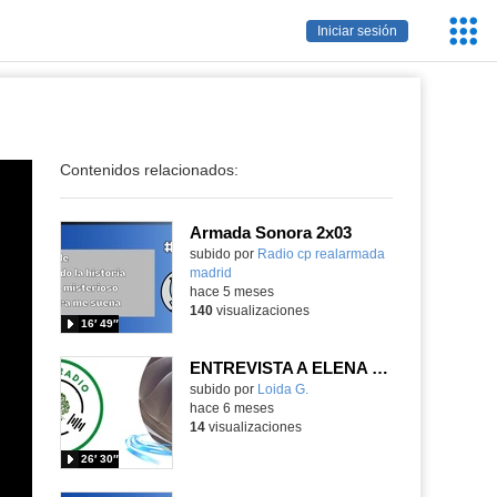
Servic
Iniciar sesión
Educa
Contenidos relacionados:
Armada Sonora 2x03
Contenido educativo.
subido por
Radio cp realarmada
madrid
-
hace 5 meses
140
visualizaciones
16′ 49″
ENTREVISTA A ELENA LLAVES auxiliar de vuelo
Contenido educativo.
subido por
Loida G.
-
hace 6 meses
14
visualizaciones
26′ 30″