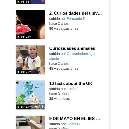
03′ 56″
2. Curiosidades del universo
Contenido educativo.
subido por
Fernando D.
-
hace 2 años
80
visualizaciones
05′ 24″
Curiosidades animales
subido por
Cp santodomingo
algete
-
hace 2 años
45
visualizaciones
04′ 38″
10 facts about the UK
Contenido educativo.
subido por
Lucía F.
-
hace 3 años
39
visualizaciones
02′ 40″
9 DE MAYO EN EL IES MIGUEL DELIBES
Contenido educativo.
subido por
Gema N.
-
hace 3 años