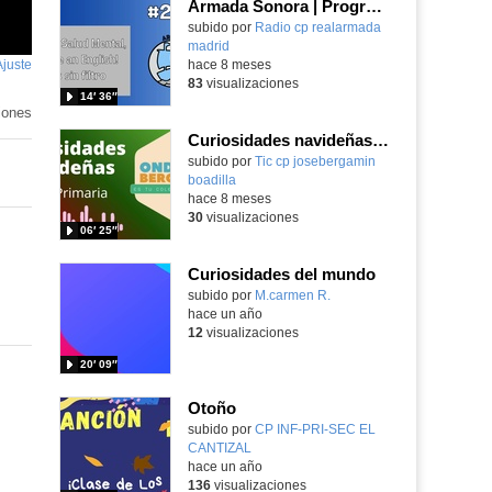
Armada Sonora | Programa 2x01
Contenido educativo.
subido por
Radio cp realarmada
madrid
-
Ajuste
de
hace 8 meses
83
visualizaciones
pantalla
14′ 36″
iones
Curiosidades navideñas (2º de E. Primaria)
Contenido educativo.
subido por
Tic cp josebergamin
boadilla
-
hace 8 meses
30
visualizaciones
06′ 25″
Curiosidades del mundo
Contenido educativo.
subido por
M.carmen R.
-
hace un año
12
visualizaciones
20′ 09″
Otoño
Contenido educativo.
subido por
CP INF-PRI-SEC EL
CANTIZAL
-
hace un año
136
visualizaciones