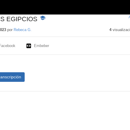
S EGIPCIOS
-
Contenido
educativo
2023
por
Rebeca G.
4
visualizac
Facebook
Embeber
ranscripción