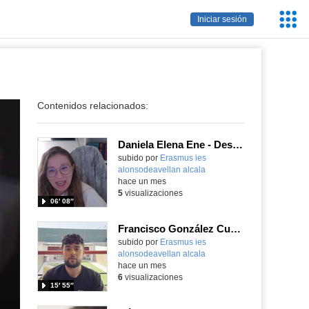
Servic
Iniciar sesión
Educa
Contenidos relacionados:
Daniela Elena Ene - Desarrollo de Aplicaciones Web - Reykjavik - Islandia 2026
subido por
Erasmus ies
alonsodeavellan alcala
-
hace un mes
5
visualizaciones
06′ 08″
Francisco González Cuellar - Desarrollo de Aplicaciones Multiplataforma - Zagreb - Croacia 2026
subido por
Erasmus ies
alonsodeavellan alcala
-
hace un mes
6
visualizaciones
15′ 55″