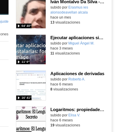
Iván Montalvo Da Silva - Desarrollo de Aplicaciones Multiplataforma - Zagreb - Croacia 2026
subido por
Erasmus ies
alonsodeavellan alcala
-
hace un mes
Ajuste
de
13
visualizaciones
04′ 40″
pantalla
iones
Ejecutar aplicaciones sin instalarlas: formato AppImage
subido por
Miguel Ángel M.
-
hace 3 meses
11
visualizaciones
11′ 0″
Aplicaciones de derivadas
Contenido educativo.
subido por
Roberto A.
-
hace 6 meses
8
visualizaciones
16′ 41″
Logaritmos: propiedades y aplicaciones
Contenido educativo.
subido por
Elisa V.
-
hace 6 meses
19
visualizaciones