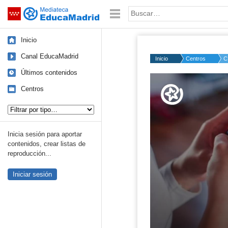
Mediateca de EducaMadrid
Saltar navegación
Palabra o frase:
Inicio
Canal EducaMadrid
Inicio
Centros
C
Últimos contenidos
Volume
50%
Centros
Tipo de contenido:
Inicia sesión para aportar
contenidos, crear listas de
reproducción...
Iniciar sesión