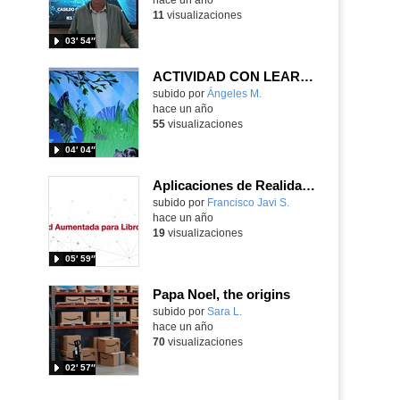
11
visualizaciones
03′ 54″
ACTIVIDAD CON LEARNINGML Y SCRATCH
Contenido educativo.
subido por
Ángeles M.
-
hace un año
55
visualizaciones
04′ 04″
Aplicaciones de Realidad Aumentada a libros ilustrados
Contenido educativo.
subido por
Francisco Javi S.
-
hace un año
19
visualizaciones
05′ 59″
Papa Noel, the origins
Contenido educativo.
subido por
Sara L.
-
hace un año
70
visualizaciones
02′ 57″