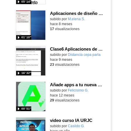
05′ 14″
Aplicaciones de diseño de MAX
Contenido educativo.
subido por
M.elena S.
-
hace 8 meses
17
visualizaciones
01′ 10″
Clase6 Aplicaciones de la Química
Contenido educativo.
subido por
Distancia cepa parla
-
hace 9 meses
23
visualizaciones
16′ 32″
Añade apps a tu nueva pantalla táctil Dahoa con Apkpure
Contenido educativo.
subido por
Felicisimo G.
-
hace 12 meses
29
visualizaciones
00′ 51″
video curso IA URJC
Contenido educativo.
subido por
Casildo G.
-
hace un año