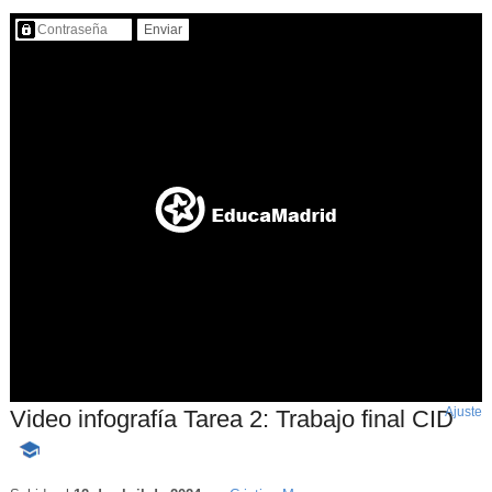
Contenido protegido…
Ajuste
d
Video infografía Tarea 2: Trabajo final CID
p
-
Contenido