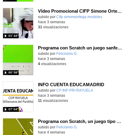
Vídeo Promocional CIFP Simone Ortega
Contenido educativo.
subido por
Cifp simoneortega mostoles
-
hace 3 semanas
31
visualizaciones
01′ 44″
Programa con Scratch un juego sanferminero con Mikel Merino evitando toros y dando toques al balón.
Contenido educativo.
subido por
Felicisimo G.
-
hace 3 semanas
4
visualizaciones
00′ 58″
INFO CUENTA EDUCAMADRID
subido por
CP INF-PRI RAYUELA
-
hace 3 semanas
11
visualizaciones
07′ 04″
Programa con Scratch, un juego tipo frontón para vivir los cuartos de final contra Bélgica
Contenido educativo.
subido por
Felicisimo G.
-
hace 4 semanas