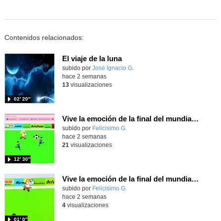
Contenidos relacionados:
El viaje de la luna
Contenido educativo.
subido por
José Ignacio G.
-
hace 2 semanas
13
visualizaciones
02′ 20″
Vive la emoción de la final del mundial programando con Scratch, un juego de toques y esquivar contrarios
Contenido educativo.
subido por
Felicisimo G.
-
hace 2 semanas
21
visualizaciones
12′ 30″
Vive la emoción de la final del mundial 2026, programando con Scratch un juego de toques.
Contenido educativo.
subido por
Felicisimo G.
-
hace 2 semanas
4
visualizaciones
01′ 0″