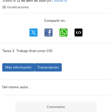
educativo
Subido el
12 de abril de 2024
por
Cristina M.
12
visualizaciones
Tarea 2: Trabajo final curso CID
Más información
Transcripción
Del mismo autor…
Comentarios