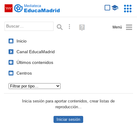
Mediateca de EducaMadrid
Saltar navegación
Servic
Educa
Palabra o frase:
Búsqueda avanzada
Ayuda
(en
ventana
Inicio
nueva)
Canal EducaMadrid
Últimos contenidos
Centros
Tipo de contenido:
Inicia sesión para aportar contenidos, crear listas de
reproducción...
Iniciar sesión