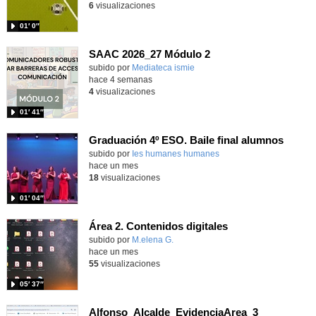
6
visualizaciones
01′ 0″
SAAC 2026_27 Módulo 2
subido por
Mediateca ismie
-
hace 4 semanas
4
visualizaciones
01′ 41″
Graduación 4º ESO. Baile final alumnos
subido por
Ies humanes humanes
-
hace un mes
18
visualizaciones
01′ 04″
Área 2. Contenidos digitales
Contenido educativo.
subido por
M.elena G.
-
hace un mes
55
visualizaciones
05′ 37″
Alfonso_Alcalde_EvidenciaArea_3