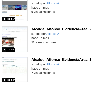
Contenido educativo.
subido por
Alfonso A.
-
hace un mes
9
visualizaciones
03′ 55″
Alcalde_Alfonso_EvidenciaArea_2
Contenido educativo.
subido por
Alfonso A.
-
hace un mes
11
visualizaciones
03′ 57″
Alcalde_Alfonso_EvidenciaArea_1
Contenido educativo.
subido por
Alfonso A.
-
hace un mes
7
visualizaciones
03′ 51″