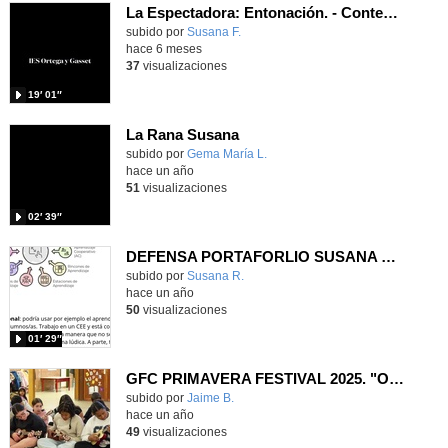
La Espectadora: Entonación. - Contenido educativo
Contenido educativo.
subido por
Susana F.
-
hace 6 meses
37
visualizaciones
19′ 01″
La Rana Susana
Contenido educativo.
subido por
Gema María L.
-
hace un año
51
visualizaciones
02′ 39″
DEFENSA PORTAFORLIO SUSANA REY SAZ
Contenido educativo.
subido por
Susana R.
-
hace un año
50
visualizaciones
01′ 29″
GFC PRIMAVERA FESTIVAL 2025. "OH SUSANA"-6º PRIMARIA
Contenido educativo.
subido por
Jaime B.
-
hace un año
49
visualizaciones