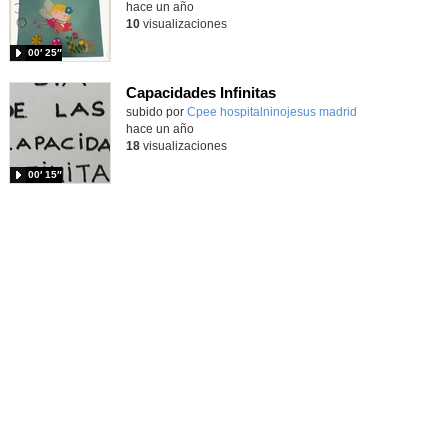
hace un año
10
visualizaciones
00′ 25″
Capacidades Infinitas
Contenido educativo.
subido por
Cpee hospitalninojesus madrid
-
hace un año
18
visualizaciones
00′ 15″