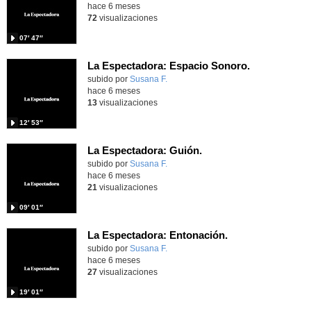
hace 6 meses
72
visualizaciones
07′ 47″
La Espectadora: Espacio Sonoro.
Contenido educativo.
subido por
Susana F.
-
hace 6 meses
13
visualizaciones
12′ 53″
La Espectadora: Guión.
Contenido educativo.
subido por
Susana F.
-
hace 6 meses
21
visualizaciones
09′ 01″
La Espectadora: Entonación.
Contenido educativo.
subido por
Susana F.
-
hace 6 meses
27
visualizaciones
19′ 01″