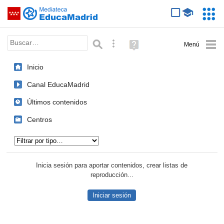
Mediateca de EducaMadrid
Saltar navegación
Servic
Educa
Palabra o frase:
Búsqueda avanzada
Ayuda
(en
ventana
Inicio
nueva)
Canal EducaMadrid
Últimos contenidos
Centros
Tipo de contenido:
Inicia sesión para aportar contenidos, crear listas de
reproducción...
Iniciar sesión