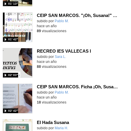
01′ 13″
CEIP SAN MARCOS. "¡Oh, Susana!" 5º curso. Melódica y láminas.
Contenido educativo.
subido por
Pablo M.
-
hace un año
89
visualizaciones
01′ 42″
RECREO IES VALLECAS I
Contenido educativo.
subido por
Sara L.
-
hace un año
88
visualizaciones
02′ 03″
CEIP SAN MARCOS. Ficha ¡Oh, Susana! 4º curso.
Contenido educativo.
subido por
Pablo M.
-
hace un año
18
visualizaciones
02′ 42″
El Hada Susana
Contenido educativo.
subido por
Maria H.
-