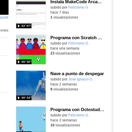
Instala MakeCode Arcade offline para programar grandes juegos sin necesidad de Internet
Contenido educativo.
subido por
Felicisimo G.
-
hace 7 dias
Ajuste
de
1
visualizaciones
pantalla
02′ 07″
iones
Programa con Scratch Jr una barrera que se desplaza para dar sensación de movimiento
Contenido educativo.
subido por
Felicisimo G.
-
hace una semana
23
visualizaciones
06′ 50″
Nave a punto de despegar
Contenido educativo.
subido por
José Ignacio G.
-
hace 2 semanas
9
visualizaciones
00′ 24″
Programa con Octostudio, un juego de 4 personajes ganando la copa del mundo saltando y esquivando rivales.
Contenido educativo.
subido por
Felicisimo G.
-
hace 2 semanas
10
visualizaciones