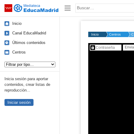
Mediateca de EducaMadrid
Saltar navegación
Palabra o frase:
Inicio
Canal EducaMadrid
Inicio
Centros
C
Últimos contenidos
Contenido protegido…
Centros
Tipo de contenido:
Inicia sesión para aportar
contenidos, crear listas de
reproducción...
Iniciar sesión