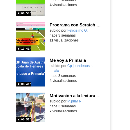
4
visualizaciones
00′ 58″
Programa con Scratch un juego para vivir la emoción de los centros desde la banda de España
Contenido educativo.
subido por
Felicisimo G.
-
hace 3 semanas
11
visualizaciones
13′ 41″
Me voy a Primaria
Contenido educativo.
subido por
Cp juandeaustria
alcala
-
hace 3 semanas
4
visualizaciones
03′ 41″
Motivación a la lectura Publidad realizada por alumnos
Contenido educativo.
subido por
M.pilar R.
-
hace 3 semanas
7
visualizaciones
00′ 57″