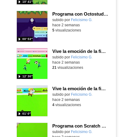
10′ 41″
Programa con Octostudio, un juego moviendo la tablet para ganar con España, el mundial 2026
Contenido educativo.
subido por
Felicisimo G.
-
hace 2 semanas
5
visualizaciones
00′ 53″
Vive la emoción de la final del mundial programando con Scratch, un juego de toques y esquivar contrarios
Contenido educativo.
subido por
Felicisimo G.
-
hace 2 semanas
21
visualizaciones
12′ 30″
Vive la emoción de la final del mundial 2026, programando con Scratch un juego de toques.
Contenido educativo.
subido por
Felicisimo G.
-
hace 2 semanas
4
visualizaciones
01′ 0″
Programa con Scratch un juego sanferminero con Mikel Merino evitando toros y dando toques al balón.
Contenido educativo.
subido por
Felicisimo G.
-
hace 2 semanas