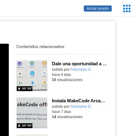
Servic
Iniciar sesión
Educa
Contenidos relacionados:
Dale una oportunidad a los Chromebooks y utiliza un proyector para realizar talleres si no tienes pantallas táctiles
Contenido educativo.
subido por
Felicisimo G.
-
hace 6 dias
15
visualizaciones
00′ 59″
Instala MakeCode Arcade para trabajar offline en tu tablet, ordenador, Chromebook
Contenido educativo.
subido por
Felicisimo G.
-
hace 7 dias
14
visualizaciones
00′ 59″