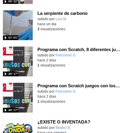
00′ 32″
La serpiente de carbono
Contenido educativo.
subido por
Luis M.
-
hace un dia
3
visualizaciones
01′ 01″
Programa con Scratch, 8 diferentes juegos para vivir la emoción de los partidos de España en el mundial 2026
Contenido educativo.
subido por
Felicisimo G.
-
hace 2 dias
1
visualizaciones
40′ 17″
Programa con Scratch juegos con los partidos del mundial 2026 ganados por España
Contenido educativo.
subido por
Felicisimo G.
-
hace 2 dias
1
visualizaciones
40′ 17″
¿EXISTE O INVENTADA?
Contenido educativo.
subido por
Beatriz B.
-
hace una semana