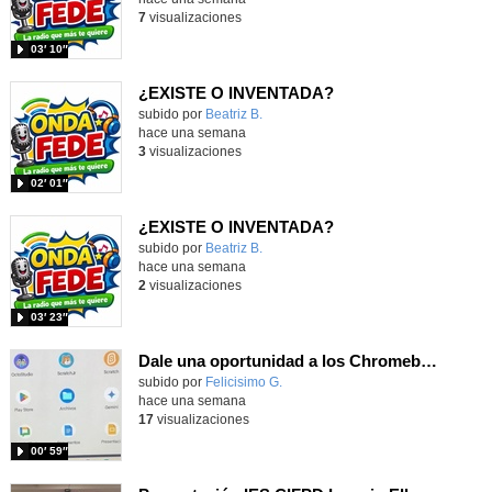
7
visualizaciones
03′ 10″
¿EXISTE O INVENTADA?
Contenido educativo.
subido por
Beatriz B.
-
hace una semana
3
visualizaciones
02′ 01″
¿EXISTE O INVENTADA?
Contenido educativo.
subido por
Beatriz B.
-
hace una semana
2
visualizaciones
03′ 23″
Dale una oportunidad a los Chromebooks y utiliza un proyector para realizar talleres si no tienes pantallas táctiles
Contenido educativo.
subido por
Felicisimo G.
-
hace una semana
17
visualizaciones
00′ 59″