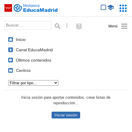
Mediateca de EducaMadrid
Saltar navegación
Servic
Educa
Palabra o frase:
Búsqueda avanzada
Ayuda
(en
ventana
Inicio
nueva)
Canal EducaMadrid
Últimos contenidos
Centros
Tipo de contenido:
Inicia sesión para aportar contenidos, crear listas de
reproducción...
Iniciar sesión