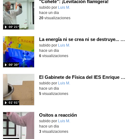
"Coheté": ¡Levitación flamígera!
Contenido educativo.
subido por
Luis M.
-
hace un dia
20
visualizaciones
00′ 21″
La energía ni se crea ni se destruye... ¡se experimenta! El Tierno en la Feria Madrid es Ciencia 2026
Contenido educativo.
subido por
Luis M.
-
hace un dia
6
visualizaciones
00′ 30″
El Gabinete de Física del IES Enrique Tierno Galván de Parla (Curso 25-26)
Contenido educativo.
subido por
Luis M.
-
hace un dia
5
visualizaciones
01′ 01″
Ositos a reacción
Contenido educativo.
subido por
Luis M.
-
hace un dia
3
visualizaciones