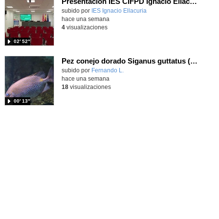
Presentación IES CIFPD Ignacio Ellacuría
Contenido educativo.
subido por
IES Ignacio Ellacuria
-
hace una semana
4
visualizaciones
02′ 52″
Pez conejo dorado Siganus guttatus (Bloch, 1786)
Contenido educativo.
subido por
Fernando L.
-
hace una semana
18
visualizaciones
00′ 13″