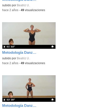
Contenido educativo.
subido por
Beatriz U.
-
hace 2 años
-
49
visualizaciones
01′ 44″
Metodología Danza estilizada Rocío Espada y Beatriz Uría. Marcajes sin desplazamiento con braceos
Contenido educativo.
subido por
Beatriz U.
-
hace 2 años
-
49
visualizaciones
03′ 38″
Metodología Danza estilizada Rocío Espada y Beatriz Uría. Cuarta posición