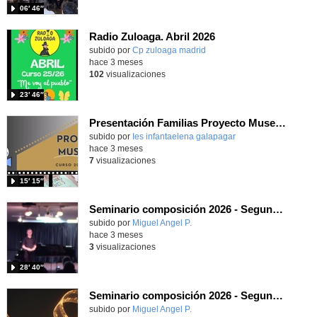
06′ 46″
Radio Zuloaga. Abril 2026
Contenido educativo.
subido por
Cp zuloaga madrid
-
hace 3 meses
102
visualizaciones
23′ 46″
Presentación Familias Proyecto Museando 2025-26
subido por
Ies infantaelena galapagar
-
hace 3 meses
7
visualizaciones
15′ 15″
Seminario composición 2026 - Segundo concierto (parte 2)
Contenido educativo.
subido por
Miguel Angel P.
-
hace 3 meses
3
visualizaciones
28′ 40″
Seminario composición 2026 - Segundo concierto (parte 1)
Contenido educativo.
subido por
Miguel Angel P.
-