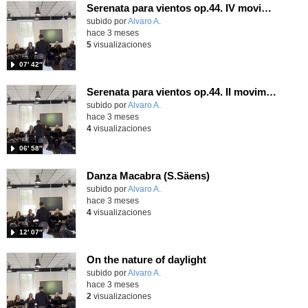
Serenata para vientos op.44. IV movimiento (A.Dvorak)
Contenido educativo.
subido por
Alvaro A.
-
hace 3 meses
5
visualizaciones
07′ 42″
Serenata para vientos op.44. II movimiento (A.Dvorak)
Contenido educativo.
subido por
Alvaro A.
-
hace 3 meses
4
visualizaciones
06′ 58″
Danza Macabra (S.Säens)
Contenido educativo.
subido por
Alvaro A.
-
hace 3 meses
4
visualizaciones
12′ 07″
On the nature of daylight
Contenido educativo.
subido por
Alvaro A.
-
hace 3 meses
2
visualizaciones