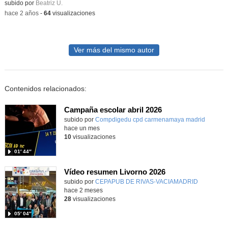
Contenido educativo.
subido por
Beatriz U.
-
hace 2 años
-
64
visualizaciones
Ver más del mismo autor
Contenidos relacionados:
Campaña escolar abril 2026
subido por
Compdigedu cpd carmenamaya madrid
-
hace un mes
10
visualizaciones
01′ 44″
Vídeo resumen Livorno 2026
subido por
CEPAPUB DE RIVAS-VACIAMADRID
-
hace 2 meses
28
visualizaciones
05′ 04″