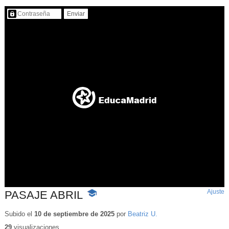
Contenido protegido…
Ajuste
d
PASAJE ABRIL
-
p
Contenido
educativo
Subido el
10 de septiembre de 2025
por
Beatriz U.
29
visualizaciones