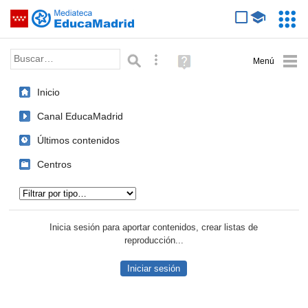
Mediateca de EducaMadrid
Saltar navegación
Servic
Educa
Palabra o frase:
Búsqueda avanzada
Ayuda
(en
ventana
Inicio
nueva)
Canal EducaMadrid
Últimos contenidos
Centros
Tipo de contenido:
Inicia sesión para aportar contenidos, crear listas de
reproducción...
Iniciar sesión