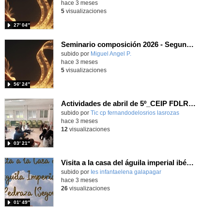
hace 3 meses
5
visualizaciones
27′ 04″
Seminario composición 2026 - Segundo concierto
Contenido educativo.
subido por
Miguel Angel P.
-
hace 3 meses
5
visualizaciones
56′ 24″
Actividades de abril de 5º_CEIP FDLR_Las Rozas
Contenido educativo.
subido por
Tic cp fernandodelosrios lasrozas
-
hace 3 meses
12
visualizaciones
03′ 21″
Visita a la casa del águila imperial ibérica
subido por
Ies infantaelena galapagar
-
hace 3 meses
26
visualizaciones
01′ 49″