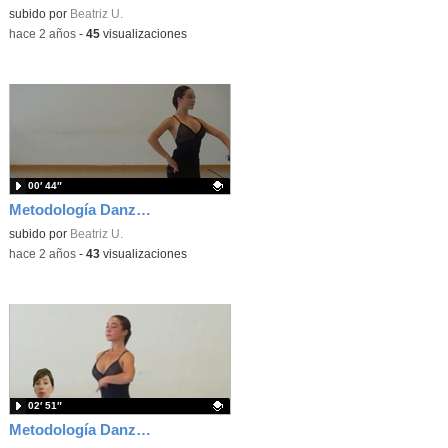
Contenido educativo.
subido por
Beatriz U.
-
hace 2 años
-
45
visualizaciones
00′ 44″
Metodología Danza estilizada Rocío Espada y Beatriz Uría. Coordinación
Contenido educativo.
subido por
Beatriz U.
-
hace 2 años
-
43
visualizaciones
02′ 51″
Metodología Danza estilizada Rocío Espada y Beatriz Uría. Colocación