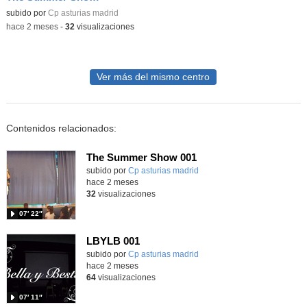
Contenido educativo.
subido por
Cp asturias madrid
-
hace 2 meses
-
32
visualizaciones
Ver más del mismo centro
Contenidos relacionados:
The Summer Show 001
Contenido educativo.
subido por
Cp asturias madrid
-
hace 2 meses
32
visualizaciones
07′ 22″
LBYLB 001
Contenido educativo.
subido por
Cp asturias madrid
-
hace 2 meses
64
visualizaciones
07′ 11″