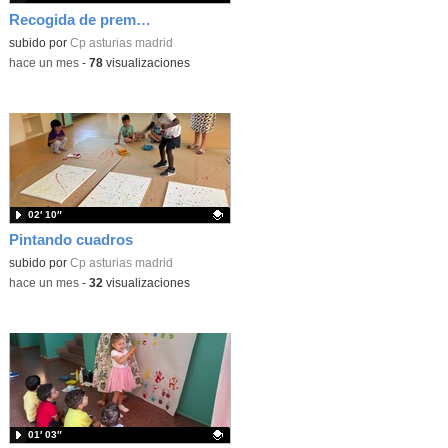
Recogida de premios Bella y Bestia 26
Contenido educativo.
subido por
Cp asturias madrid
-
hace un mes
-
78
visualizaciones
02′ 10″
Pintando cuadros
Contenido educativo.
subido por
Cp asturias madrid
-
hace un mes
-
32
visualizaciones
01′ 03″