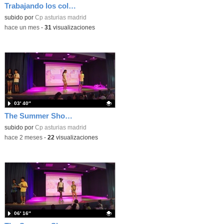
Trabajando los colores en 3 años
Contenido educativo.
subido por
Cp asturias madrid
-
hace un mes
-
31
visualizaciones
03′ 40″
The Summer Show 004
Contenido educativo.
subido por
Cp asturias madrid
-
hace 2 meses
-
22
visualizaciones
06′ 16″