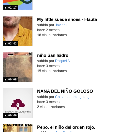
01′ 17″
My little suede shoes - Flauta
Contenido educativo.
subido por
Javier L.
-
hace 2 meses
18
visualizaciones
03′ 43″
niño San Isidro
Contenido educativo.
subido por
Raquel A.
-
hace 3 meses
15
visualizaciones
00′ 08″
NANA DEL NIÑO GOLOSO
Contenido educativo.
subido por
Cp santodomingo algete
-
hace 3 meses
2
visualizaciones
00′ 46″
Pepo, el niño del orden rojo.