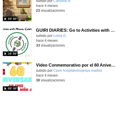
Contenido educativo.
subido por
Carolina H.
-
hace 4 meses
23
visualizaciones
03′ 40″
GUIRI DIARIES: Go to Activities with Minna, Colette & Ryan
Contenido educativo.
subido por
Loida G.
-
hace 4 meses
33
visualizaciones
16′ 06″
Video Conmemorativo por el 60 Aniversario del Cole del Hospital
subido por
Cpee hospitalninojesus madrid
-
hace 4 meses
30
visualizaciones
05′ 30″