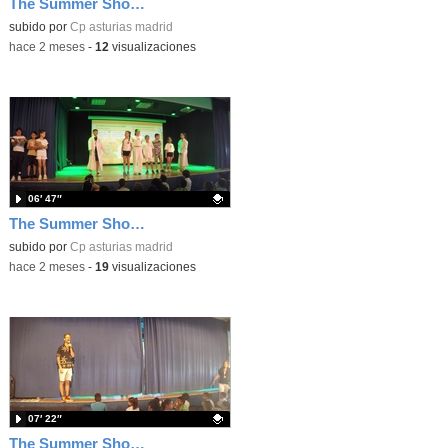
The Summer Show 003
Contenido educativo.
subido por
Cp asturias madrid
-
hace 2 meses
-
12
visualizaciones
06′ 47″
The Summer Show 002
Contenido educativo.
subido por
Cp asturias madrid
-
hace 2 meses
-
19
visualizaciones
07′ 22″
The Summer Show 001