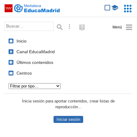
Mediateca de EducaMadrid
Saltar navegación
Servic
Educa
Palabra o frase:
Búsqueda avanzada
Ayuda
(en
ventana
Inicio
nueva)
Canal EducaMadrid
Últimos contenidos
Centros
Tipo de contenido:
Inicia sesión para aportar contenidos, crear listas de
reproducción...
Iniciar sesión