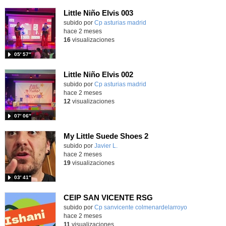
Little Niño Elvis 003
Contenido educativo.
subido por
Cp asturias madrid
-
hace 2 meses
16
visualizaciones
05′ 57″
Little Niño Elvis 002
Contenido educativo.
subido por
Cp asturias madrid
-
hace 2 meses
12
visualizaciones
07′ 06″
My Little Suede Shoes 2
Contenido educativo.
subido por
Javier L.
-
hace 2 meses
19
visualizaciones
03′ 41″
CEIP SAN VICENTE RSG
Contenido educativo.
subido por
Cp sanvicente colmenardelarroyo
-
hace 2 meses
11
visualizaciones