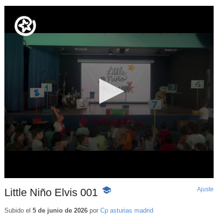
Ajuste
d
Little Niño Elvis 001
-
p
Contenido
educativo
Subido el
5 de junio de 2026
por
Cp asturias madrid