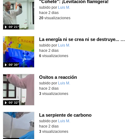
"Coheté": ¡Levitación flamígera!
Contenido educativo.
subido por
Luis M.
-
hace 2 dias
20
visualizaciones
00′ 21″
La energía ni se crea ni se destruye... ¡se experimenta! El Tierno en la Feria Madrid es Ciencia 2026
Contenido educativo.
subido por
Luis M.
-
hace 2 dias
6
visualizaciones
00′ 30″
Ositos a reacción
Contenido educativo.
subido por
Luis M.
-
hace 2 dias
3
visualizaciones
00′ 32″
La serpiente de carbono
Contenido educativo.
subido por
Luis M.
-
hace 2 dias
3
visualizaciones