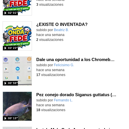
3
visualizaciones
02′ 01″
¿EXISTE O INVENTADA?
Contenido educativo.
subido por
Beatriz B.
-
hace una semana
2
visualizaciones
03′ 23″
Dale una oportunidad a los Chromebooks y utiliza un proyector para realizar talleres si no tienes pantallas táctiles
Contenido educativo.
subido por
Felicisimo G.
-
hace una semana
17
visualizaciones
00′ 59″
Pez conejo dorado Siganus guttatus (Bloch, 1786)
Contenido educativo.
subido por
Fernando L.
-
hace una semana
18
visualizaciones
00′ 13″