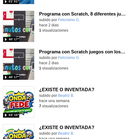
01′ 01″
Programa con Scratch, 8 diferentes juegos para vivir la emoción de los partidos de España en el mundial 2026
Contenido educativo.
subido por
Felicisimo G.
-
hace 2 dias
1
visualizaciones
40′ 17″
Programa con Scratch juegos con los partidos del mundial 2026 ganados por España
Contenido educativo.
subido por
Felicisimo G.
-
hace 2 dias
1
visualizaciones
40′ 17″
¿EXISTE O INVENTADA?
Contenido educativo.
subido por
Beatriz B.
-
hace una semana
7
visualizaciones
03′ 10″
¿EXISTE O INVENTADA?
Contenido educativo.
subido por
Beatriz B.
-
hace una semana