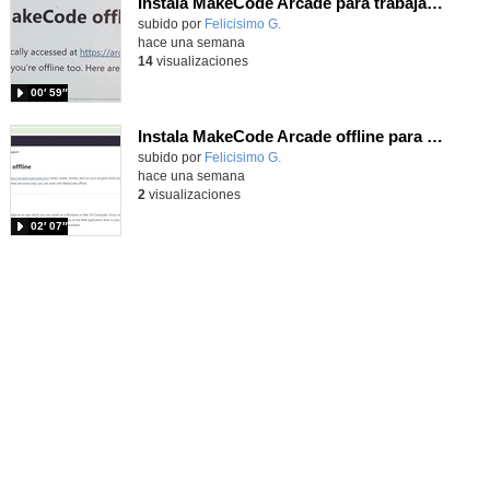
Instala MakeCode Arcade para trabajar offline en tu tablet, ordenador, Chromebook
Contenido educativo.
subido por
Felicisimo G.
-
hace una semana
14
visualizaciones
00′ 59″
Instala MakeCode Arcade offline para programar grandes juegos sin necesidad de Internet
Contenido educativo.
subido por
Felicisimo G.
-
hace una semana
2
visualizaciones
02′ 07″