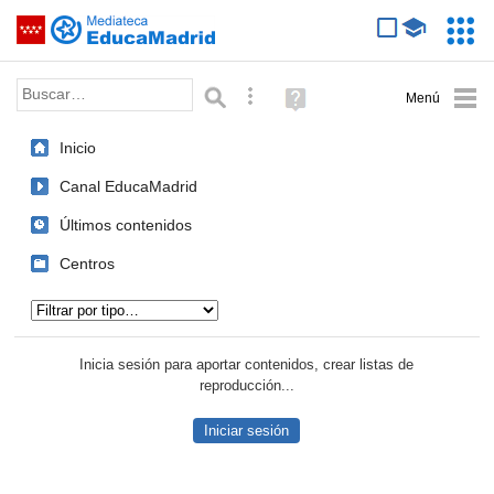
Mediateca de EducaMadrid
Saltar navegación
Servic
Educa
Palabra o frase:
Búsqueda avanzada
Ayuda
(en
ventana
Inicio
nueva)
Canal EducaMadrid
Últimos contenidos
Centros
Tipo de contenido:
Inicia sesión para aportar contenidos, crear listas de
reproducción...
Iniciar sesión