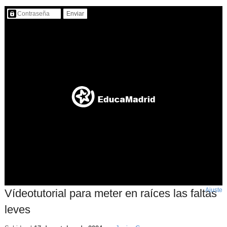
Contenido protegido…
Ajuste
d
Vídeotutorial para meter en raíces las faltas
p
leves