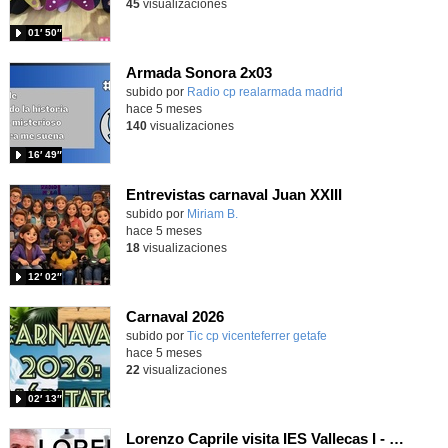
45
visualizaciones
01′ 50″
Armada Sonora 2x03
Contenido educativo.
subido por
Radio cp realarmada madrid
-
hace 5 meses
140
visualizaciones
16′ 49″
Entrevistas carnaval Juan XXIII
Contenido educativo.
subido por
Miriam B.
-
hace 5 meses
18
visualizaciones
12′ 02″
Carnaval 2026
Contenido educativo.
subido por
Tic cp vicenteferrer getafe
-
hace 5 meses
22
visualizaciones
02′ 13″
Lorenzo Caprile visita IES Vallecas I - Moda Conceptual