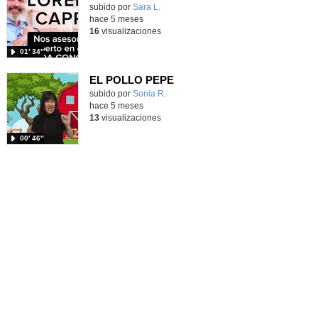
Contenido educativo.
subido por
Sara L.
-
hace 5 meses
16
visualizaciones
01′ 34″
EL POLLO PEPE
Contenido educativo.
subido por
Sonia R.
-
hace 5 meses
13
visualizaciones
00′ 46″