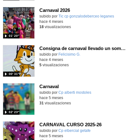
Carnaval 2026
subido por
Tic cp gonzalodeberceo leganes
-
hace 4 meses
18
visualizaciones
01′ 20″
Consigna de carnaval llevado un sombrero a la programación con Scratch Jr
Contenido educativo.
subido por
Felicisimo G.
-
hace 4 meses
5
visualizaciones
00′ 31″
Carnaval
subido por
Cp alberti mostoles
-
hace 5 meses
31
visualizaciones
02′ 23″
CARNAVAL CURSO 2025-26
Contenido educativo.
subido por
Cp elbercial getafe
-
hace 5 meses