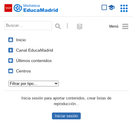
Mediateca de EducaMadrid
Saltar navegación
Servic
Educa
Palabra o frase:
Búsqueda avanzada
Ayuda
(en
ventana
Inicio
nueva)
Canal EducaMadrid
Últimos contenidos
Centros
Tipo de contenido:
Inicia sesión para aportar contenidos, crear listas de
reproducción...
Iniciar sesión