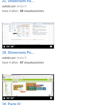
21. Showroom Parte III
Contenido educativo.
subido por
Jesús P.
-
hace 4 años
-
65
visualizaciones
04′ 38″
19. Showroom Parte I
Contenido educativo.
subido por
Jesús P.
-
hace 4 años
-
67
visualizaciones
04′ 45″
18. Parte IV