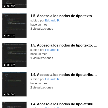
00′ 09″
1.5. Acceso a los nodos de tipo texto. Parte 2.
Contenido educativo.
subido por
Eduardo R.
-
hace un mes
3
visualizaciones
00′ 03″
1.5. Acceso a los nodos de tipo texto. Parte 1.
Contenido educativo.
subido por
Eduardo R.
-
hace un mes
1
visualizaciones
00′ 07″
1.4. Acceso a los nodos de tipo atributo. Parte 7.
Contenido educativo.
subido por
Eduardo R.
-
hace un mes
2
visualizaciones
00′ 06″
1.4. Acceso a los nodos de tipo atributo. Parte 6.