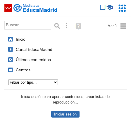
Mediateca de EducaMadrid
Saltar navegación
Servic
Educa
Palabra o frase:
Búsqueda avanzada
Ayuda
(en
ventana
Inicio
nueva)
Canal EducaMadrid
Últimos contenidos
Centros
Tipo de contenido:
Inicia sesión para aportar contenidos, crear listas de
reproducción...
Iniciar sesión