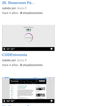
20. Showroom Parte II
Contenido educativo.
subido por
Jesús P.
-
hace 4 años
-
8
visualizaciones
11′ 11″
CODEntrevista
Contenido educativo.
subido por
Jesús P.
-
hace 4 años
-
6
visualizaciones
04′ 32″