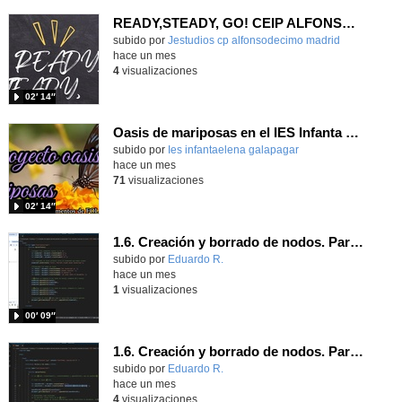
READY,STEADY, GO! CEIP ALFONSO X EL SABIO
Contenido educativo.
subido por
Jestudios cp alfonsodecimo madrid
-
hace un mes
4
visualizaciones
02′ 14″
Oasis de mariposas en el IES Infanta Elena
subido por
Ies infantaelena galapagar
-
hace un mes
71
visualizaciones
02′ 14″
1.6. Creación y borrado de nodos. Parte 2.
Contenido educativo.
subido por
Eduardo R.
-
hace un mes
1
visualizaciones
00′ 09″
1.6. Creación y borrado de nodos. Parte 1.
Contenido educativo.
subido por
Eduardo R.
-
hace un mes
4
visualizaciones