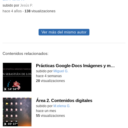
Contenido educativo.
subido por
Jesús P.
-
hace 4 años
-
138
visualizaciones
Ver más del mismo autor
Contenidos relacionados:
Prácticas Google-Docs Imágenes y marcas de agua
Contenido educativo.
subido por
Miguel G.
-
hace 4 semanas
28
visualizaciones
14′ 34″
Área 2. Contenidos digitales
Contenido educativo.
subido por
M.elena G.
-
hace un mes
55
visualizaciones
05′ 37″