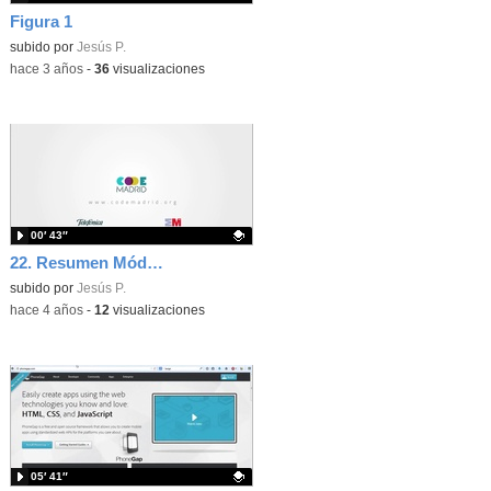
Figura 1
Contenido educativo.
subido por
Jesús P.
-
hace 3 años
-
36
visualizaciones
00′ 43″
22. Resumen Módulo IV
Contenido educativo.
subido por
Jesús P.
-
hace 4 años
-
12
visualizaciones
05′ 41″