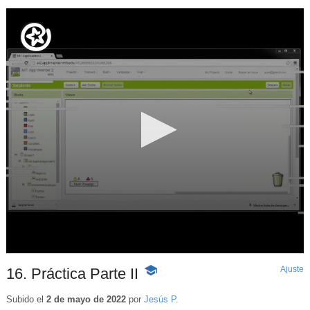
Ajuste
d
16. Práctica Parte II
-
p
Contenido
educativo
Subido el
2 de mayo de 2022
por
Jesús P.