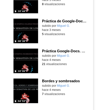
8
visualizaciones
10′ 44″
Práctica de Google-Docs. Columnas periodísticas
Contenido educativo.
subido por
Miguel G.
-
hace 3 meses
5
visualizaciones
08′ 38″
Práctica Google-Docs. Encabezados y pie de página
Contenido educativo.
subido por
Miguel G.
-
hace 4 meses
21
visualizaciones
10′ 06″
Bordes y sombreados
Contenido educativo.
subido por
Miguel G.
-
hace 4 meses
7
visualizaciones
04′ 53″