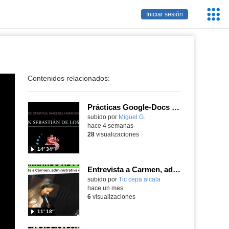
Servic
Iniciar sesión
Educa
Contenidos relacionados:
Prácticas Google-Docs Imágenes y marcas de agua
Contenido educativo.
subido por
Miguel G.
-
hace 4 semanas
28
visualizaciones
14′ 34″
Entrevista a Carmen, administrativa del centro
subido por
Tic cepa alcala
-
hace un mes
6
visualizaciones
11′ 18″