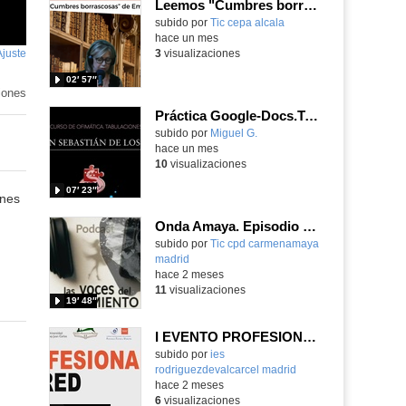
Leemos "Cumbres borrascosas" de Emily Brontë
subido por
Tic cepa alcala
-
hace un mes
Ajuste
de
3
visualizaciones
pantalla
02′ 57″
iones
Práctica Google-Docs.Tabulaciones
Contenido educativo.
subido por
Miguel G.
-
hace un mes
10
visualizaciones
07′ 23″
ines
Onda Amaya. Episodio 4 (temporada 2): "La Capitana"
Contenido educativo.
subido por
Tic cpd carmenamaya
madrid
-
hace 2 meses
11
visualizaciones
19′ 48″
I EVENTO PROFESIONALES EN RED
Contenido educativo.
subido por
ies
rodriguezdevalcarcel madrid
-
hace 2 meses
6
visualizaciones