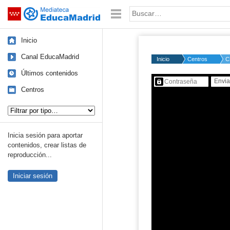
Mediateca de EducaMadrid
Saltar navegación
Palabra o frase:
Inicio
Canal EducaMadrid
Inicio
Centros
C
Últimos contenidos
Contenido protegido…
Centros
Tipo de contenido:
Inicia sesión para aportar
contenidos, crear listas de
reproducción...
Iniciar sesión