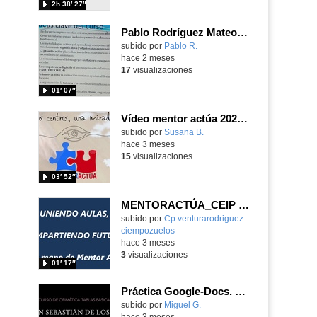
2h 38′ 27″
Pablo Rodríguez Mateos grupo 9 portfolio
subido por
Pablo R.
-
hace 2 meses
17
visualizaciones
01′ 07″
Vídeo mentor actúa 2026 IES Carmen Conde y Margarita Salas
Contenido educativo.
subido por
Susana B.
-
hace 3 meses
15
visualizaciones
03′ 52″
MENTORACTÚA_CEIP VENTURA RODRÍGUEZ_CEIP VILLA ROMANA
Contenido educativo.
subido por
Cp venturarodriguez
ciempozuelos
-
hace 3 meses
3
visualizaciones
01′ 17″
Práctica Google-Docs. Tablas básicas
Contenido educativo.
subido por
Miguel G.
-
hace 3 meses