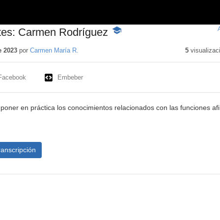
tes: Carmen Rodríguez
-
Contenido
educativo
e 2023
por
Carmen María R.
5
visualizac
Facebook
Embeber
 poner en práctica los conocimientos relacionados con las funciones af
ranscripción