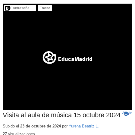
Contenido protegido…
Ajuste
d
Visita al aula de música 15 octubre 2024
-
p
Conte
educat
Subido el
23 de octubre de 2024
por
Yurena Beatriz L.
27
visualizaciones