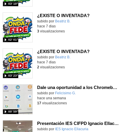
03′ 10″
¿EXISTE O INVENTADA?
Contenido educativo.
subido por
Beatriz B.
-
hace 7 dias
3
visualizaciones
02′ 01″
¿EXISTE O INVENTADA?
Contenido educativo.
subido por
Beatriz B.
-
hace 7 dias
2
visualizaciones
03′ 23″
Dale una oportunidad a los Chromebooks y utiliza un proyector para realizar talleres si no tienes pantallas táctiles
Contenido educativo.
subido por
Felicisimo G.
-
hace una semana
17
visualizaciones
00′ 59″
Presentación IES CIFPD Ignacio Ellacuría
Contenido educativo.
subido por
IES Ignacio Ellacuria
-