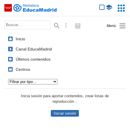
Mediateca de EducaMadrid
Saltar navegación
Servic
Educa
Palabra o frase:
Búsqueda avanzada
Ayuda
(en
ventana
Inicio
nueva)
Canal EducaMadrid
Últimos contenidos
Centros
Tipo de contenido:
Inicia sesión para aportar contenidos, crear listas de
reproducción...
Iniciar sesión