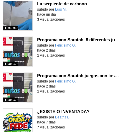
La serpiente de carbono
Contenido educativo.
subido por
Luis M.
-
hace un dia
3
visualizaciones
01′ 01″
Programa con Scratch, 8 diferentes juegos para vivir la emoción de los partidos de España en el mundial 2026
Contenido educativo.
subido por
Felicisimo G.
-
hace 2 dias
1
visualizaciones
40′ 17″
Programa con Scratch juegos con los partidos del mundial 2026 ganados por España
Contenido educativo.
subido por
Felicisimo G.
-
hace 2 dias
1
visualizaciones
40′ 17″
¿EXISTE O INVENTADA?
Contenido educativo.
subido por
Beatriz B.
-
hace 7 dias
7
visualizaciones