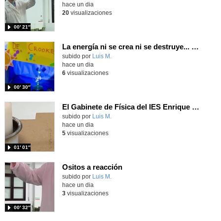
hace un dia
20
visualizaciones
00′ 21″
La energía ni se crea ni se destruye... ¡se experimenta! El Tierno en la Feria Madrid es Ciencia 2026
Contenido educativo.
subido por
Luis M.
-
hace un dia
6
visualizaciones
00′ 30″
El Gabinete de Física del IES Enrique Tierno Galván de Parla (Curso 25-26)
Contenido educativo.
subido por
Luis M.
-
hace un dia
5
visualizaciones
01′ 01″
Ositos a reacción
Contenido educativo.
subido por
Luis M.
-
hace un dia
3
visualizaciones
00′ 32″