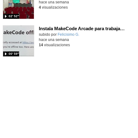
hace una semana
4
visualizaciones
02′ 52″
Instala MakeCode Arcade para trabajar offline en tu tablet, ordenador, Chromebook
Contenido educativo.
subido por
Felicisimo G.
-
hace una semana
14
visualizaciones
00′ 59″