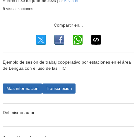
educativo
Subido el
30 de julio de 2023
por
Silvia N.
5
visualizaciones
Ejemplo de sesión de trabaj cooperativo por estaciones en el área
de Lengua con el uso de las TIC
Más información
Transcripción
Del mismo autor…