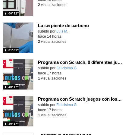
2
visualizaciones
00′ 32″
La serpiente de carbono
Contenido educativo.
subido por
Luis M.
-
hace 14 horas
2
visualizaciones
01′ 01″
Programa con Scratch, 8 diferentes juegos para vivir la emoción de los partidos de España en el mundial 2026
Contenido educativo.
subido por
Felicisimo G.
-
hace 17 horas
1
visualizaciones
40′ 17″
Programa con Scratch juegos con los partidos del mundial 2026 ganados por España
Contenido educativo.
subido por
Felicisimo G.
-
hace 17 horas
1
visualizaciones
40′ 17″