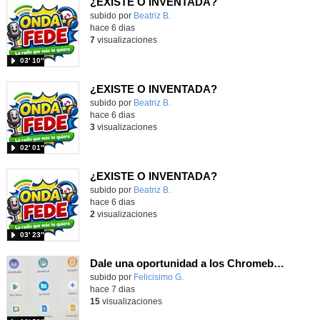
¿EXISTE O INVENTADA?
Contenido educativo.
subido por
Beatriz B.
-
hace 6 dias
7
visualizaciones
03′ 10″
¿EXISTE O INVENTADA?
Contenido educativo.
subido por
Beatriz B.
-
hace 6 dias
3
visualizaciones
02′ 01″
¿EXISTE O INVENTADA?
Contenido educativo.
subido por
Beatriz B.
-
hace 6 dias
2
visualizaciones
03′ 23″
Dale una oportunidad a los Chromebooks y utiliza un proyector para realizar talleres si no tienes pantallas táctiles
Contenido educativo.
subido por
Felicisimo G.
-
hace 7 dias
15
visualizaciones