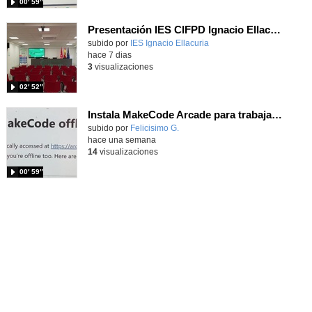
00′ 59″
Presentación IES CIFPD Ignacio Ellacuría
Contenido educativo.
subido por
IES Ignacio Ellacuria
-
hace 7 dias
3
visualizaciones
02′ 52″
Instala MakeCode Arcade para trabajar offline en tu tablet, ordenador, Chromebook
Contenido educativo.
subido por
Felicisimo G.
-
hace una semana
14
visualizaciones
00′ 59″