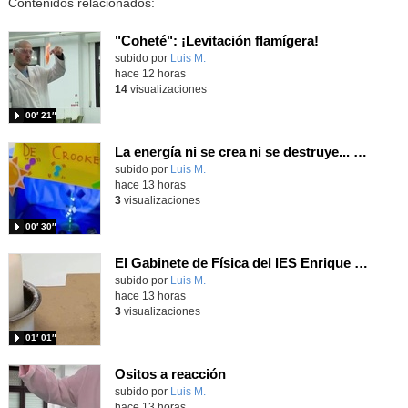
Contenidos relacionados:
"Coheté": ¡Levitación flamígera!
Contenido educativo.
subido por
Luis M.
-
hace 12 horas
14
visualizaciones
00′ 21″
La energía ni se crea ni se destruye... ¡se experimenta! El Tierno en la Feria Madrid es Ciencia 2026
Contenido educativo.
subido por
Luis M.
-
hace 13 horas
3
visualizaciones
00′ 30″
El Gabinete de Física del IES Enrique Tierno Galván de Parla (Curso 25-26)
Contenido educativo.
subido por
Luis M.
-
hace 13 horas
3
visualizaciones
01′ 01″
Ositos a reacción
Contenido educativo.
subido por
Luis M.
-
hace 13 horas