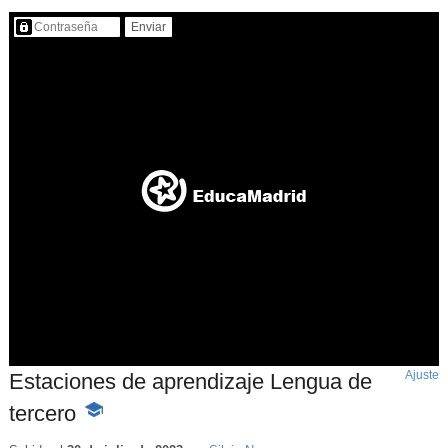
Contenido protegido…
Ajuste
d
Estaciones de aprendizaje Lengua de
p
tercero
-
Contenido