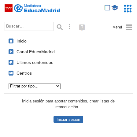
Mediateca de EducaMadrid
Saltar navegación
Servic
Educa
Palabra o frase:
Búsqueda avanzada
Ayuda
(en
ventana
Inicio
nueva)
Canal EducaMadrid
Últimos contenidos
Centros
Tipo de contenido:
Inicia sesión para aportar contenidos, crear listas de
reproducción...
Iniciar sesión