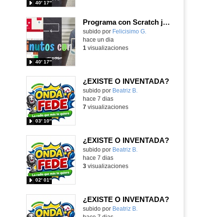
40′ 17″
Programa con Scratch juegos con los partidos del mundial 2026 ganados por España
Contenido educativo.
subido por
Felicisimo G.
-
hace un dia
1
visualizaciones
40′ 17″
¿EXISTE O INVENTADA?
Contenido educativo.
subido por
Beatriz B.
-
hace 7 dias
7
visualizaciones
03′ 10″
¿EXISTE O INVENTADA?
Contenido educativo.
subido por
Beatriz B.
-
hace 7 dias
3
visualizaciones
02′ 01″
¿EXISTE O INVENTADA?
Contenido educativo.
subido por
Beatriz B.
-
hace 7 dias