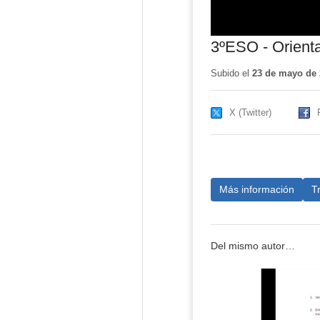
3ºESO - Orienta
Subido el
23 de mayo de 
X (Twitter)
Más información
T
Del mismo autor…