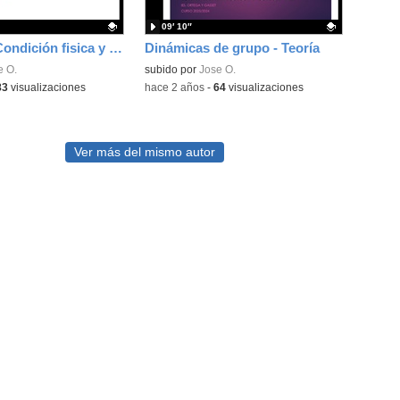
09′ 10″
3ESO EF - Condición fisica y entrenamiento de la resistencia / 3ESO PE - Physical conditioning and endurance training
Dinámicas de grupo - Teoría
ativo.
e O.
Contenido educativo.
subido por
Jose O.
83
visualizaciones
-
hace 2 años
-
64
visualizaciones
Ver más del mismo autor