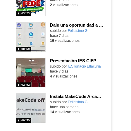
2
visualizaciones
03′ 23″
Dale una oportunidad a los Chromebooks y utiliza un proyector para realizar talleres si no tienes pantallas táctiles
Contenido educativo.
subido por
Felicisimo G.
-
hace 7 dias
16
visualizaciones
00′ 59″
Presentación IES CIFPD Ignacio Ellacuría
Contenido educativo.
subido por
IES Ignacio Ellacuria
-
hace 7 dias
4
visualizaciones
02′ 52″
Instala MakeCode Arcade para trabajar offline en tu tablet, ordenador, Chromebook
Contenido educativo.
subido por
Felicisimo G.
-
hace una semana
14
visualizaciones
00′ 59″