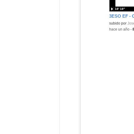
18′ 18″
Contenido educ
subido por
Jos
-
hace un año
-