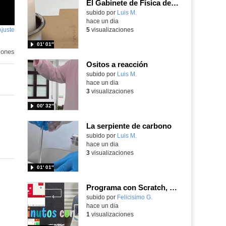
El Gabinete de Física del IES Enrique Tierno Galván de Parla (Curso 25-26)
Contenido educativo.
subido por
Luis M.
-
hace un dia
Ajuste
de
5
visualizaciones
pantalla
01′ 01″
iones
Ositos a reacción
Contenido educativo.
subido por
Luis M.
-
hace un dia
3
visualizaciones
00′ 32″
La serpiente de carbono
Contenido educativo.
subido por
Luis M.
-
hace un dia
3
visualizaciones
01′ 01″
Programa con Scratch, 8 diferentes juegos para vivir la emoción de los partidos de España en el mundial 2026
Contenido educativo.
subido por
Felicisimo G.
-
hace un dia
1
visualizaciones