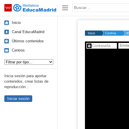
Mediateca de EducaMadrid
Saltar navegación
Palabra o frase:
Inicio
Canal EducaMadrid
Inicio
Centros
I
Últimos contenidos
Contenido protegido…
Centros
Tipo de contenido:
Inicia sesión para aportar
contenidos, crear listas de
reproducción...
Iniciar sesión