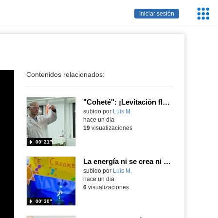
Servic
Iniciar sesión
Educa
Contenidos relacionados:
"Coheté": ¡Levitación flamígera!
Contenido educativo.
subido por
Luis M.
-
hace un dia
19
visualizaciones
00′ 21″
La energía ni se crea ni se destruye... ¡se experimenta! El Tierno en la Feria Madrid es Ciencia 2026
Contenido educativo.
subido por
Luis M.
-
hace un dia
6
visualizaciones
00′ 30″