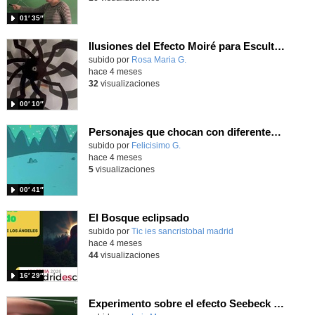
01′ 35″
Ilusiones del Efecto Moiré para Esculturas Cinéticas
Contenido educativo.
subido por
Rosa Maria G.
-
hace 4 meses
32
visualizaciones
00′ 10″
Personajes que chocan con diferentes efectos programando con Scratch
Contenido educativo.
subido por
Felicisimo G.
-
hace 4 meses
5
visualizaciones
00′ 41″
El Bosque eclipsado
Contenido educativo.
subido por
Tic ies sancristobal madrid
-
hace 4 meses
44
visualizaciones
16′ 29″
Experimento sobre el efecto Seebeck realizado en el stand del IES Enrique Tierno Galván de Parla