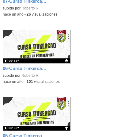
07-Curso Tinkercad: Hacer un muñeco Among Us
Contenido educativo.
subido por
Roberto R.
-
hace un año
-
26
visualizaciones
06′ 53″
06-Curso Tinkercad: Hacer un portalápices
Contenido educativo.
subido por
Roberto R.
-
hace un año
-
101
visualizaciones
06′ 30″
05-Curso Tinkercad: Trabajar con siluetas