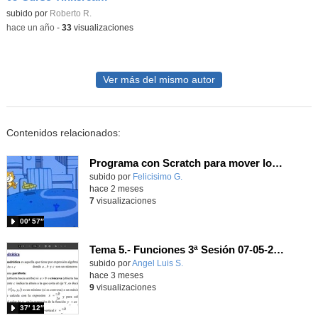
Contenido educativo.
subido por
Roberto R.
-
hace un año
-
33
visualizaciones
Ver más del mismo autor
Contenidos relacionados:
Programa con Scratch para mover los personajes y que interactúen cuando choquen con un efecto.
Contenido educativo.
subido por
Felicisimo G.
-
hace 2 meses
7
visualizaciones
00′ 57″
Tema 5.- Funciones 3ª Sesión 07-05-2026
Contenido educativo.
subido por
Angel Luis S.
-
hace 3 meses
9
visualizaciones
37′ 12″