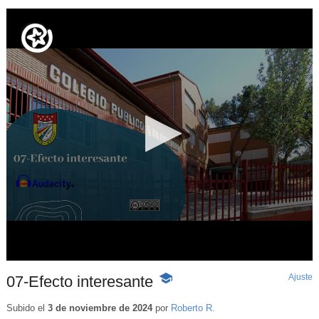
Ajuste
d
07-Efecto interesante
-
p
Contenido
educativo
Subido el
3 de noviembre de 2024
por
Roberto R.