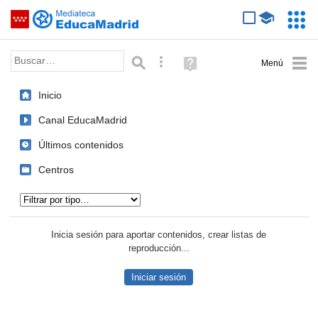
Mediateca de EducaMadrid
Saltar navegación
Servic
Educa
Palabra o frase:
Búsqueda avanzada
Ayuda
(en
ventana
Inicio
nueva)
Canal EducaMadrid
Últimos contenidos
Centros
Tipo de contenido:
Inicia sesión para aportar contenidos, crear listas de
reproducción...
Iniciar sesión