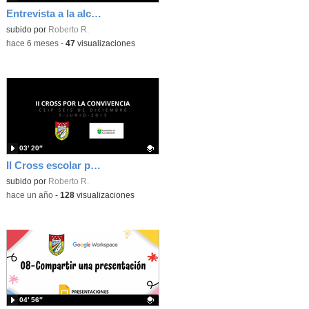
Entrevista a la alcaldesa y concejal 20026
Contenido educativo.
subido por
Roberto R.
-
hace 6 meses
-
47
visualizaciones
03′ 20″
II Cross escolar por la convivencia
Contenido educativo.
subido por
Roberto R.
-
hace un año
-
128
visualizaciones
04′ 56″