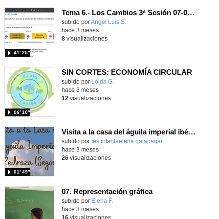
Tema 6.- Los Cambios 3ª Sesión 07-05-2026
Contenido educativo.
subido por
Angel Luis S.
-
hace 3 meses
8
visualizaciones
41′ 25″
SIN CORTES: ECONOMÍA CIRCULAR
Contenido educativo.
subido por
Loida G.
-
hace 3 meses
12
visualizaciones
06′ 10″
Visita a la casa del águila imperial ibérica
subido por
Ies infantaelena galapagar
-
hace 3 meses
26
visualizaciones
01′ 49″
07. Representación gráfica
Contenido educativo.
subido por
Elena F.
-
hace 3 meses
16
visualizaciones