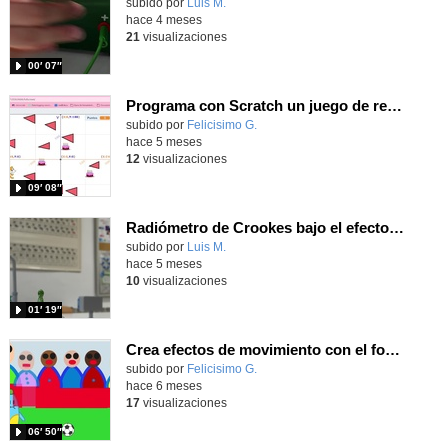
Contenido educativo.
subido por
Luis M.
-
hace 4 meses
21
visualizaciones
00′ 07″
Programa con Scratch un juego de recoger tartas usando un scroll horizontal
Contenido educativo.
subido por
Felicisimo G.
-
hace 5 meses
12
visualizaciones
09′ 08″
Radiómetro de Crookes bajo el efecto de luz UV, VIS e IR
Contenido educativo.
subido por
Luis M.
-
hace 5 meses
10
visualizaciones
01′ 19″
Crea efectos de movimiento con el fondo programando con Scratch Jr
Contenido educativo.
subido por
Felicisimo G.
-
hace 6 meses
17
visualizaciones
06′ 50″