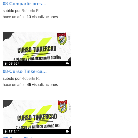
08-Compartir presentación
Contenido educativo.
subido por
Roberto R.
-
hace un año
-
13
visualizaciones
05′ 02″
08-Curso Tinkercad: Webs para descargar diseños 3D
Contenido educativo.
subido por
Roberto R.
-
hace un año
-
45
visualizaciones
11′ 14″