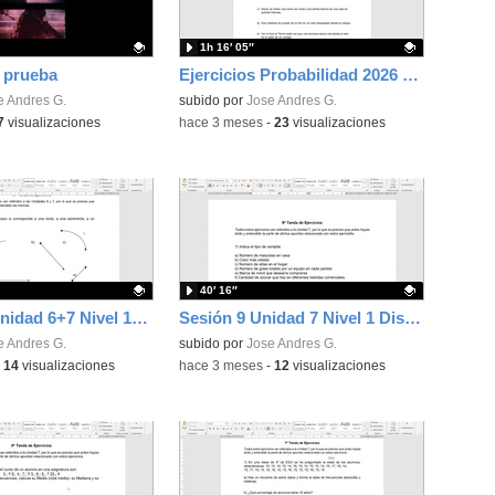
1h 16′ 05″
e prueba
Ejercicios Probabilidad 2026 N2
ativo.
e Andres G.
Contenido educativo.
subido por
Jose Andres G.
7
visualizaciones
-
hace 3 meses
-
23
visualizaciones
40′ 16″
Sesión 10 Unidad 6+7 Nivel 1 Dist Adultos Matemáticas
Sesión 9 Unidad 7 Nivel 1 Dist Adultos Matemáticas
ativo.
e Andres G.
Contenido educativo.
subido por
Jose Andres G.
-
14
visualizaciones
-
hace 3 meses
-
12
visualizaciones