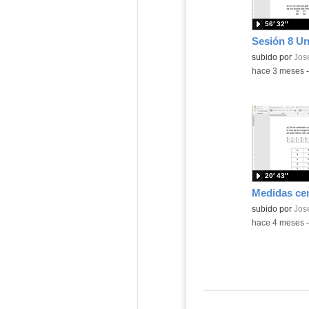
56′ 32″
Contenido educ
subido por
Jos
-
hace 3 meses
20′ 43″
Contenido educ
subido por
Jos
-
hace 4 meses