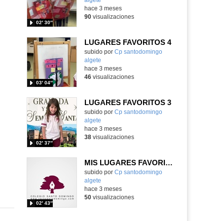
hace 3 meses
90
visualizaciones
02′ 30″
LUGARES FAVORITOS 4
Contenido educativo.
subido por
Cp santodomingo
algete
-
hace 3 meses
46
visualizaciones
03′ 04″
LUGARES FAVORITOS 3
Contenido educativo.
subido por
Cp santodomingo
algete
-
hace 3 meses
38
visualizaciones
02′ 37″
MIS LUGARES FAVORITOS 2
Contenido educativo.
subido por
Cp santodomingo
algete
-
hace 3 meses
50
visualizaciones
02′ 43″