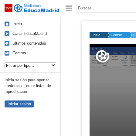
Mediateca de EducaMadrid
Saltar navegación
Palabra o frase:
Inicio
Canal EducaMadrid
Inicio
Centros
C
Últimos contenidos
Volume
50%
Centros
Tipo de contenido:
Inicia sesión para aportar
contenidos, crear listas de
reproducción...
Iniciar sesión