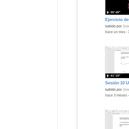
00′ 49″
Ejercicio d
Contenido educ
subido por
Jos
-
hace un mes
-
41′ 19″
Contenido educ
subido por
Jos
-
hace 3 meses