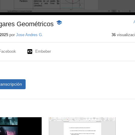
ugares Geométricos
-
Contenido
educativo
2025
por
Jose Andres G.
36
visualizac
Facebook
Embeber
ranscripción