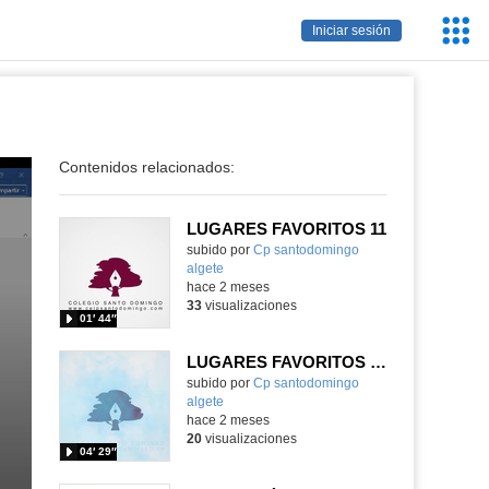
Servic
Iniciar sesión
Educa
Contenidos relacionados:
LUGARES FAVORITOS 11
Contenido educativo.
subido por
Cp santodomingo
algete
-
hace 2 meses
33
visualizaciones
01′ 44″
LUGARES FAVORITOS 10
Contenido educativo.
subido por
Cp santodomingo
algete
-
hace 2 meses
20
visualizaciones
04′ 29″