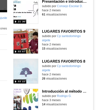
Presentación e introducción
Contenido educativo.
subido por
Consejo Escolar D.
-
hace 2 meses
61
visualizaciones
Ajuste
de
21′ 36″
pantalla
iones
LUGARES FAVORITOS 9
Contenido educativo.
subido por
Cp santodomingo
algete
-
hace 2 meses
15
visualizaciones
03′ 07″
LUGARES FAVORITOS 8
Contenido educativo.
subido por
Cp santodomingo
algete
-
hace 2 meses
26
visualizaciones
03′ 22″
Introducción al método Jolly Phonics
Contenido educativo.
subido por
Rodrigo G.
-
hace 3 meses
14
visualizaciones