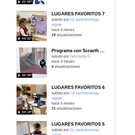
01′ 05″
LUGARES FAVORITOS 7
Contenido educativo.
subido por
Cp santodomingo
algete
-
hace 3 meses
29
visualizaciones
03′ 32″
Programa con Scracth usando la posición en x, un hechizo contra los dementores.
Contenido educativo.
subido por
Felicisimo G.
-
hace 3 meses
4
visualizaciones
00′ 59″
LUGARES FAVORITOS 6
Contenido educativo.
subido por
Cp santodomingo
algete
-
hace 3 meses
31
visualizaciones
03′ 19″
LUGARES FAVORITOS 5
Contenido educativo.
subido por
Cp santodomingo
algete
-