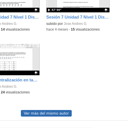
57′ 59″
Sesión 8 Unidad 7 Nivel 1 Dist Adultos Matemáticas
Sesión 7 Unidad 7 Nivel 1 Dist Adultos Matemáticas
ativo.
e Andres G.
Contenido educativo.
subido por
Jose Andres G.
-
14
visualizaciones
-
hace 4 meses
-
15
visualizaciones
Medidas centralización en tablas con intervalos
ativo.
e Andres G.
-
24
visualizaciones
Ver más del mismo autor